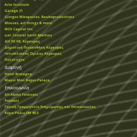
Arte Institute
Garage 21
Giorgos Nikopoulos, Bauboproductions
Mouses, art things & more
NCH Capital Inc.
ual: Central Saint Martins
ΔΗ.ΠΕ.ΘΕ. Κέρκυρας
Δημοτική Πινακοθήκη Κέρκυρας
Ιστιοπλοϊκός Όμιλος Κέρκυρας
Πολύτεχνο
Διαμονή
Hotel Bretagne
Mayor Mon Repos Palace
Επικοινωνία
All About Festivals
Polixeni
Γενική Γραμματεία Ενημέρωσης και Επικοινωνίας
Κύμα Ράδιο FM 90.3