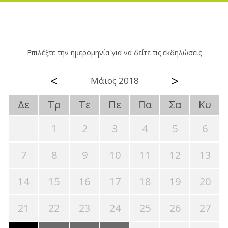
Επιλέξτε την ημερομηνία για να δείτε τις εκδηλώσεις
<
>
Μάιος 2018
Δε
Τρ
Τε
Πε
Πα
Σα
Κυ
1
2
3
4
5
6
7
8
9
10
11
12
13
14
15
16
17
18
19
20
21
22
23
24
25
26
27