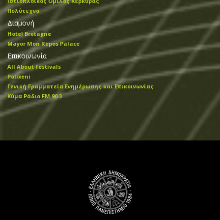
Ιστιοπλοϊκός Όμιλος Κέρκυρας
Πολύτεχνο
Διαμονή
Hotel Bretagne
Mayor Mon Repos Palace
Επικοινωνία
All About Festivals
Polixeni
Γενική Γραμματεία Ενημέρωσης και Επικοινωνίας
Κύμα Ράδιο FM 90.3