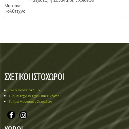
Σχέσεις, η Συνάντηση", Χριστίνα
Μητσάνη
Πολύτεχνο
ΣΧΕΤΙΚΟΙ ΙΣΤΟΧΩΡΟΙ
Ιόνιο Πανεπιστήμιο
Τμήμα Τεχνών Ήχου και Εικόνας
Τμήμα Μουσικών Σπουδών