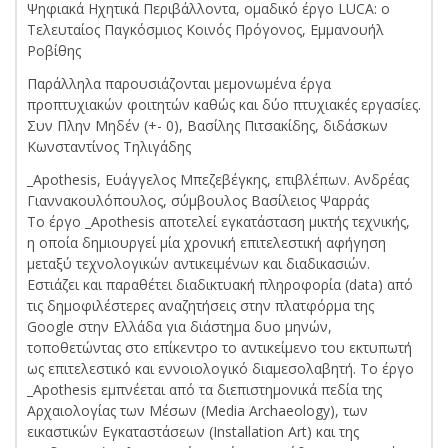
Ψηφιακά Ηχητικά Περιβάλλοντα, ομαδικό έργο LUCA: ο
Τελευταίος Παγκόσμιος Κοινός Πρόγονος, Εμμανουήλ
Ροβίθης
Παράλληλα παρουσιάζονται μεμονωμένα έργα
προπτυχιακών φοιτητών καθώς και δύο πτυχιακές εργασίες.
Συν Πλην Μηδέν (+- 0), Βασίλης Πιτσακίδης, διδάσκων
Κωνσταντίνος Τηλιγάδης
_Apothesis, Ευάγγελος Μπεζεβέγκης, επιβλέπων. Ανδρέας
Γιαννακουλόπουλος, σύμβουλος Βασίλειος Ψαρράς
Το έργο _Apothesis αποτελεί εγκατάσταση μικτής τεχνικής,
η οποία δημιουργεί μία χρονική επιτελεστική αφήγηση
μεταξύ τεχνολογικών αντικειμένων και διαδικασιών.
Εστιάζει και παραθέτει διαδικτυακή πληροφορία (data) από
τις δημοφιλέστερες αναζητήσεις στην πλατφόρμα της
Google στην Ελλάδα για διάστημα δυο μηνών,
τοποθετώντας στο επίκεντρο το αντικείμενο του εκτυπωτή
ως επιτελεστικό και εννοιολογικό διαμεσολαβητή. Το έργο
_Apothesis εμπνέεται από τα διεπιστημονικά πεδία της
Αρχαιολογίας των Μέσων (Media Archaeology), των
εικαστικών Εγκαταστάσεων (Installation Art) και της