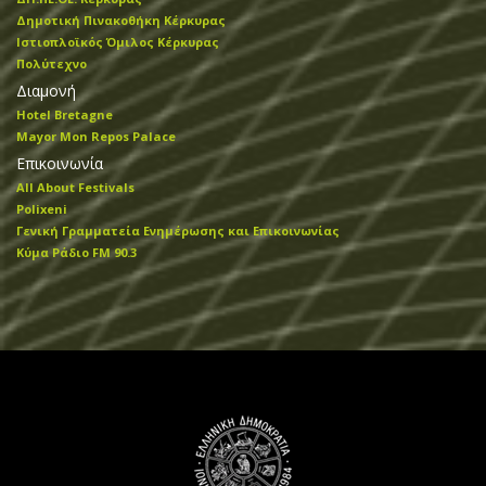
Δημοτική Πινακοθήκη Κέρκυρας
Ιστιοπλοϊκός Όμιλος Κέρκυρας
Πολύτεχνο
Διαμονή
Hotel Bretagne
Mayor Mon Repos Palace
Επικοινωνία
All About Festivals
Polixeni
Γενική Γραμματεία Ενημέρωσης και Επικοινωνίας
Κύμα Ράδιο FM 90.3