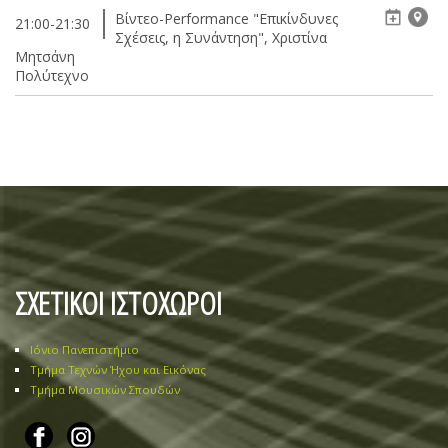
Βίντεο-Performance "Επικίνδυνες
21:00-21:30
Σχέσεις, η Συνάντηση", Χριστίνα
Μητσάνη
Πολύτεχνο
ΣΧΕΤΙΚΟΙ ΙΣΤΟΧΩΡΟΙ
Ιόνιο Πανεπιστήμιο
Τμήμα Τεχνών Ήχου και Εικόνας
Τμήμα Μουσικών Σπουδών