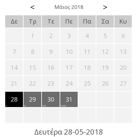
<
>
Μάιος 2018
Δε
Τρ
Τε
Πε
Πα
Σα
Κυ
1
2
3
4
5
6
7
8
9
10
11
12
13
14
15
16
17
18
19
20
21
22
23
24
25
26
27
28
29
30
31
Δευτέρα 28-05-2018