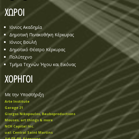
ΧΩΡΟΙ
Ιόνιος Ακαδημία
Δημοτική Πινακοθήκη Κέρκυρας
Ιόνιος Βουλή
Δημοτικό Θέατρο Κέρκυρας
Πολύτεχνο
Τμήμα Τεχνών Ήχου και Εικόνας
ΧΟΡΗΓΟΙ
Με την Υποστήριξη
Arte Institute
Garage 21
Giorgos Nikopoulos, Bauboproductions
Mouses, art things & more
NCH Capital Inc.
ual: Central Saint Martins
ΔΗ.ΠΕ.ΘΕ. Κέρκυρας