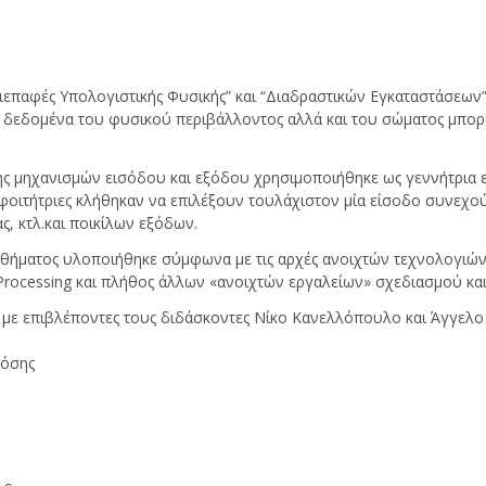
Διεπαφές Υπολογιστικής Φυσικής” και “Διαδραστικών Εγκαταστάσε
ς δεδομένα του φυσικού περιβάλλοντος αλλά και του σώματος μπορ
 μηχανισμών εισόδου και εξόδου χρησιμοποιήθηκε ως γεννήτρια εν
 φοιτήτριες κλήθηκαν να επιλέξουν τουλάχιστον μία είσοδο συνεχο
ς, κτλ.και ποικίλων εξόδων.
αθήματος υλοποιήθηκε σύμφωνα με τις αρχές ανοιχτών τεχνολογιών
rocessing και πλήθος άλλων «ανοιχτών εργαλείων» σχεδιασμού και
 με επιβλέποντες τους διδάσκοντες Νίκο Κανελλόπουλο και Άγγελ
ιόσης