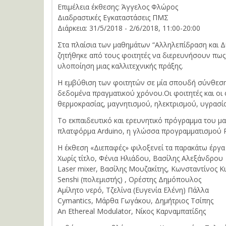
Επιμέλεια έκθεσης: Άγγελος Φλώρος
Διαδραστικές Εγκαταστάσεις ΠΜΣ
Διάρκεια: 31/5/2018 - 2/6/2018, 11:00-20:00
Στα πλαίσια των μαθημάτων “Αλληλεπίδραση και 
ζητήθηκε από τους φοιτητές να διερευνήσουν πω
υλοποίηση μιας καλλιτεχνικής πράξης.
Η εμβύθιση των φοιτητών σε μία σπουδή σύνθεσης
δεδομένα πραγματικού χρόνου.Οι φοιτητές και οι
θερμοκρασίας, μαγνητισμού, ηλεκτρισμού, υγρασία
Το εκπαιδευτικό και ερευνητικό πρόγραμμα του μ
πλατφόρμα Arduino, η γλώσσα προγραμματισμού P
Η έκθεση «Διεπαφές» φιλοξενεί τα παρακάτω έργα
Χωρίς τίτλο, Φένια Ηλιάδου, Βασίλης Αλεξάνδρου
Laser mixer, Βασίλης Μουζακίτης, Κωνσταντίνος Κ
Senshi (πολεμιστής) , Ορέστης Δημόπουλος
Αμίλητο νερό, Τζελίνα (Ευγενία Ελένη) Πάλλα
Cymantics, Μάρθα Γωγάκου, Δημήτριος Τσίπης
An Ethereal Modulator, Νίκος Καρναμπατίδης