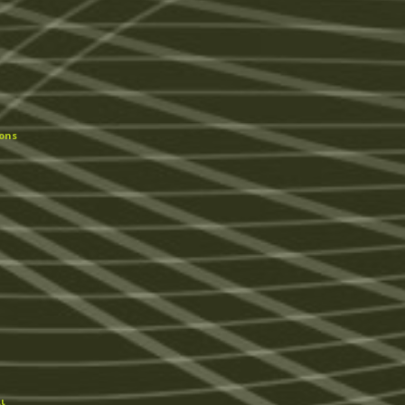
ons
ι