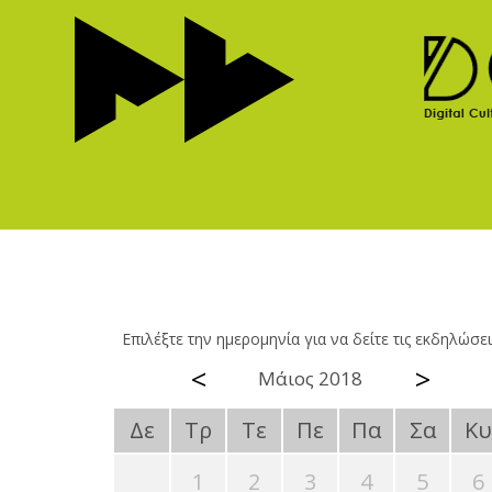
Επιλέξτε την ημερομηνία για να δείτε τις εκδηλώσει
<
>
Μάιος 2018
Δε
Τρ
Τε
Πε
Πα
Σα
Κυ
1
2
3
4
5
6