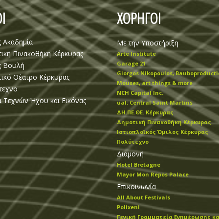
Ι
ΧΟΡΗΓΟΙ
ς Ακαδημία
Με την Υποστήριξη
ική Πινακοθήκη Κέρκυρας
Arte Institute
Garage 21
ς Βουλή
Giorgos Nikopoulos, Bauboproducti
ικό Θέατρο Κέρκυρας
Mouses, art things & more
τεχνο
NCH Capital Inc.
 Τεχνών Ήχου και Εικόνας
ual: Central Saint Martins
ΔΗ.ΠΕ.ΘΕ. Κέρκυρας
Δημοτική Πινακοθήκη Κέρκυρας
Ιστιοπλοϊκός Όμιλος Κέρκυρας
Πολύτεχνο
Διαμονή
Hotel Bretagne
Mayor Mon Repos Palace
Επικοινωνία
All About Festivals
Polixeni
Γενική Γραμματεία Ενημέρωσης κα