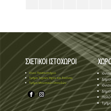
ΣΧΕΤΙΚΟΙ ΙΣΤΟΧΩΡΟΙ
ΧΩΡΟ
Ιόνιο Πανεπιστήμιο
Ιόνιο
Τμήμα Τεχνών Ήχου και Εικόνας
Δημοτ
Τμήμα Μουσικών Σπουδών
Ιόνιο
Δημοτ
Πολύ
Τμήμα