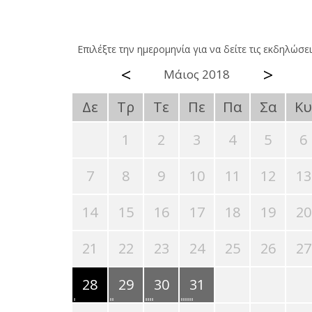
Επιλέξτε την ημερομηνία για να δείτε τις εκδηλώσει
<
>
Μάιος 2018
Δε
Τρ
Τε
Πε
Πα
Σα
Κυ
1
2
3
4
5
6
7
8
9
10
11
12
13
14
15
16
17
18
19
20
21
22
23
24
25
26
27
28
29
30
31