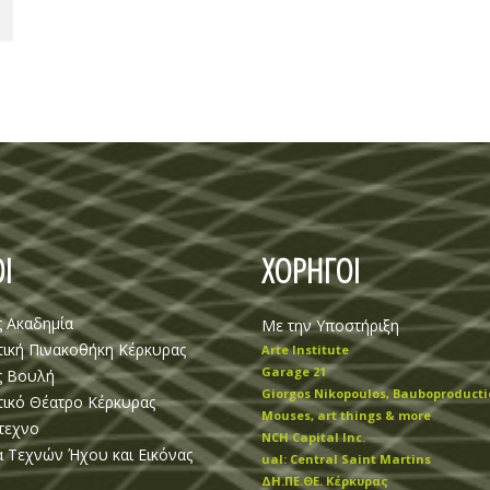
Ι
ΧΟΡΗΓΟΙ
ς Ακαδημία
Με την Υποστήριξη
ική Πινακοθήκη Κέρκυρας
Arte Institute
Garage 21
ς Βουλή
Giorgos Nikopoulos, Bauboproducti
ικό Θέατρο Κέρκυρας
Mouses, art things & more
τεχνο
NCH Capital Inc.
 Τεχνών Ήχου και Εικόνας
ual: Central Saint Martins
ΔΗ.ΠΕ.ΘΕ. Κέρκυρας