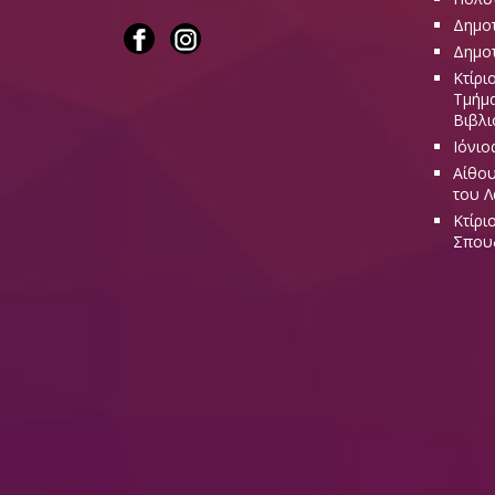
Δημοτ
Δημοτ
Κτίρι
Τμήμα
Βιβλι
Ιόνιο
Αίθου
του 
Κτίρι
Σπου