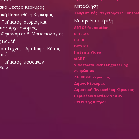
Μετακίνηση
ικό Θέατρο Κέρκυρας
Τουριστικές Επιχειρήσεις Sunspo
ική Πινακοθήκη Κέρκυρας
Με την Υποστήριξη
ο Τμήματος Ιστορίας και
τος Αρχειονομίας,
ARTOS foundation
οθηκονομίας & Μουσειολογίας
BiHELab
CFCUL
ς Βουλή
DIYSECT
σα Τέχνης - Αρτ Καφέ, Κήπος
Instants Video
Λαού
stART
ο Τμήματος Μουσικών
Videotooth Event Engineering
δών
ανθρώπινο
ΔΗ.ΠΕ.ΘΕ. Κέρκυρας
Δήμος Κέρκυρας
Δημοτική Πινακοθήκη Κέρκυρας
Περιφέρεια Ιονίων Νήσων
Σπίτι της Κύπρου