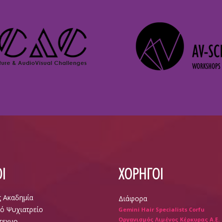
Ι
ΧΟΡΗΓΟΙ
ς Ακαδημία
Διάφορα
ό Ψυχιατρείο
Gemini Hair Specialists Corfu
Οργανισμός Λιμένος Κέρκυρας Α.Ε.
τεχνο