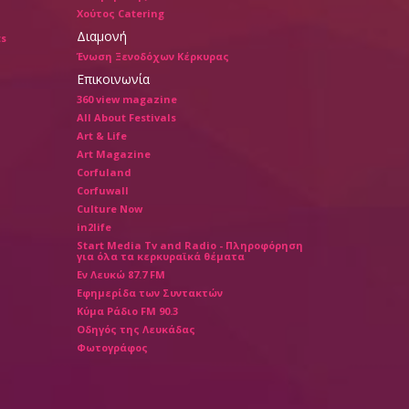
Χούτος Catering
Διαμονή
ts
Ένωση Ξενοδόχων Κέρκυρας
Επικοινωνία
360 view magazine
All About Festivals
Art & Life
Art Magazine
Corfuland
Corfuwall
Culture Now
in2life
Start Media Tv and Radio - Πληροφόρηση
για όλα τα κερκυραϊκά θέματα
Εν Λευκώ 87.7 FM
Εφημερίδα των Συντακτών
Κύμα Ράδιο FM 90.3
Οδηγός της Λευκάδας
Φωτογράφος