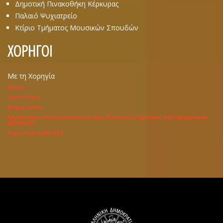
Δημοτική Πινακοθήκη Κέρκυρας
Παλαιό Ψυχιατρείο
Κτίριο Τμήματος Μουσικών Σπουδών
ΧΟΡΗΓΟΙ
Με τη Χορηγία
Acroe
Corfu Press
Ενημέρωση
Εργαστήριο Hλεκτροακουστικής Μουσικής Έρευνας και Eφαρμογών
[EPHMEE]
Κύμα Ράδιο FM 90.3