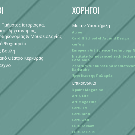
Ι
ΧΟΡΗΓΟΙ
ο Τμήματος Ιστορίας και
Με την Υποστήριξη
τος Αρχειονομίας,
Acroe
οθηκονομίας & Μουσειολογίας
Cardiff School of Art and Design
ό Ψυχιατρείο
corfu.gr
ς Βουλή
European Art-Science-Technology 
Institute for advanced architecture
ικό Θέατρο Κέρκυρας
Catalonia
τεχνο
Zentrum fur Kunst und Medietechn
Karlsruhe
Έργο Κωστής Παλαμάς
Επικοινωνία
3 point Magazine
Art & Life
Art Magazine
Corfu TV
Corfuland
Corfuwall
Culture Now
Culture Polis