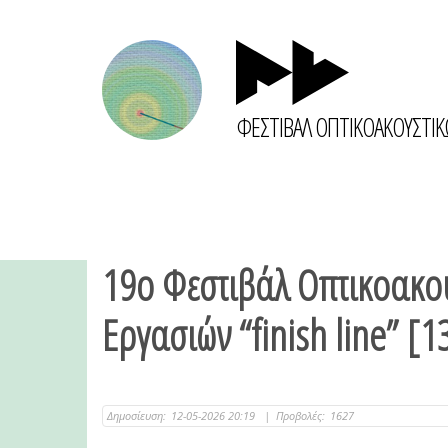
ΦΕΣΤΙΒΑΛ ΟΠΤΙΚΟΑΚΟΥΣΤΙ
19ο Φεστιβάλ Οπτικοακο
Εργασιών “finish line” [
Δημοσίευση:
12-05-2026 20:19
|
Προβολές:
1627