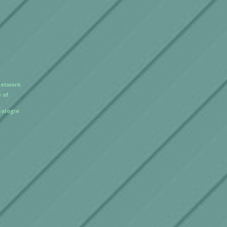
Network
 of
ologie