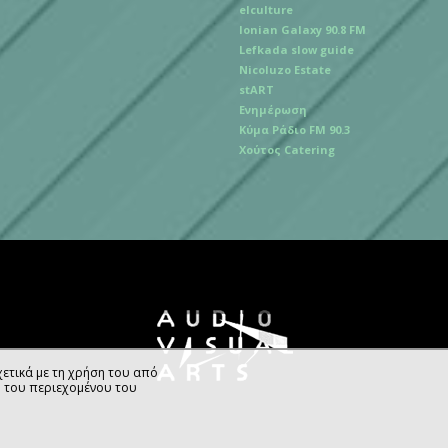
elculture
Ionian Galaxy 90.8 FM
Lefkada slow guide
Nicoluzo Estate
stART
Ενημέρωση
Κύμα Ράδιο FM 90.3
Χούτος Catering
ετικά με τη χρήση του από
η του περιεχομένου του