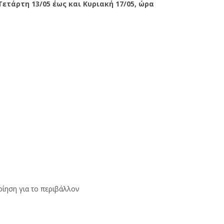
Τετάρτη
13/05
έως και Κυριακή
17/05,
ώρα
οίηση για το περιβάλλον