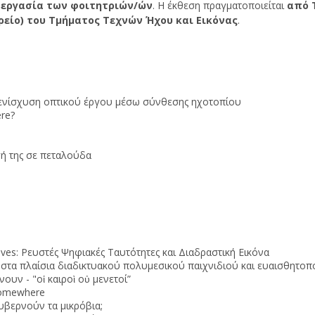
 εργασία των φοιτητριών
/
ών
. Η έκθεση πραγματοποιείται
από 
ρείο
)
του Τμήματος Τεχνών Ήχου και Εικόνας
.
 ενίσχυση οπτικού έργου μέσω σύνθεσης ηχοτοπίου
ere?
σή της σε πεταλούδα
lves: Ρευστές Ψηφιακές Ταυτότητες και Διαδραστική Εικόνα
στα πλαίσια διαδικτυακού πολυμεσικού παιχνιδιού και ευαισθητοπ
ουν - "οἱ καιροὶ οὐ μενετοί”
somewhere
υβερνούν τα μικρόβια;