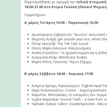
δημιουργήθηκαν με αφορμή την
τελική πτυχιακή
18:00-21:00
στο
Κτίριο Γκούση
(
Παλαιό Ψυχιατ
Συμμετέχουν:
Α’ μέρος Τετάρτη
13/05 -
Παρασκευή
15/05
Χριστόφορος Ζαβερδινός: ”Βενετία" Ακουστική
Μυρόπη Κυπρή: get outside your box, what’s th
Πέταρ Νικολόβ: The Tell-Tale Sound
Ελένη-Μαρία Κατούνα: Ψαλιδονήματα
Αγάπη Κοσσίδου: Τα ηχητικά κύματα και η άνθι
Ευαγγελία Αδάμ: Membrane Bodies
Μαρία Ελένη Τσαούση: Πέρνα Ζάχαρη
B
’ μέρος Σάββατο
16/05 -
Κυριακή
17/05
Ασημίνα Άρτεμις Καραγεώργου: Digital/Liquid Se
Μιμή Αναστασιάδου: Cosmic - Δημιουργικότητα 
Μαριέττα Μπιτσακάκη: Οι ευκαιρείες δεν περιμέν
Sujata Majumbar: Ground Truth – a view from 
Nathalie Dubois Calero: DoubleSpeeches -Μας κ