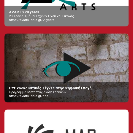
AVARTS 20 years
20 Χρόνια Τμήμα Τεχνών Ήχου και Εικόνας
https://avarts.ionio.gr/20years
Οπτικοακουστικές Τέχνες στην Ψηφιακή Εποχή
Πρόγραμμα Μεταπτυχιακών Σπουδών
https://avarts.ionio.gr/ada