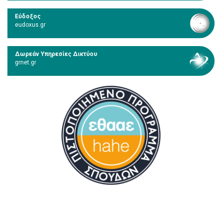
Εύδοξος
eudoxus.gr
Δωρεάν Υπηρεσίες Δικτύου
grnet.gr