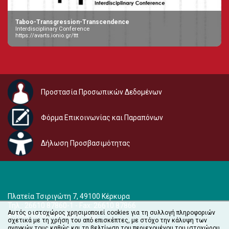
Taboo-Transgression-Transcendence
Interdisciplinary Conference
https://avarts.ionio.gr/ttt
Προστασία Προσωπικών Δεδομένων
Φόρμα Επικοινωνίας και Παραπόνων
Δήλωση Προσβασιμότητας
Πλατεία Τσιριγώτη 7, 49100 Κέρκυρα
Τηλ.: 26610 87860-1 - Fax: 26610 87866
Αυτός ο ιστοχώρος χρησιμοποιεί cookies για τη συλλογή πληροφοριών
e-mail:
audiovisual@ionio.gr
σχετικά με τη χρήση του από επισκέπτες, με στόχο την κάλυψη των
αναγκών τους καθώς και τη βελτίωση του περιεχομένου του ιστοχώρου.