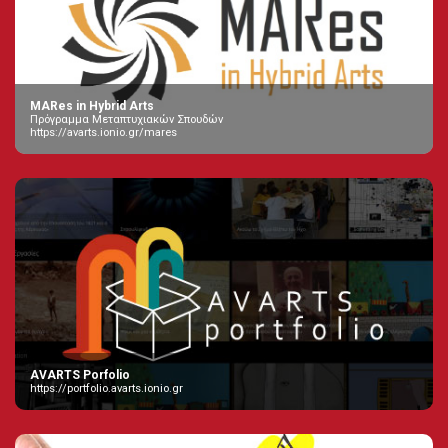
MARes in Hybrid Arts
Πρόγραμμα Μεταπτυχιακών Σπουδών
https://avarts.ionio.gr/mares
AVARTS Porfolio
https://portfolio.avarts.ionio.gr