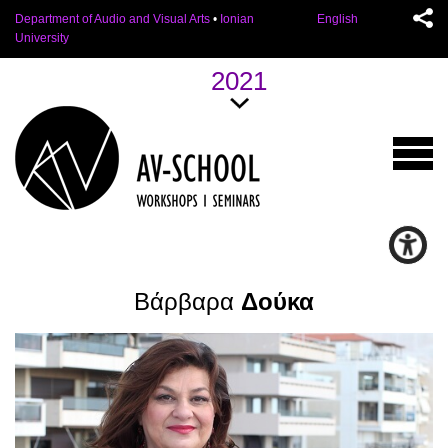
Department of Audio and Visual Arts
•
Ionian
English
University
2021
Βάρβαρα
Δούκα