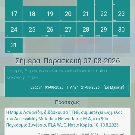
17
18
19
20
21
22
23
24
25
26
27
28
29
30
31
Σήμερα
, Παρασκευή 07-08-2026
Ορισμός θερινών διακοπών Ιονίου Πανεπιστημίου -
Καλοκαίρι 2026
Έναρξη:
03-08-2026
|
Λήξη:
21-08-2026
[Σε Εξέλιξη]
Προσεχώς
Η Μαρία Ασλανίδη, διδάσκουσα ΤΤΗΕ, συμμετέχει ως μέλος
του Accessibility Metadata Network της IFLA, στο 90ό
Παγκόσμιο Συνέδριο, IFLA WLIC, Νότια Κορέα, 10-13.8.2026