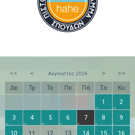
<<
<
>
>>
Αύγουστος 2026
Δε
Τρ
Τε
Πε
Πα
Σα
Κυ
1
2
3
4
5
6
7
8
9
10
11
12
13
14
15
16