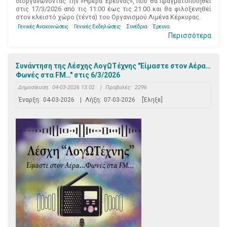
διοργανώνοντας την «Ημέρα Έρευνας», που θα πραγματοποιηθεί
στις 17/3/2026 από τις 11:00 έως τις 21:00 και θα φιλοξενηθεί
στον κλειστό χώρο (τέντα) του Οργανισμού Λιμένα Κέρκυρας.
Γενικές Ανακοινώσεις
Γενικές Εκδηλώσεις
Συνέδρια
Έρευνα
Περισσότερα
Συνάντηση της Λέσχης ΛογΩΤέχνης "Είμαστε στον Αέρα…
Φωνές στα FM…" στις 6/3/2026
Δημοσίευση:
04-03-2026 13:02
|
Προβολές:
2296
Έναρξη:
04-03-2026
|
Λήξη:
07-03-2026
[Έληξε]