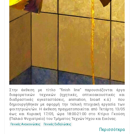
Στην έκθεση με τίτλο "finish line" παρουσιάζονται έργα
διαφορετικών τεχνικών (ηχητικές, οπτικοακουστικές και
διαδραστικές εγκαταστάσεις, animation, bioart κ.ά.) που
δημιουργήθηκαν με αφορμή την τελική πτυχιακή εργασία των
φοιτητριών/ών. Η έκθεση πραγματοποιείται από Τετάρτη 13/05
έως και Κυριακή 17/05, ώρα 18:00-21:00 στο Κτίριο Γκούση
(Παλαιό Ψυχιατρείο) του Τμήματος Τεχνών Ήχου και Εικόνας.
Γενικές Ανακοινώσεις
Γενικές Εκδηλώσεις
Περισσότερα