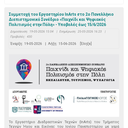
Συμμετοχή του Εργαστηρίου InArts στο 2ο Πανελλήνιο
Διεπιστημονικό Συνέδριο «Παιχνίδι και Ψηφιακός
Πολιτισμός στην Πόλη» - Υποβολές έως 15/6/2026
Δημοσίευση:
19-05-2026 15:04
|
Ενημέρωση:
25-05-2026 16:23
|
Προβολές:
430
Έναρξη:
19-05-2026
|
Λήξη:
15-06-2026
[Έληξε]
Το Εργαστήριο Διαδραστικών Τεχνών (InArts) του Τμήματος
Τεχνών Ήχου και Εικόνας του Ιονίου Πανεπιστημίου με χαρά