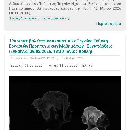
Διδακτόρων του Τμήματος Τεχνών Ήχου και Εικόνας του Ιονίου
Πανεπιστημίου θα πραγματοποιηθεί την Τρίτη 12 Μαΐου 2026
(10:00-20:00).
Γενικές Ανακοινώσεις
Γενικές Εκδηλώσεις
Περισσότερα
19ο Φεστιβάλ Οπτικοακουστικών Τεχνών: Έκθεση
Εργασιών Προπτυχιακών Μαθημάτων - Συνυπάρξεις
(Εγκαίνια: 09/05/2026, 18:30, Ιόνιος Βουλή)
Δημοσίευση:
09-05-2026 11:24
|
Προβολές:
1308
Έναρξη:
09-05-2026
|
Λήξη:
11-05-2026
[Έληξε]