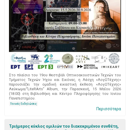
Στο πλαίσιο του 19ου Φεστιβάλ Οπτικοακουστικών Τεχνών του
Τμήματος Τεχνών Ήχου και Εικόνας, η Λέσχη «ΛογΩΤέχνης»
παρουσιάζει την ομαδική εικαστική έκθεση «ΛογΩΤέχνης»
Λεύκωμα/”LiteRArts” Album, την Παρασκευή, 15 Μαΐου 2026
(18:00) στη Βιβλιοθήκη και Κέντρο Πληροφόρησης του Ιονίου
Πανεπιστημίου.
Γενικές Εκδηλώσεις
Περισσότερα
Τριήμερος κύκλος ομιλιών του διακεκριμένου συνθέτη,