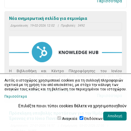
Περισσότερα
Νέα ενημερωτική σελίδα για σεμινάρια
Δημοσίευση:
19-02-2026 12:02
|
Προβολές:
3492
Η Βιβλιοθήκη και Κέντρο Πληροφόρησης του Ιονίου
Πανεπιστημίου σας ενημερώνει ότι ενεργοποιήθηκε μια νέα
ενημερωτική σελίδα για σεμινάρια στον ιστότοπο του heal-link.gr,
Αυτός ο ιστοχώρος χρησιμοποιεί cookies για τη συλλογή πληροφοριών
το Knowledge Hub.
σχετικά με τη χρήση του από επισκέπτες, με στόχο την κάλυψη των
αναγκών τους καθώς και τη βελτίωση του περιεχομένου του ιστοχώρου.
Γενικές Ανακοινώσεις
Εκπαιδευτικές Δράσεις
Περισσότερα
Περισσότερα
Επιλέξτε ποιοι τύποι cookies θέλετε να χρησιμοποιηθούν
Πρόσκληση υποβολής προτάσεων για την Ημέρα
Έρευνας στο Ιόνιο Πανεπιστήμιο 2026
Αναγκαία
Επιδόσεων
Δημοσίευση:
27-01-2026 14:57
|
Ενημέρωση:
03-02-2026 22:00
|
Προβολές:
16383