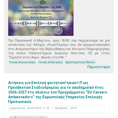
Την Παρασκευή 6 Μαρτίου, ώρα 18:00, σας περιμένουμε σε μια
συνάντηση της Λέσχης «ΛογΩΤέχνης» που θα πραγματοποιηθεί
στο Αναγνωστήριο της Βιβλιοθήκης και Κέντρου Πληροφόρησης
του Ιονίου Πανεπιστημίου (Ιωάννου Θεοτόκη 72) με τίτλο
"Είμαστε στον Αέρα…Φωνές στα FM…"
Γενικές Ανακοινώσεις
Γενικές Εκδηλώσεις
Δραστηριότητες Μελών
Περισσότερα
Αιτήσεις για Επιλογή φοιτητών/τριών Ι.Π ως
Πρεσβευτών Σταδιοδρομίας για το ακαδημαϊκό έτος
2026-2027 στο πλαίσιο του Προγράμματος “EU Careers
Ambassadors” της Ευρωπαϊκής Υπηρεσίας Επιλογής
Προσωπικού.
Δημοσίευση:
24-02-2026 11:25
|
Προβολές:
2914