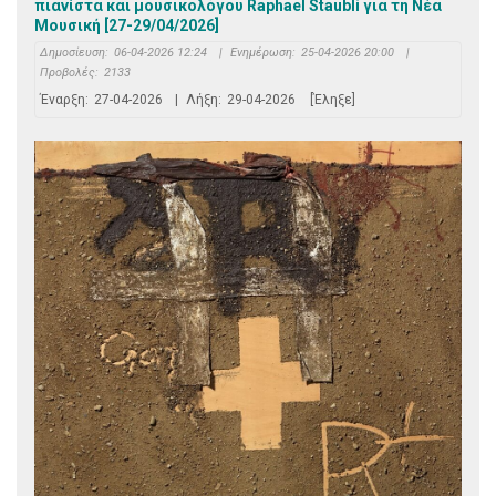
πιανίστα και μουσικολόγου Raphael Staubli για τη Νέα
Μουσική [27-29/04/2026]
Δημοσίευση:
06-04-2026 12:24
|
Ενημέρωση:
25-04-2026 20:00
|
Προβολές:
2133
Έναρξη:
27-04-2026
|
Λήξη:
29-04-2026
[Έληξε]