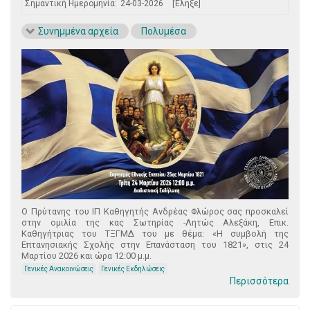
Σημαντική Ημερομηνία:
24-03-2026
[Έληξε]
Συνημμένα αρχεία
Πολυμέσα
Ο Πρύτανης του ΙΠ Καθηγητής Ανδρέας Φλώρος σας προσκαλεί
στην ομιλία της κας Σωτηρίας -Λητώς Αλεξάκη, Επικ.
Καθηγήτριας του ΤΞΓΜΔ του με θέμα: «Η συμβολή της
Επτανησιακής Σχολής στην Επανάσταση του 1821», στις 24
Μαρτίου 2026 και ώρα 12:00 μ.μ.
Γενικές Ανακοινώσεις
Γενικές Εκδηλώσεις
Περισσότερα