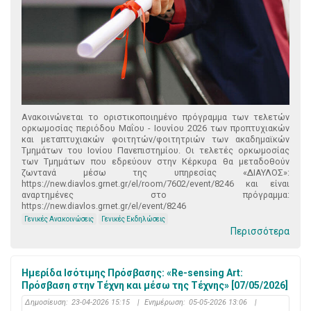
Ανακοινώνεται το οριστικοποιημένο πρόγραμμα των τελετών
ορκωμοσίας περιόδου Μαΐου - Ιουνίου 2026 των προπτυχιακών
και μεταπτυχιακών φοιτητών/φοιτητριών των ακαδημαϊκών
Τμημάτων του Ιονίου Πανεπιστημίου. Οι τελετές ορκωμοσίας
των Τμημάτων που εδρεύουν στην Κέρκυρα θα μεταδοθούν
ζωντανά μέσω της υπηρεσίας «ΔΙΑΥΛΟΣ»:
https://new.diavlos.grnet.gr/el/room/7602/event/8246 και είναι
αναρτημένες στο πρόγραμμα:
https://new.diavlos.grnet.gr/el/event/8246
Γενικές Ανακοινώσεις
Γενικές Εκδηλώσεις
Περισσότερα
Ημερίδα Ισότιμης Πρόσβασης: «Re-sensing Art:
Πρόσβαση στην Τέχνη και μέσω της Τέχνης» [07/05/2026]
Δημοσίευση:
23-04-2026 15:15
|
Ενημέρωση:
05-05-2026 13:06
|