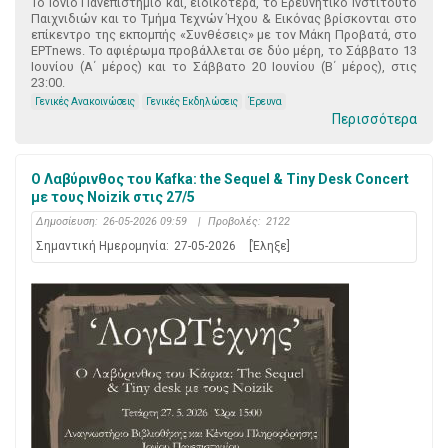
Το Ιόνιο Πανεπιστήμιο και, ειδικότερα, το Ερευνητικό Ινστιτούτο
Παιχνιδιών και το Τμήμα Τεχνών Ήχου & Εικόνας βρίσκονται στο
επίκεντρο της εκπομπής «Συνθέσεις» με τον Μάκη Προβατά, στο
ΕΡΤnews. Το αφιέρωμα προβάλλεται σε δύο μέρη, το Σάββατο 13
Ιουνίου (Α΄ μέρος) και το Σάββατο 20 Ιουνίου (Β΄ μέρος), στις
23:00.
Γενικές Ανακοινώσεις
Γενικές Εκδηλώσεις
Έρευνα
Περισσότερα
Ο Λαβύρινθος του Kafka: the Sequel & Tiny Desk Concert
με τους Noizik στις 27/5
Δημοσίευση:
26-05-2026 09:59
|
Προβολές:
2122
Σημαντική Ημερομηνία:
27-05-2026
[Έληξε]