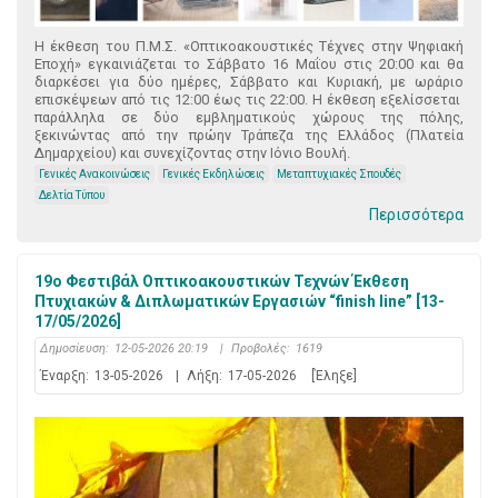
Η έκθεση του Π.Μ.Σ. «Οπτικοακουστικές Τέχνες στην Ψηφιακή
Εποχή» εγκαινιάζεται το Σάββατο 16 Μαΐου στις 20:00 και θα
διαρκέσει για δύο ημέρες, Σάββατο και Κυριακή, με ωράριο
επισκέψεων από τις 12:00 έως τις 22:00. Η έκθεση εξελίσσεται
παράλληλα σε δύο εμβληματικούς χώρους της πόλης,
ξεκινώντας από την πρώην Τράπεζα της Ελλάδος (Πλατεία
Δημαρχείου) και συνεχίζοντας στην Ιόνιο Βουλή.
Γενικές Ανακοινώσεις
Γενικές Εκδηλώσεις
Μεταπτυχιακές Σπουδές
Δελτία Τύπου
Περισσότερα
19ο Φεστιβάλ Οπτικοακουστικών Τεχνών Έκθεση
Πτυχιακών & Διπλωματικών Εργασιών “finish line” [13-
17/05/2026]
Δημοσίευση:
12-05-2026 20:19
|
Προβολές:
1619
Έναρξη:
13-05-2026
|
Λήξη:
17-05-2026
[Έληξε]