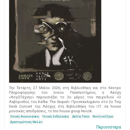
Την Τετάρτη, 27 Μαΐου 2026, στη Βιβλιοθήκη και στο Κέντρο
Πληροφόρησης του Ιονίου Πανεπιστημίου, η Λέσχη
«ΛογΩΤέχνης» παρουσιάζει το 2ο μέρος του παιχνιδιού «Ο
Λαβύρινθος του Kafka: The Sequel». Προσκεκλημένοι στο 2ο Tiny
Desk Concert της Λέσχης στη Βιβλιοθήκη του Ι.Π. σε house
μουσικές αποδράσεις, το trio house group Noizik.
Γενικές Ανακοινώσεις
Γενικές Εκδηλώσεις
Δελτία Τύπου
Φοιτητικά Έργα
Δραστηριότητες Μελών
Περισσότερα