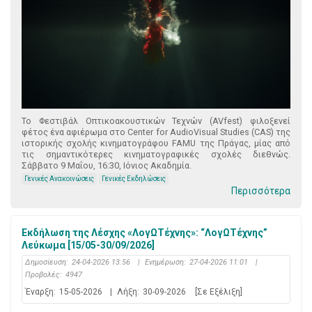
Το Φεστιβάλ Οπτικοακουστικών Τεχνών (AVfest) φιλοξενεί
φέτος ένα αφιέρωμα στο Center for AudioVisual Studies (CAS) της
ιστορικής σχολής κινηματογράφου FAMU της Πράγας, μίας από
τις σημαντικότερες κινηματογραφικές σχολές διεθνώς.
Σάββατο 9 Μαΐου, 16:30, Ιόνιος Ακαδημία.
Γενικές Ανακοινώσεις
Γενικές Εκδηλώσεις
Περισσότερα
Εκδήλωση της Λέσχης «ΛογΩΤέχνης»: “ΛογΩΤέχνης”
Λεύκωμα [15/05-30/09/2026]
Δημοσίευση:
24-04-2026 13:56
|
Ενημέρωση:
27-04-2026 11:01
|
Προβολές:
4947
Έναρξη:
15-05-2026
|
Λήξη:
30-09-2026
[Σε Εξέλιξη]