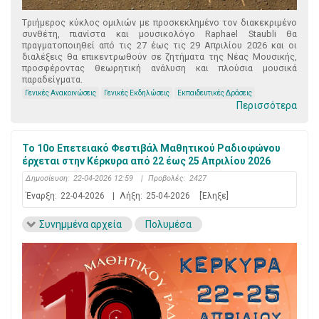
Tριήμερος κύκλος ομιλιών με προσκεκλημένο τον διακεκριμένο
συνθέτη, πιανίστα και μουσικολόγο Raphael Staubli θα
πραγματοποιηθεί από τις 27 έως τις 29 Απριλίου 2026 και οι
διαλέξεις θα επικεντρωθούν σε ζητήματα της Νέας Μουσικής,
προσφέροντας θεωρητική ανάλυση και πλούσια μουσικά
παραδείγματα.
Γενικές Ανακοινώσεις
Γενικές Εκδηλώσεις
Εκπαιδευτικές Δράσεις
Περισσότερα
Το 10ο Επετειακό Φεστιβάλ Μαθητικού Ραδιοφώνου
έρχεται στην Κέρκυρα από 22 έως 25 Απριλίου 2026
Δημοσίευση:
22-04-2026 12:59
|
Προβολές:
2427
Έναρξη:
22-04-2026
|
Λήξη:
25-04-2026
[Έληξε]
Συνημμένα αρχεία
Πολυμέσα