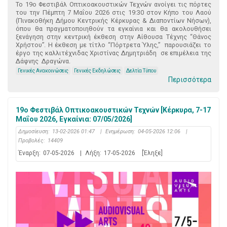
Το 19ο Φεστιβάλ Οπτικοακουστικών Τεχνών ανοίγει τις πόρτες
του την Πέμπτη 7 Μαΐου 2026 στις 19:30 στον Κήπο του Λαού
(Πινακοθήκη Δήμου Κεντρικής Κέρκυρας & Διαποντίων Νήσων),
όπου θα πραγματοποιηθούν τα εγκαίνια και θα ακολουθήσει
ξενάγηση στην κεντρική έκθεση στην Αίθουσα Τέχνης “Θάνος
Χρήστου”. Η έκθεση με τίτλο “Πόρτρετα Ύλης,” παρουσιάζει το
έργο της καλλιτέχνιδας Χριστίνας Δημητριάδη σε επιμέλεια της
Δάφνης Δραγώνα.
Γενικές Ανακοινώσεις
Γενικές Εκδηλώσεις
Δελτία Τύπου
Περισσότερα
19ο Φεστιβάλ Οπτικοακουστικών Τεχνών [Κέρκυρα, 7-17
Μαΐου 2026, Εγκαίνια: 07/05/2026]
Δημοσίευση:
13-02-2026 01:47
|
Ενημέρωση:
04-05-2026 12:06
|
Προβολές:
14409
Έναρξη:
07-05-2026
|
Λήξη:
17-05-2026
[Έληξε]