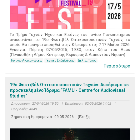
Το Τμήμα Τεχνών Ήχου και Εικόνας του Ιονίου Πανεπιστημίου
ανακοινώνει το 19ο Φεστιβάλ Οπτικοακουστικών Τεχνών, το
οποίο θα πραγματοποιηθεί στην Κέρκυρα στις 7-17 Μαΐου 2026.
Εγκαίνια: Πέμπτη 07/05/2026, 19:30, στον Κήπο του Λαού
(Πινακοθήκη Δήμου Κεντρικής Κέρκυρας & Διαποντίων Νήσων).
Γενικές Ανακοινώσεις
Γενικές Εκδηλώσεις
Δελτία Τύπου
Περισσότερα
19ο Φεστιβάλ Οπτικοακουστικών Τεχνών: Αφιέρωμα σε
προσκεκλημένο Ίδρυμα “FAMU - Centre for Audiovisual
Studies”
Δημοσίευση:
27-04-2026 19:50
|
Ενημέρωση:
02-05-2026 14:02
|
Προβολές:
4849
Σημαντική Ημερομηνία:
09-05-2026
[Έληξε]