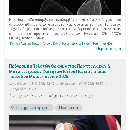
Η έκθεση «Συνυπάρξεις» περιλαμβάνει ένα σύνολο έργων που
δημιουργήθηκαν από φοιτητές και φοιτήτριες του Τμήματος
Τεχνών Ήχου και Εικόνας κατά το ακαδημαϊκό έτος 2025-2026,
στο πλαίσιο προπτυχιακών μαθημάτων. Εγκαίνια: 09/05/2026
(18:30), Ιόνιος Βουλή.
Γενικές Ανακοινώσεις
Γενικές Εκδηλώσεις
Δελτία Τύπου
Φοιτητικά Νέα
Περισσότερα
Πρόγραμμα Τελετών Ορκωμοσίας Προπτυχιακών &
Μεταπτυχιακών Φοιτητών Ιονίου Πανεπιστημίου
περιόδου Μαΐου-Ιουνίου 2026
Δημοσίευση:
13-03-2026 12:40
|
Ενημέρωση:
07-05-2026 16:50
|
Προβολές:
18334
Έναρξη:
25-05-2026
|
Λήξη:
12-06-2026
[Έληξε]
Συνημμένα αρχεία
Πολυμέσα