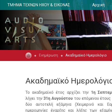
ΤΜΗΜΑ ΤΕΧΝΩΝ ΗΧΟΥ & ΕΙΚΟΝΑΣ
Αρχική
Ενημέρωση
Ακαδημαϊκό Ημερολόγιο
Ακαδημαϊκό Ημερολόγι
Το ακαδημαϊκό έτος αρχίζει την
1η Σεπτεμ
λήγει την
31η Αυγούστου
του επόμενου έτους 
δύο αυτοτελή εξάμηνα (Χειμερινό και Εα
ημερομηνίες έναρξης και λήξης των εξαμή