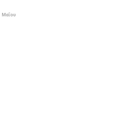
7 Μαΐου