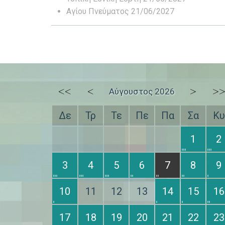
Αγίου Πνεύματος 21/06/2027
<<
<
>
>
Αύγουστος 2026
Δε
Τρ
Τε
Πε
Πα
Σα
Κυ
1
2
3
4
5
6
7
8
9
10
11
12
13
14
15
16
17
18
19
20
21
22
23