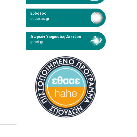
Εύδοξος
eudoxus.gr
Δωρεάν Υπηρεσίες Δικτύου
grnet.gr