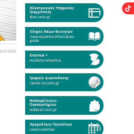
Ηλεκτρονικές Υπηρεσίες
Γραμματείας
dias.ionio.gr
Οδηγός Νέων Φοιτητών
/new-students-information-
guide
6-07-2023
Erasmus +
students/erasmus
Γραφείο Διασύνδεσης
career.cie.ionio.gr
Webmail Ιονίου
Πανεπιστημίου
webmail.ionio.gr
Ημερολόγιο Γεγονότων
news/calendar