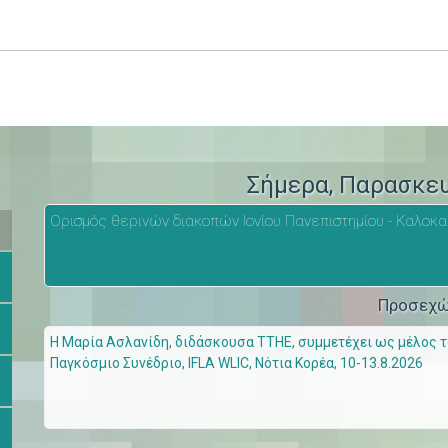
>
Σήμερα
, Παρασκε
Ορισμός θερινών διακοπών Ιονίου Πανεπιστημίου - Καλοκα
Προσεχ
Η Μαρία Ασλανίδη, διδάσκουσα ΤΤΗΕ, συμμετέχει ως μέλος του
Παγκόσμιο Συνέδριο, IFLA WLIC, Νότια Κορέα, 10-13.8.2026