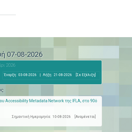
υή 07-08-2026
ίρι 2026
Έναρξη:
03-08-2026
|
Λήξη:
21-08-2026
[Σε Εξέλιξη]
ώς
 Accessibility Metadata Network της IFLA, στο 90ό
Σημαντική Ημερομηνία:
10-08-2026
[Αναμένεται]