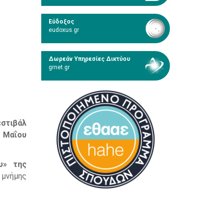
Εύδοξος
eudoxus.gr
Δωρεάν Υπηρεσίες Δικτύου
grnet.gr
εστιβάλ
8 Μαΐου
υ» της
 μνήμης