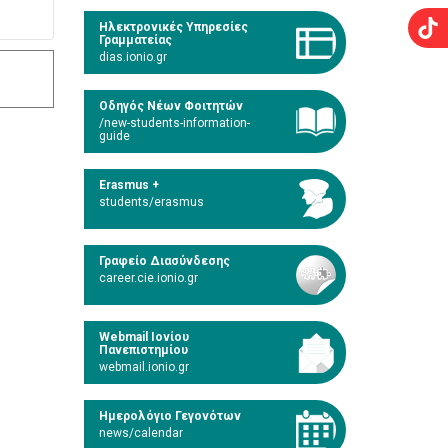
Ηλεκτρονικές Υπηρεσίες
Γραμματείας
dias.ionio.gr
Οδηγός Νέων Φοιτητών
/new-students-information-
guide
Erasmus +
students/erasmus
Γραφείο Διασύνδεσης
career.cie.ionio.gr
Webmail Ιονίου
Πανεπιστημίου
webmail.ionio.gr
Ημερολόγιο Γεγονότων
news/calendar