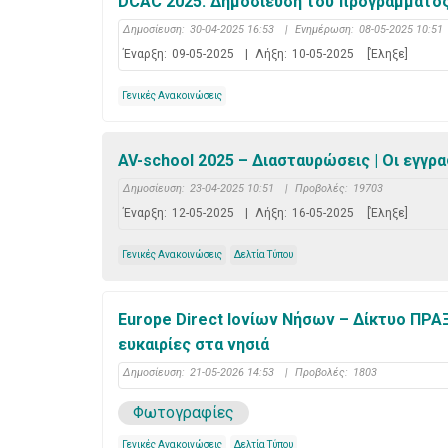
DCAC 2025: Δημοσίευση του προγράμματος κ
Δημοσίευση:
30-04-2025 16:53
|
Ενημέρωση:
08-05-2025 10:51
Έναρξη:
09-05-2025
|
Λήξη:
10-05-2025
[Έληξε]
Γενικές Ανακοινώσεις
AV-school 2025 – Διασταυρώσεις | Οι εγγρα
Δημοσίευση:
23-04-2025 10:51
|
Προβολές:
19703
Έναρξη:
12-05-2025
|
Λήξη:
16-05-2025
[Έληξε]
Γενικές Ανακοινώσεις
Δελτία Τύπου
Europe Direct Ιονίων Νήσων – Δίκτυο ΠΡΑΞ
ευκαιρίες στα νησιά
Δημοσίευση:
21-05-2026 14:53
|
Προβολές:
1803
Φωτογραφίες
Γενικές Ανακοινώσεις
Δελτία Τύπου