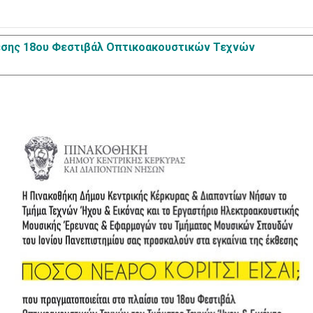
εσης 18ου Φεστιβάλ Οπτικοακουστικών Τεχνών