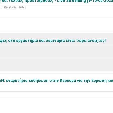
αι τελικές προετοιμασίες - Live Streaming [9-10/05/2025
|
Προβολές:
16964
φές στα εργαστήρια και σεμινάρια είναι τώρα ανοιχτές!
Η: εναρκτήρια εκδήλωση στην Κέρκυρα για την Ευρώπη και