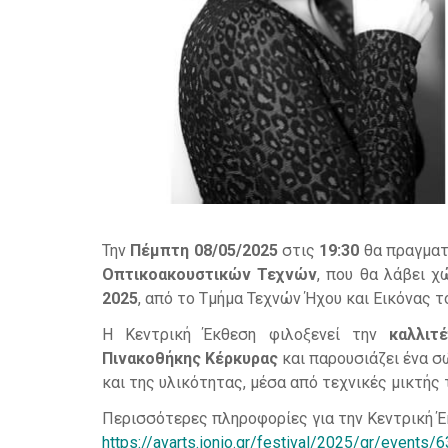
Την
Πέμπτη 08/05/2025
στις
19:30
θα πραγμα
Οπτικοακουστικών Τεχνών
, που θα λάβει 
2025
, από το Τμήμα Τεχνών Ήχου και Εικόνας τ
Η Κεντρική Έκθεση φιλοξενεί την
καλλιτ
Πινακοθήκης Κέρκυρας
και παρουσιάζει ένα σ
και της υλικότητας, μέσα από τεχνικές μικτής
Περισσότερες πληροφορίες για την Κεντρική Έ
https://avarts.ionio.gr/festival/2025/gr/events/