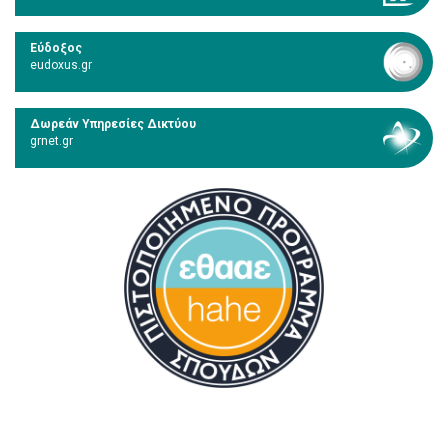
Εύδοξος
eudoxus.gr
Δωρεάν Υπηρεσίες Δικτύου
grnet.gr