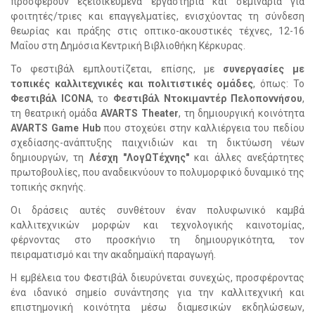
προσφέρουν εξειδικευμένα εργαστήρια και σεμινάρια για
φοιτητές/τριες και επαγγελματίες, ενισχύοντας τη σύνδεση
θεωρίας και πράξης
στις οπτικο-ακουστικές τέχνες, 12-16
Μαΐου στη Δημόσια Κεντρική Βιβλιοθήκη Κέρκυρας.
Το φεστιβάλ εμπλουτίζεται, επίσης, με
συνεργασίες με
τοπικές καλλιτεχνικές και πολιτιστικές ομάδες
, όπως: Το
Φεστιβάλ ICONA
, το
Φεστιβάλ Ντοκιμαντέρ Πελοποννήσου
,
τη θεατρική ομάδα
AVARTS Theater
, τη δημιουργική κοινότητα
AVARTS Game Hub
που στοχεύει στην καλλιέργεια του πεδίου
σχεδίασης-ανάπτυξης παιχνιδιών
και τη δικτύωση νέων
δημιουργών
, τη
Λέσχη "ΛογΩΤέχνης"
και άλλες ανεξάρτητες
πρωτοβουλίες, που αναδεικνύουν το πολυμορφικό δυναμικό της
τοπικής σκηνής.
Οι δράσεις αυτές συνθέτουν έναν πολυφωνικό καμβά
καλλιτεχνικών μορφών και τεχνολογικής καινοτομίας,
φέρνοντας στο προσκήνιο τη δημιουργικότητα, τον
πειραματισμό και την ακαδημαϊκή παραγωγή.
Η εμβέλεια του Φεστιβάλ διευρύνεται συνεχώς, προσφέροντας
ένα ιδανικό σημείο συνάντησης για την καλλιτεχνική και
επιστημονική κοινότητα μέσω διαμεσικών εκδηλώσεων,