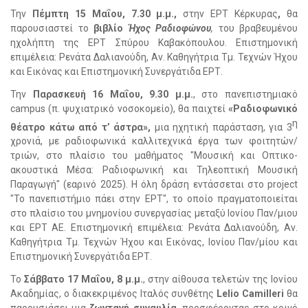
Την
Πέμπτη 15 Μαΐου, 7.30 μ.μ.,
στην ΕΡΤ Κέρκυρας
,
θα
παρουσιαστεί το
βιβλίο
Ήχος Ραδιοφώνου
,
του βραβευμένου
ηχολήπτη της ΕΡΤ Σπύρου Καβακόπουλου. Επιστημονική
επιμέλεια: Ρενάτα Δαλιανούδη, Αν. Καθηγήτρια Τμ. Τεχνών Ήχου
και Εικόνας και Επιστημονική Συνεργάτιδα ΕΡΤ.
Την
Παρασκευή 16 Μαΐου, 9.30 μ.μ.
, στο πανεπιστημιακό
campus (π. ψυχιατρικό νοσοκομείο), θα παιχτεί
«Ραδιοφωνικό
η
θέατρο κάτω από τ’ άστρα»,
μια ηχητική παράσταση, για 3
χρονιά, με ραδιοφωνικά καλλιτεχνικά έργα των φοιτητών/
τριών, στο πλαίσιο του μαθήματος "Μουσική και Οπτικο-
ακουστικά Μέσα: Ραδιοφωνική και Τηλεοπτική Μουσική
Παραγωγή" (εαρινό 2025). Η όλη δράση εντάσσεται στο project
"Το πανεπιστήμιο πάει στην ΕΡΤ", το οποίο πραγματοποιείται
στο πλαίσιο του μνημονίου συνεργασίας μεταξύ Ιονίου Παν/μιου
και ΕΡΤ ΑΕ. Επιστημονική επιμέλεια: Ρενάτα Δαλιανούδη, Αν.
Καθηγήτρια Τμ. Τεχνών Ήχου και Εικόνας, Ιονίου Παν/μίου και
Επιστημονική Συνεργάτιδα ΕΡΤ.
Το
Σάββατο
17
Μαΐου,
8 μ.μ.
, στην αίθουσα τελετών της Ιονίου
Ακαδημίας,
ο διακεκριμένος Ιταλός συνθέτης
Lelio Camilleri
θα