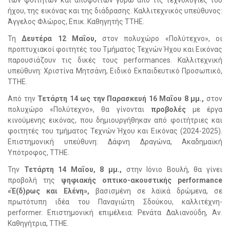
ήχου, της εικόνας και της διάδρασης. Καλλιτεχνικός υπεύθυνος:
Άγγελος Φλώρος, Επικ. Καθηγητής ΤΤΗΕ.
Τη
Δευτέρα 12 Μαΐου,
στον πολυχώρο «Πολύτεχνο», οι
προπτυχιακοί φοιτητές του Τμήματος Τεχνών Ήχου και Εικόνας
παρουσιάζουν τις δικές τους performances. Καλλιτεχνική
υπεύθυνη: Χριστίνα Μητσάνη, Ειδικό Εκπαιδευτικό Προσωπικό,
ΤΤΗΕ.
Από την
Τετάρτη 14 ως την Παρασκευή 16 Μαΐου 8 μμ.,
στον
πολυχώρο «Πολύτεχνο», θα γίνονται
προβολές
με έργα
κινούμενης εικόνας, που δημιουργήθηκαν από φοιτήτριες και
φοιτητές του τμήματος Τεχνών Ήχου και Εικόνας (2024-2025).
Επιστημονική υπεύθυνη: Δάφνη Δραγώνα, Ακαδημαϊκή
Υπότροφος, ΤΤΗΕ.
Την
Τετάρτη 14 Μαΐου, 8 μμ.,
στην Ιόνιο Βουλή, θα γίνει
προβολή της
ψηφιακής οπτικο-ακουστικής performance
«Έ(δ)ρως και Ελένη»,
βασισμένη σε λαϊκά δρώμενα, σε
πρωτότυπη ιδέα του Παναγιώτη Σδούκου, καλλιτέχνη-
performer. Επιστημονική επιμέλεια: Ρενάτα Δαλιανούδη, Αν.
Καθηγήτρια, ΤΤΗΕ.