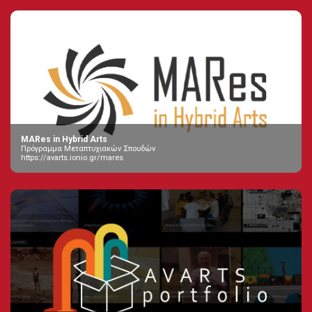
MARes in Hybrid Arts
Πρόγραμμα Μεταπτυχιακών Σπουδών
https://avarts.ionio.gr/mares