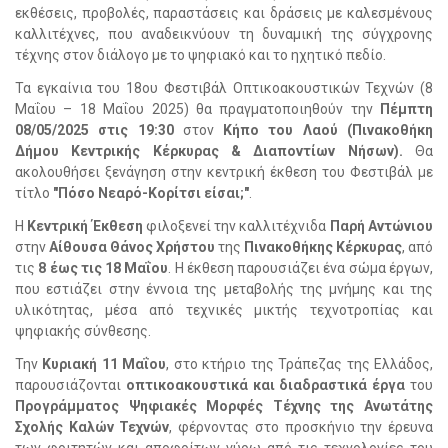
εκθέσεις, προβολές, παραστάσεις και δράσεις με καλεσμένους
καλλιτέχνες, που αναδεικνύουν τη δυναμική της σύγχρονης
τέχνης στον διάλογο με το ψηφιακό και το ηχητικό πεδίο.
Τα εγκαίνια του 18ου Φεστιβάλ Οπτικοακουστικών Τεχνών (8
Μαΐου – 18 Μαΐου 2025) θα πραγματοποιηθούν την
Πέμπτη
08/05/2025 στις 19:30
στον
Κήπο του Λαού (Πινακοθήκη
Δήμου Κεντρικής Κέρκυρας & Διαποντίων Νήσων).
Θα
ακολουθήσει ξενάγηση στην κεντρική έκθεση του Φεστιβάλ με
τίτλο
"Πόσο Νεαρό-Κορίτσι είσαι;"
.
Η
Κεντρική Έκθεση
φιλοξενεί την καλλιτέχνιδα
Παρή Αντώνιου
στην
Αίθουσα Θάνος Χρήστου
της
Πινακοθήκης Κέρκυρας
, από
τις
8 έως τις 18 Μαΐου
. Η έκθεση παρουσιάζει ένα σώμα έργων,
που εστιάζει στην έννοια της μεταβολής της μνήμης και της
υλικότητας, μέσα από τεχνικές μικτής τεχνοτροπίας και
ψηφιακής σύνθεσης.
Την
Κυριακή
11 Μαΐου
, στο κτήριο της Τράπεζας της Ελλάδος,
παρουσιάζονται
οπτικοακουστικά και διαδραστικά έργα
του
Προγράμματος Ψηφιακές Μορφές Τέχνης της Ανωτάτης
Σχολής Καλών Τεχνών
, φέρνοντας στο προσκήνιο την έρευνα
των φοιτητών και αποφοίτων γύρω από τις τεχνολογίες του