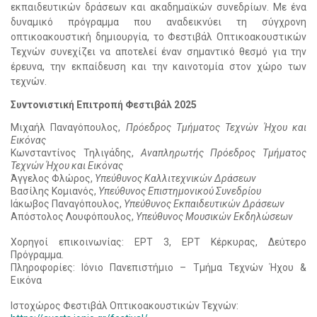
εκπαιδευτικών δράσεων και ακαδημαϊκών συνεδρίων. Με ένα
δυναμικό πρόγραμμα που αναδεικνύει τη σύγχρονη
οπτικοακουστική δημιουργία, το Φεστιβάλ Οπτικοακουστικών
Τεχνών συνεχίζει να αποτελεί έναν σημαντικό θεσμό για την
έρευνα, την εκπαίδευση και την καινοτομία στον χώρο των
τεχνών.
Συντονιστική Επιτροπή Φεστιβάλ 2025
Μιχαήλ Παναγόπουλος,
Πρόεδρος Τμήματος Τεχνών Ήχου και
Εικόνας
Κωνσταντίνος Τηλιγάδης,
Αναπληρωτής Πρόεδρος Τμήματος
Τεχνών Ήχου και Εικόνας
Άγγελος Φλώρος,
Υπεύθυνος
Καλλιτεχνικών Δράσεων
Βασίλης Κομιανός,
Υπεύθυνος Επιστημονικού Συνεδρίου
Ιάκωβος Παναγόπουλος,
Υπεύθυνος
Εκπαιδευτικών Δράσεων
Απόστολος Λουφόπουλος,
Υπεύθυνος Μουσικών Εκδηλώσεων
Χορηγοί επικοινωνίας: ΕΡΤ 3, ΕΡΤ Κέρκυρας, Δεύτερο
Πρόγραμμα.
Πληροφορίες: Ιόνιο Πανεπιστήμιο – Τμήμα Τεχνών Ήχου &
Εικόνα
Ιστοχώρος Φεστιβάλ Οπτικοακουστικών Τεχνών: