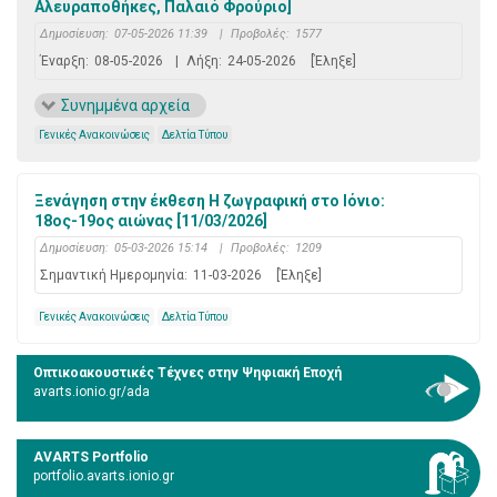
Αλευραποθήκες, Παλαιό Φρούριο]
Δημοσίευση:
07-05-2026 11:39
|
Προβολές:
1577
Έναρξη:
08-05-2026
|
Λήξη:
24-05-2026
[Έληξε]
Συνημμένα αρχεία
Γενικές Ανακοινώσεις
Δελτία Τύπου
Ξενάγηση στην έκθεση Η ζωγραφική στο Ιόνιο:
18ος-19ος αιώνας [11/03/2026]
Δημοσίευση:
05-03-2026 15:14
|
Προβολές:
1209
Σημαντική Ημερομηνία:
11-03-2026
[Έληξε]
Γενικές Ανακοινώσεις
Δελτία Τύπου
Οπτικοακουστικές Τέχνες στην Ψηφιακή Εποχή
avarts.ionio.gr/ada
AVARTS Portfolio
portfolio.avarts.ionio.gr