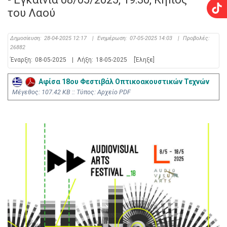
του Λαού
Δημοσίευση:
28-04-2025 12:17
|
Ενημέρωση:
07-05-2025 14:03
|
Προβολές:
26882
Έναρξη:
08-05-2025
|
Λήξη:
18-05-2025
[Έληξε]
Αφίσα 18ου Φεστιβάλ Οπτικοακουστικών Τεχνών
Mέγεθος: 107.42 KB :: Τύπος: Αρχείο PDF