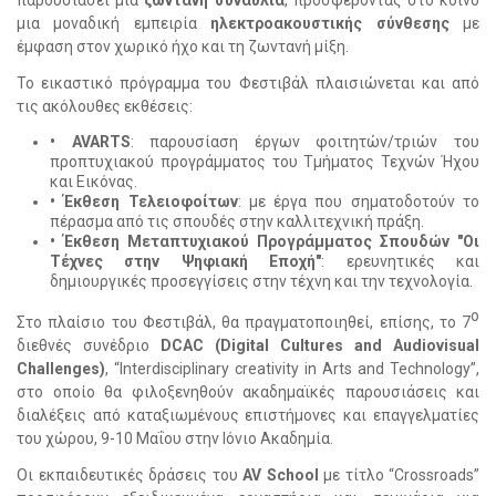
παρουσιάσει μια
ζωντανή συναυλία
, προσφέροντας στο κοινό
μια μοναδική εμπειρία
ηλεκτροακουστικής σύνθεσης
με
έμφαση στον χωρικό ήχο και τη ζωντανή μίξη.
Το εικαστικό πρόγραμμα του Φεστιβάλ πλαισιώνεται και από
τις ακόλουθες εκθέσεις:
• AVARTS
: παρουσίαση έργων φοιτητών/
τριών
του
προπτυχιακού προγράμματος του Τμήματος Τεχνών Ήχου
και Εικόνας.
• Έκθεση Τελειοφοίτων
: με έργα που σηματοδοτούν το
πέρασμα από τις σπουδές στην καλλιτεχνική πράξη.
• Έκθεση Μεταπτυχιακού Προγράμματος Σπουδών "Οι
Τέχνες στην Ψηφιακή Εποχή"
: ερευνητικές και
δημιουργικές προσεγγίσεις στην τέχνη και την τεχνολογία.
ο
Στο πλαίσιο του Φεστιβάλ, θα πραγματοποιηθεί, επίσης,
το 7
διεθνές συνέδριο
DCAC (Digital Cultures and Audiovisual
Challenges)
, “Interdisciplinary creativity in Arts and Technology”,
στο οποίο θα φιλοξενηθούν ακαδημαϊκές παρουσιάσεις και
διαλέξεις από καταξιωμένους επιστήμονες και επαγγελματίες
του χώρου,
9-10 Μαΐου στην Ιόνιο Ακαδημία.
Oι εκπαιδευτικές δράσεις του
AV School
με τίτλο “Crossroads”