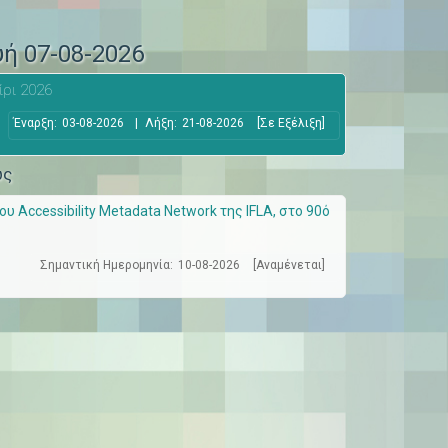
υή 07-08-2026
ίρι 2026
Έναρξη:
03-08-2026
|
Λήξη:
21-08-2026
[Σε Εξέλιξη]
ώς
 Accessibility Metadata Network της IFLA, στο 90ό
Σημαντική Ημερομηνία:
10-08-2026
[Αναμένεται]