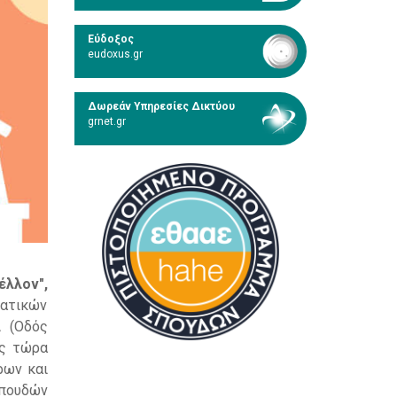
Εύδοξος
eudoxus.gr
Δωρεάν Υπηρεσίες Δικτύου
grnet.gr
έλλον",
τατικών
 (Οδός
ως τώρα
ρων και
Σπουδών