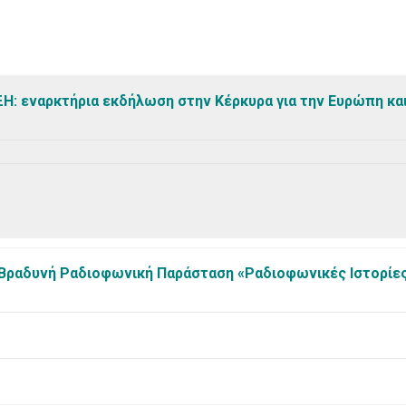
Η: εναρκτήρια εκδήλωση στην Κέρκυρα για την Ευρώπη και
Bραδυνή Ραδιοφωνική Παράσταση «Ραδιοφωνικές Ιστορίε