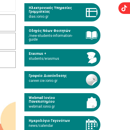
Ηλεκτρονικές Υπηρεσίες
Γραμματείας
dias.ionio.gr
Οδηγός Νέων Φοιτητών
/new-students-information-
guide
Erasmus +
students/erasmus
Γραφείο Διασύνδεσης
career.cie.ionio.gr
Webmail Ιονίου
Πανεπιστημίου
webmail.ionio.gr
Ημερολόγιο Γεγονότων
news/calendar