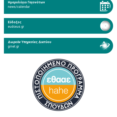
Ημερολόγιο Γεγονότων
news/calendar
Εύδοξος
eudoxus.gr
Δωρεάν Υπηρεσίες Δικτύου
grnet.gr