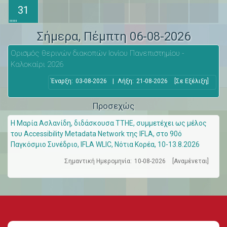
31
Σήμερα
, Πέμπτη 06-08-2026
Ορισμός θερινών διακοπών Ιονίου Πανεπιστημίου -
Καλοκαίρι 2026
Έναρξη:
03-08-2026
|
Λήξη:
21-08-2026
[Σε Εξέλιξη]
Προσεχώς
Η Μαρία Ασλανίδη, διδάσκουσα ΤΤΗΕ, συμμετέχει ως μέλος
του Accessibility Metadata Network της IFLA, στο 90ό
Παγκόσμιο Συνέδριο, IFLA WLIC, Νότια Κορέα, 10-13.8.2026
Σημαντική Ημερομηνία:
10-08-2026
[Αναμένεται]