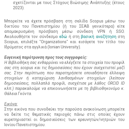
σχετίζονται με τους Στόχους Βιώσιμης Ανάπτυξης (έτους
2023).
Μπορείτε να έχετε πρόσβαση στη σελίδα Scopus μέσω του
δικτύου του Πανεπιστημίου (ή του ΣΕΑΒ γενικότερα) είτε
απομακρυσμένη πρόσβαση μέσω σύνδεση VPN ή SSO.
Ακολουθήστε τον σύνδεσμο
εδώ
ή στη
βασική αναζήτηση
στη
Scopus, επιλέξτε "Organizations" και εισάγετε τον τίτλο του
Ιδρύματος στα αγγλικά (Ionian University).
Ευγενική παρότρυνση προς τους συγγραφείς:
Η Βιβλιοθήκη σας ενθαρρύνει να ελέγξετε τα στοιχεία του προφίλ
σας στη scopus και τις δημοσιεύσεις που έχουν συσχετιστεί μαζί
σας. Στην περίπτωση που παρατηρήσετε οποιαδήποτε έλλειψη
στοιχείων ή καταχώριση λανθασμένων στοιχείων (λείπουν
δημοσιεύσεις, πολλαπλά προφίλ, συσχέτισε με λάθος ORCID ID
κλπ.) παρακαλούμε να επικοινωνήσετε με τη βιβλιοθηκονόμο κ.
Θάλεια Γκόντα.
Εικόνα:
Στην εικόνα που συνοδεύει την παρούσα ανακοίνωση μπορείτε
να δείτε τις θεματικές περιοχές πάνω στις οποίες έχουν
ευρετηριαστεί οι δημοσιεύσεις των ερευνητών/νητριών του
Ιονίου Πανεπιστημίου.