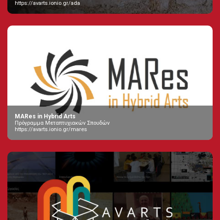
https://avarts.ionio.gr/ada
MARes in Hybrid Arts
Πρόγραμμα Μεταπτυχιακών Σπουδών
https://avarts.ionio.gr/mares