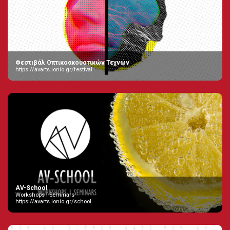
Φεστιβάλ Οπτικοακουστικών Τεχνών
https://avarts.ionio.gr/festival
AV-School
Workshops | Seminars
https://avarts.ionio.gr/school