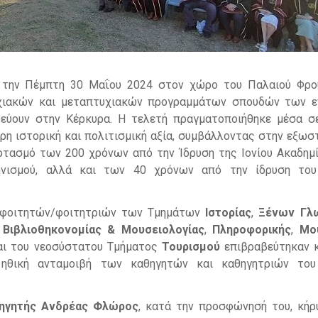
 την Πέμπτη 30 Μαΐου 2024 στον χώρο του Παλαιού Φρο
ιακών και μεταπτυχιακών προγραμμάτων σπουδών των ε
ρεύουν στην Κέρκυρα. Η τελετή πραγματοποιήθηκε μέσα σ
ερη ιστορική και πολιτισμική αξία, συμβάλλοντας στην εξωσ
ρτασμό των 200 χρόνων από την Ίδρυση της Ιονίου Ακαδημί
ηνισμού, αλλά και των 40 χρόνων από την ίδρυση του 
ν φοιτητών/φοιτητριών των Τμημάτων
Ιστορίας
,
Ξένων Γλ
 Βιβλιοθηκονομίας & Μουσειολογίας
,
Πληροφορικής
,
Μο
ι του νεοσύστατου Τμήματος
Τουρισμού
επιβραβεύτηκαν 
 ηθική ανταμοιβή των καθηγητών και καθηγητριών του 
αθηγητής Ανδρέας Φλώρος
, κατά την προσφώνησή του, κήρ