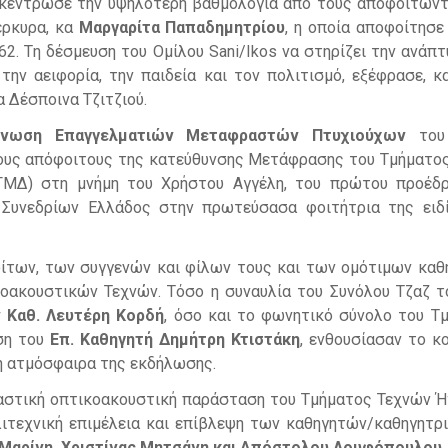
γκέντρωσε την υψηλότερη βαθμολογία από τους αποφοιτών
έρκυρα, κα
Μαργαρίτα Παπαδημητρίου
, η οποία αποφοίτησε
. Tη δέσμευση του Ομίλου Sani/Ikos να στηρίζει την ανάπτ
την αειφορία, την παιδεία και τον πολιτισμό, εξέφρασε, κ
α Δέσποινα Τζιτζιού.
νωση Επαγγελματιών Μεταφραστών Πτυχιούχων
του
ους απόφοιτους της κατεύθυνσης Μετάφρασης του Τμήματο
ΓΜΔ) στη μνήμη του Χρήστου Αγγέλη, του πρώτου προέδ
Συνεδρίων Ελλάδος στην πρωτεύσασα φοιτήτρια της ειδ
ίτων, των συγγενών και φίλων τους και των ομότιμων καθ
οακουστικών Τεχνών. Τόσο η συναυλία του Συνόλου Τζαζ 
 Καθ. Λευτέρη Κορδή
, όσο και το φωνητικό σύνολο του Τ
ση του
Επ. Καθηγητή Δημήτρη Κτιστάκη
, ενθουσίασαν το κο
ή ατμόσφαιρα της εκδήλωσης.
αστική οπτικοακουστική παράσταση του Τμήματος Τεχνών Ή
λλιτεχνική επιμέλεια και επίβλεψη των καθηγητών/καθηγητρ
 Μαρίνη, Χριστίνας Μητσάνη και Απόστολου Λουφόπουλου.