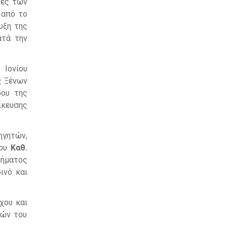
τες των
 από το
υξη της
ατά την
 Ιονίου
ς Ξένων
ρου της
ίκευσης
ηγητών,
του
Καθ.
μήματος
ινό και
χου και
ιών του