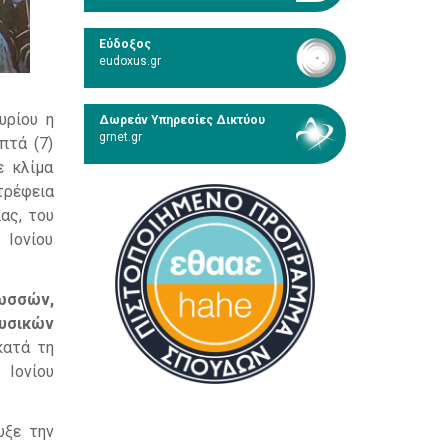
Εύδοξος
eudoxus.gr
υρίου η
Δωρεάν Υπηρεσίες Δικτύου
grnet.gr
πτά (7)
ε κλίμα
τρέφεια
ας, του
Ιονίου
ωσσών,
υσικών
κατά τη
Ιονίου
υξε την