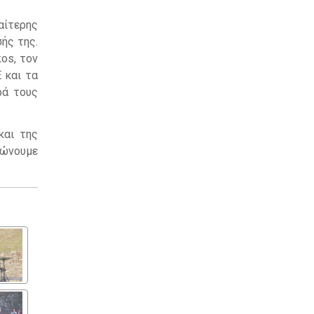
αίτερης
ής της.
os, τον
 και τα
ρά τους
και της
ιώνουμε