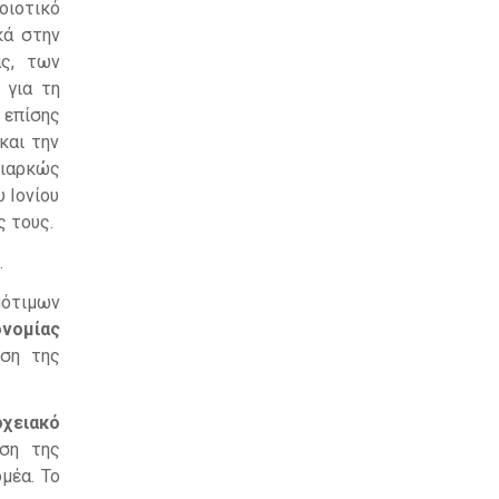
οιοτικό
κά στην
ας, των
 για τη
 επίσης
και την
ιαρκώς
 Ιονίου
ς τους.
.
ότιμων
ονομίας
ση της
χειακό
ση της
μέα. Το