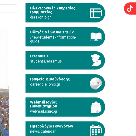
Ηλεκτρονικές Υπηρεσίες
Γραμματείας
dias.ionio.gr
Οδηγός Νέων Φοιτητών
/new-students-information-
guide
Erasmus +
students/erasmus
Γραφείο Διασύνδεσης
career.cie.ionio.gr
Webmail Ιονίου
Πανεπιστημίου
webmail.ionio.gr
Ημερολόγιο Γεγονότων
news/calendar