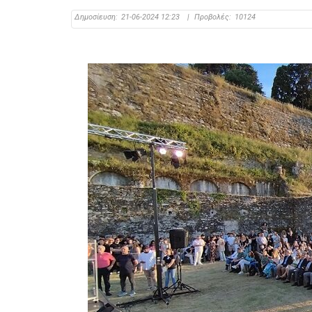
Δημοσίευση:
21-06-2024 12:23
|
Προβολές:
10124