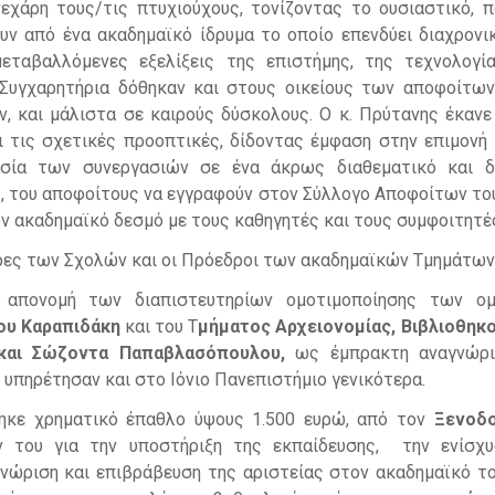
χάρη τους/τις πτυχιούχους, τονίζοντας το ουσιαστικό, π
ν από ένα ακαδημαϊκό ίδρυμα το οποίο επενδύει διαχρονι
μεταβαλλόμενες εξελίξεις της επιστήμης, της τεχνολογί
Συγχαρητήρια δόθηκαν και στους οικείους των αποφοίτων
, και μάλιστα σε καιρούς δύσκολους. Ο κ. Πρύτανης έκανε
ι τις σχετικές προοπτικές, δίδοντας έμφαση στην επιμονή 
σία των συνεργασιών σε ένα άκρως διαθεματικό και δ
, του αποφοίτους να εγγραφούν στον Σύλλογο Αποφοίτων του
ν ακαδημαϊκό δεσμό με τους καθηγητές και τους συμφοιτητέ
ρες των Σχολών και οι Πρόεδροι των ακαδημαϊκών Τμημάτων
η απονομή των διαπιστευτηρίων ομοτιμοποίησης των ομ
ου Καραπιδάκη
και του Τ
μήματος Αρχειονομίας, Βιβλιοθηκ
και Σώζοντα Παπαβλασόπουλου,
ως έμπρακτη αναγνώρι
υπηρέτησαν και στο Ιόνιο Πανεπιστήμιο γενικότερα.
ηκε χρηματικό έπαθλο ύψους 1.500 ευρώ, από τον
Ξενοδο
του για την υποστήριξη της εκπαίδευσης, την ενίσχυ
νώριση και επιβράβευση της αριστείας στον ακαδημαϊκό το