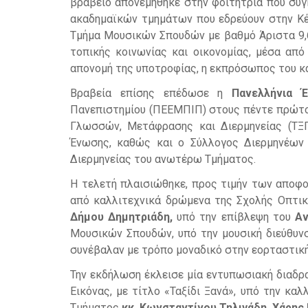
βραβείο απονεμήθηκε στην φοιτήτρια που συ
ακαδημαϊκών τμημάτων που εδρεύουν στην Κ
Τμήμα Μουσικών Σπουδών με βαθμό Άριστα 9,62
τοπικής κοινωνίας και οικονομίας, μέσα από 
απονομή της υποτροφίας, η εκπρόσωπος του κ
Βραβεία επίσης επέδωσε η
Πανελλήνια Έ
Πανεπιστημίου (ΠΕΕΜΠΙΠ) στους πέντε πρώτ
Γλωσσών, Μετάφρασης και Διερμηνείας (ΤΞ
Ένωσης, καθώς και ο Σύλλογος Διερμηνέων 
Διερμηνείας του ανωτέρω Τμήματος.
Η τελετή πλαισιώθηκε, προς τιμήν των αποφο
από καλλιτεχνικά δρώμενα της Σχολής Οπτικ
Δήμου Δημητριάδη,
υπό την επίβλεψη του
Αν
Μουσικών Σπουδών, υπό την μουσική διεύθυν
συνέβαλαν με τρόπο μοναδικό στην εορταστικ
Την εκδήλωση έκλεισε μία εντυπωσιακή διαδρ
Εικόνας, με τίτλο «Ταξίδι Ξανά», υπό την κα
Τμήματος
κκ. Κωνσταντίνου Τηλιγάδη, Χάρης