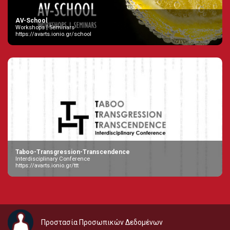
AV-School
Workshops | Seminars
https://avarts.ionio.gr/school
Taboo-Transgression-Transcendence
Interdisciplinary Conference
https://avarts.ionio.gr/ttt
Προστασία Προσωπικών Δεδομένων