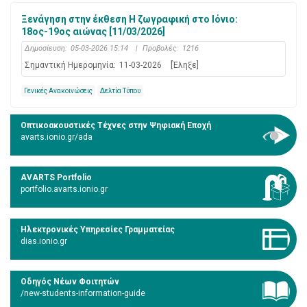
Ξενάγηση στην έκθεση Η ζωγραφική στο Ιόνιο:
18ος-19ος αιώνας [11/03/2026]
Δημοσίευση:
05-03-2026 15:14
|
Προβολές:
1216
Σημαντική Ημερομηνία:
11-03-2026
[Έληξε]
Γενικές Ανακοινώσεις
Δελτία Τύπου
Οπτικοακουστικές Τέχνες στην Ψηφιακή Εποχή
avarts.ionio.gr/ada
AVARTS Portfolio
portfolio.avarts.ionio.gr
Ηλεκτρονικές Υπηρεσίες Γραμματείας
dias.ionio.gr
Οδηγός Νέων Φοιτητών
/new-students-information-guide