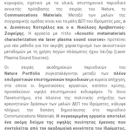
κορυφαίο, σχετικό με τα υλικά, επιστημονικό περιοδικό
ανοικτής πρόσβασης της σειράς του Nature, το
Communications Materials.
Μεταξύ των μελών της
συγγραφικής ομάδας είναι και τα μέλη ΔΕΠ του Ιδρύματός μας
, ο
κ. Διονύσιος Κατερέλος και ο κ. Νικόλαος Αραβαντινός-
Ζαφείρης.
Η εργασία με τίτλο
«Acoustic metamaterials
characterization via laser plasma sound sources»
προτείνει
μια νέα μέθοδο για τον ακριβή χαρακτηρισμό των ακουστικών
μεταδομών με τη χρήση πηγών πλάσματος ήχου λέιζερ (Laser
Plasma Sound Sources).
Οι σειρές ακαδημαϊκών περιοδικών του
Nature
Portfolio
συγκαταλέγονται μεταξύ των
πλέον
επιδραστικών επιστημονικών περιοδικών
με ευρεία απήχηση,
στα οποία οι δημοσιεύσεις εργασιών, κατόπιν κρίσης,
προσελκύουν υψηλό επιστημονικό ενδιαφέρον. Το Ιόνιο
Πανεπιστήμιο, στα πλαίσια της πολιτικής στήριξης των
ερευνητικών δράσεων των μελών ΔΕΠ του Ιδρύματος, κάλυψε
πλήρως την δαπάνη δημοσίευσης στο περιοδικό
Communications Materials.
Η συγκεκριμένη εργασία αποτελεί
ένα ακόμη δείγμα της υψηλής ποιότητας έρευνας που
συντελείται από την ακαδημαϊκή κοινότητα του Ιδρύματος,