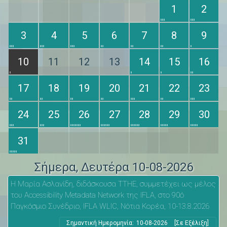
1
2
3
4
5
6
7
8
9
10
11
12
13
14
15
16
17
18
19
20
21
22
23
24
25
26
27
28
29
30
31
Σήμερα
, Δευτέρα 10-08-2026
Η Μαρία Ασλανίδη, διδάσκουσα ΤΤΗΕ, συμμετέχει ως μέλος
του Accessibility Metadata Network της IFLA, στο 90ό
Παγκόσμιο Συνέδριο, IFLA WLIC, Νότια Κορέα, 10-13.8.2026
Σημαντική Ημερομηνία:
10-08-2026
[Σε Εξέλιξη]