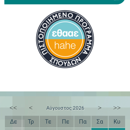
<<
<
>
>>
Αύγουστος 2026
Δε
Τρ
Τε
Πε
Πα
Σα
Κυ