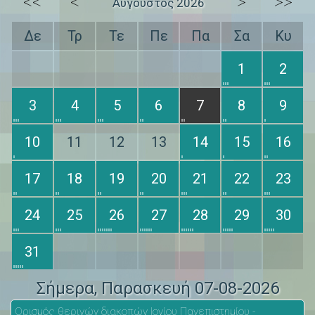
<<
<
>
>>
Αύγουστος 2026
Δε
Τρ
Τε
Πε
Πα
Σα
Κυ
1
2
3
4
5
6
7
8
9
10
11
12
13
14
15
16
17
18
19
20
21
22
23
24
25
26
27
28
29
30
31
Σήμερα
, Παρασκευή 07-08-2026
Ορισμός θερινών διακοπών Ιονίου Πανεπιστημίου -