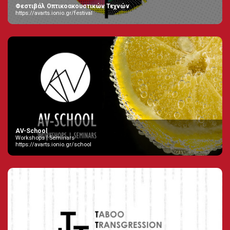
Φεστιβάλ Οπτικοακουστικών Τεχνών
https://avarts.ionio.gr/festival
AV-School
Workshops | Seminars
https://avarts.ionio.gr/school