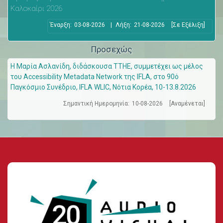
Καλοκαίρι 2026
Έναρξη:
03-08-2026
|
Λήξη:
21-08-2026
[Σε Εξέλιξη]
Προσεχώς
Η Μαρία Ασλανίδη, διδάσκουσα ΤΤΗΕ, συμμετέχει ως μέλος
του Accessibility Metadata Network της IFLA, στο 90ό
Παγκόσμιο Συνέδριο, IFLA WLIC, Νότια Κορέα, 10-13.8.2026
Σημαντική Ημερομηνία:
10-08-2026
[Αναμένεται]