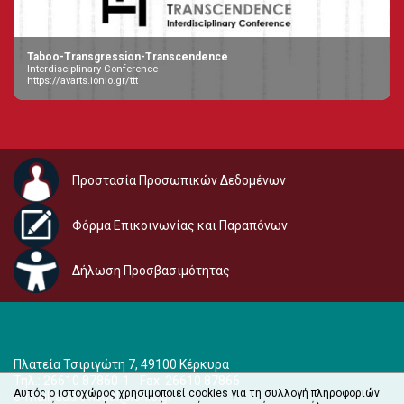
Taboo-Transgression-Transcendence
Interdisciplinary Conference
https://avarts.ionio.gr/ttt
Προστασία Προσωπικών Δεδομένων
Φόρμα Επικοινωνίας και Παραπόνων
Δήλωση Προσβασιμότητας
Πλατεία Τσιριγώτη 7, 49100 Κέρκυρα
Τηλ.: 26610 87860-1 - Fax: 26610 87866
Αυτός ο ιστοχώρος χρησιμοποιεί cookies για τη συλλογή πληροφοριών
e-mail:
audiovisual@ionio.gr