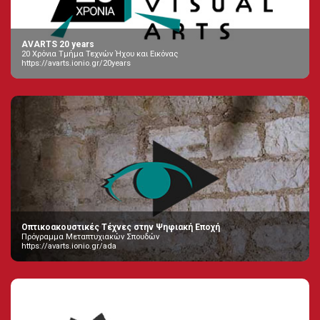
AVARTS 20 years
20 Χρόνια Τμήμα Τεχνών Ήχου και Εικόνας
https://avarts.ionio.gr/20years
Οπτικοακουστικές Τέχνες στην Ψηφιακή Εποχή
Πρόγραμμα Μεταπτυχιακών Σπουδών
https://avarts.ionio.gr/ada