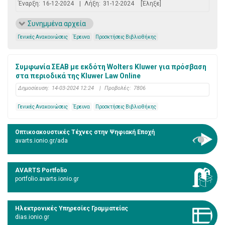
Έναρξη:
16-12-2024
|
Λήξη:
31-12-2024
[Έληξε]
Συνημμένα αρχεία
Γενικές Ανακοινώσεις
Έρευνα
Προσκτήσεις Βιβλιοθήκης
Συμφωνία ΣΕΑΒ με εκδότη Wolters Kluwer για πρόσβαση
στα περιοδικά της Kluwer Law Online
Δημοσίευση:
14-03-2024 12:24
|
Προβολές:
7806
Γενικές Ανακοινώσεις
Έρευνα
Προσκτήσεις Βιβλιοθήκης
Οπτικοακουστικές Τέχνες στην Ψηφιακή Εποχή
avarts.ionio.gr/ada
AVARTS Portfolio
portfolio.avarts.ionio.gr
Ηλεκτρονικές Υπηρεσίες Γραμματείας
dias.ionio.gr