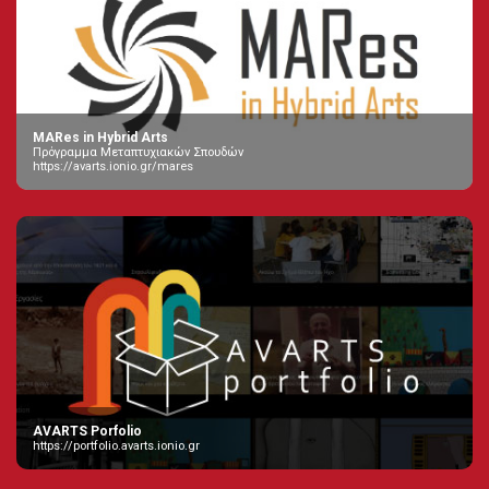
MARes in Hybrid Arts
Πρόγραμμα Μεταπτυχιακών Σπουδών
https://avarts.ionio.gr/mares
AVARTS Porfolio
https://portfolio.avarts.ionio.gr