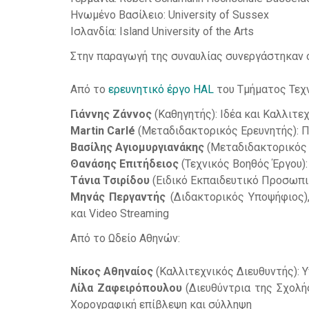
Ηνωμένο Βασίλειο: University of Sussex
Ισλανδία: Island University of the Arts
Στην παραγωγή της συναυλίας συνεργάστηκαν οι
Από το
ερευνητικό έργο HAL
του Τμήματος Τεχν
Γιάννης Ζάννος
(Καθηγητής): Ιδέα και Καλλιτε
Martin Carlé
(Μεταδιδακτορικός Ερευνητής): 
Βασίλης Αγιομυργιανάκης
(Μεταδιδακτορικός 
Θανάσης Επιτήδειος
(Τεχνικός Βοηθός Έργου)
Τάνια Τσιρίδου
(Ειδικό Εκπαιδευτικό Προσωπι
Μηνάς Περγαντής
(Διδακτορικός Υποψήφιος)
και Video Streaming
Από το Ωδείο Αθηνών:
Νίκος Αθηναίος
(Καλλιτεχνικός Διευθυντής): 
Λίλα Ζαφειρόπουλου
(Διευθύντρια της Σχολής
Χορογραφική επίβλεψη και σύλληψη