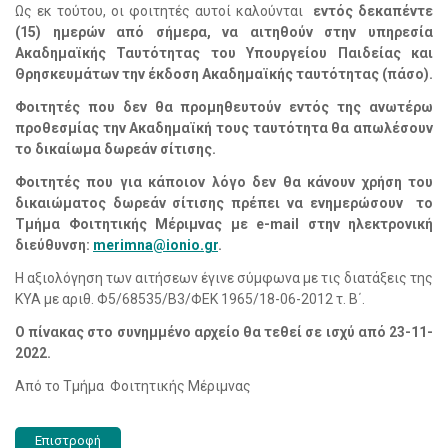
Ως εκ τούτου, οι φοιτητές αυτοί καλούνται
εντός δεκαπέντε
(15) ημερών από σήμερα, να αιτηθούν στην υπηρεσία
Ακαδημαϊκής Ταυτότητας του Υπουργείου Παιδείας και
Θρησκευμάτων την έκδοση Ακαδημαϊκής ταυτότητας (πάσο).
Φοιτητές που δεν θα προμηθευτούν εντός της ανωτέρω
προθεσμίας την Ακαδημαϊκή τους ταυτότητα θα απωλέσουν
το δικαίωμα δωρεάν σίτισης.
Φοιτητές που για κάποιον λόγο δεν θα κάνουν χρήση του
δικαιώματος δωρεάν σίτισης πρέπει να ενημερώσουν το
Τμήμα Φοιτητικής Μέριμνας με
e
-
mail
στην ηλεκτρονική
διεύθυνση:
merimna
@
ionio
.
gr
.
Η αξιολόγηση των αιτήσεων έγινε σύμφωνα με τις διατάξεις της
ΚΥΑ με αριθ. Φ5/68535/Β3/ΦΕΚ 1965/18-06-2012 τ. Β΄.
Ο πίνακας στο συνημμένο αρχείο θα τεθεί σε ισχύ από 23-11-
2022.
Από το Τμήμα Φοιτητικής Μέριμνας
Επιστροφή