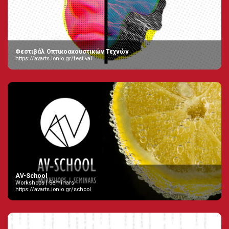
Φεστιβάλ Οπτικοακουστικών Τεχνών
https://avarts.ionio.gr/festival
AV-School
Workshops | Seminars
https://avarts.ionio.gr/school