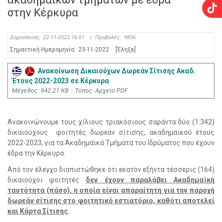
στην Κέρκυρα
Δημοσίευση:
22-11-2022 16:01
|
Προβολές:
9806
Σημαντική Ημερομηνία:
23-11-2022
[Έληξε]
Ανακοίνωση Δικαιούχων Δωρεάν Σίτισης Ακαδ.
Έτους 2022-2023 σε Κέρκυρα
Mέγεθος: 942.21 KB :: Τύπος: Αρχείο PDF
Ανακοινώνουμε τους χίλιους τριακόσιους σαράντα δύο (1.342)
δικαιούχους φοιτητές δωρεάν σίτισης, ακαδημαϊκού έτους
2022-2023, για τα Ακαδημαϊκά Τμήματα του Ιδρύματος που έχουν
έδρα την Κέρκυρα.
Από τον έλεγχο διαπιστώθηκε ότι εκατόν εξήντα τέσσερις (164)
δικαιούχοι φοιτητές
δεν έχουν παραλάβει Ακαδημαϊκή
ταυτότητα (πάσο), η οποία είναι απαραίτητη για την παροχή
δωρεάν σίτισης στο φοιτητικό εστιατόριο, καθότι αποτελεί
και Κάρτα Σίτισης
.