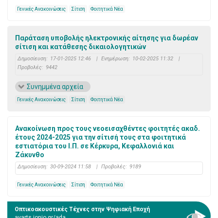
Γενικές Ανακοινώσεις
Σίτιση
Φοιτητικά Νέα
Παράταση υποβολής ηλεκτρονικής αίτησης για δωρέαν
σίτιση και κατάθεσης δικαιολογητικών
Δημοσίευση:
17-01-2025 12:46
|
Ενημέρωση:
10-02-2025 11:32
|
Προβολές:
9442
Συνημμένα αρχεία
Γενικές Ανακοινώσεις
Σίτιση
Φοιτητικά Νέα
Ανακοίνωση προς τους νεοεισαχθέντες φοιτητές ακαδ.
έτους 2024-2025 για την σίτισή τους στα φοιτητικά
εστιατόρια του Ι.Π. σε Κέρκυρα, Κεφαλλονιά και
Ζάκυνθο
Δημοσίευση:
30-09-2024 11:58
|
Προβολές:
9189
Γενικές Ανακοινώσεις
Σίτιση
Φοιτητικά Νέα
Οπτικοακουστικές Τέχνες στην Ψηφιακή Εποχή
avarts.ionio.gr/ada