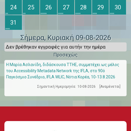
24
25
26
27
28
29
30
31
Σήμερα
, Κυριακή 09-08-2026
Δεν βρέθηκαν εγγραφές για αυτήν την ημέρα
Προσεχώς
Η Μαρία Ασλανίδη, διδάσκουσα ΤΤΗΕ, συμμετέχει ως μέλος
του Accessibility Metadata Network της IFLA, στο 90ό
Παγκόσμιο Συνέδριο, IFLA WLIC, Νότια Κορέα, 10-13.8.2026
Σημαντική Ημερομηνία:
10-08-2026
[Αναμένεται]