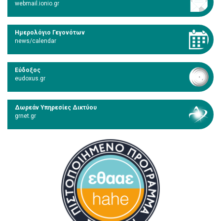
webmail.ionio.gr
Ημερολόγιο Γεγονότων
news/calendar
Εύδοξος
eudoxus.gr
Δωρεάν Υπηρεσίες Δικτύου
grnet.gr