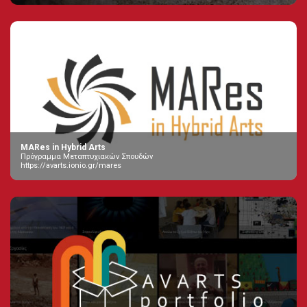
MARes in Hybrid Arts
Πρόγραμμα Μεταπτυχιακών Σπουδών
https://avarts.ionio.gr/mares