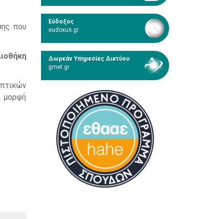
Εύδοξος
σης που
eudoxus.gr
λιοθήκη
Δωρεάν Υπηρεσίες Δικτύου
grnet.gr
οπτικών
ε μορφή