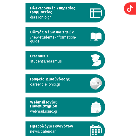
Ηλεκτρονικές Υπηρεσίες
Γραμματείας
dias.ionio.gr
Οδηγός Νέων Φοιτητών
/new-students-information-
guide
Erasmus +
students/erasmus
Γραφείο Διασύνδεσης
career.cie.ionio.gr
Webmail Ιονίου
Πανεπιστημίου
webmail.ionio.gr
Ημερολόγιο Γεγονότων
news/calendar