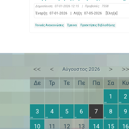
Δημοσίευση:
07-01-2026 12:15
|
Προβολές:
7558
Έναρξη:
07-01-2026
|
Λήξη:
07-05-2026
[Έληξε]
Γενικές Ανακοινώσεις
Έρευνα
Προσκτήσεις Βιβλιοθήκης
<<
<
>
>
Αύγουστος 2026
Δε
Τρ
Τε
Πε
Πα
Σα
Κυ
1
2
3
4
5
6
7
8
9
10
11
12
13
14
15
16