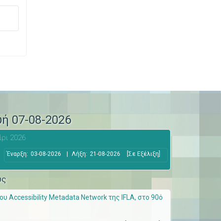
υή 07-08-2026
ίρι 2026
Έναρξη:
03-08-2026
|
Λήξη:
21-08-2026
[Σε Εξέλιξη]
ώς
 Accessibility Metadata Network της IFLA, στο 90ό