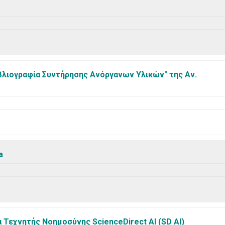
βλιογραφία Συντήρησης Ανόργανων Υλικών" της Αν.
a
Τεχνητής Νοημοσύνης ScienceDirect AI (SD AI)