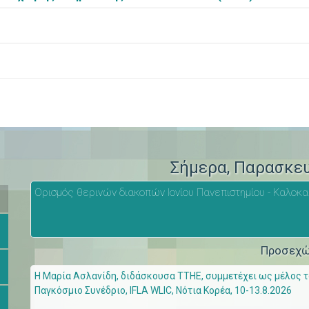
>
Σήμερα
, Παρασκε
Ορισμός θερινών διακοπών Ιονίου Πανεπιστημίου - Καλοκα
Προσεχ
Η Μαρία Ασλανίδη, διδάσκουσα ΤΤΗΕ, συμμετέχει ως μέλος του
Παγκόσμιο Συνέδριο, IFLA WLIC, Νότια Κορέα, 10-13.8.2026