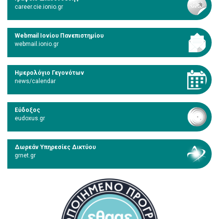
career.cie.ionio.gr
Webmail Ιονίου Πανεπιστημίου
webmail.ionio.gr
Ημερολόγιο Γεγονότων
news/calendar
Εύδοξος
eudoxus.gr
Δωρεάν Υπηρεσίες Δικτύου
grnet.gr