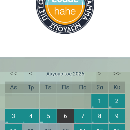
<<
<
>
>>
Αύγουστος 2026
Δε
Τρ
Τε
Πε
Πα
Σα
Κυ
1
2
3
4
5
6
7
8
9