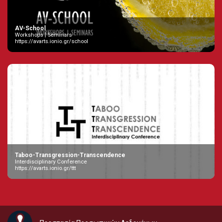
AV-School
Workshops | Seminars
https://avarts.ionio.gr/school
Taboo-Transgression-Transcendence
Interdisciplinary Conference
https://avarts.ionio.gr/ttt