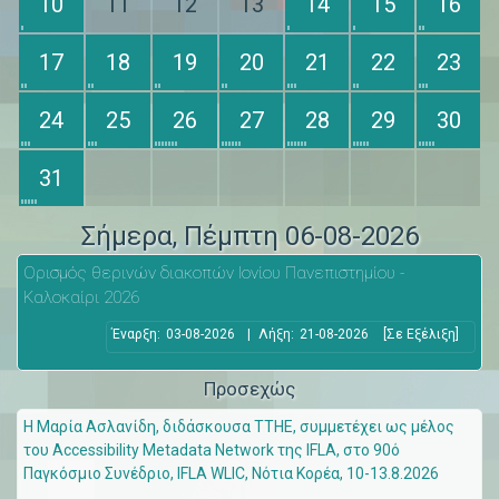
10
11
12
13
14
15
16
17
18
19
20
21
22
23
24
25
26
27
28
29
30
31
Σήμερα
, Πέμπτη 06-08-2026
Ορισμός θερινών διακοπών Ιονίου Πανεπιστημίου -
Καλοκαίρι 2026
Έναρξη:
03-08-2026
|
Λήξη:
21-08-2026
[Σε Εξέλιξη]
Προσεχώς
Η Μαρία Ασλανίδη, διδάσκουσα ΤΤΗΕ, συμμετέχει ως μέλος
του Accessibility Metadata Network της IFLA, στο 90ό
Παγκόσμιο Συνέδριο, IFLA WLIC, Νότια Κορέα, 10-13.8.2026