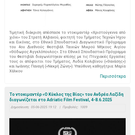
Τιμητική διάκριση απέσπασε το ντοκιμαντέρ «Χριστούγεννα από
χιόνι» του Στρατή Αλβανού, φοιτητή του Τμήματος Τεχνών Ήχου
και Εικόνας, στο Εθνικό Σπουδαστικό Διαγωνιστικό Πρόγραμμα
του 4ου Διεθνούς Φεστιβάλ Ταινιών Μικρού Μήκους Αιγίου
«Θόδωρος Αγγελόπουλος». Στο Εθνικό Σπουδαστικό Πρόγραμμα
του Φεστιβάλ διαγωνίστηκαν επίσης με τις Πτυχιακές Εργασίες
τους οι απόφοιτοι του Τμήματος, Λυδία Κολιβίνου («Θανάσης»)
και Ιωάννης Παναγή («Νεκρή Ζώνη»). Υπεύθυνη καθηγήτρια: Μαρία
Χάλκου
Περισσότερα
Το ντοκιμαντέρ «Ο Κύκλος της Βίας» του Ανδρέα Λαζίδη
διαγωνίζεται στο Adriatic Film Festival, 4-8.6.2025
Δημοσίευση:
05-06-2025 19:12
|
Προβολές:
1009