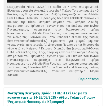
Επεξεργασία Νέου: [32721] Τα πεδία με * είναι υποχρεωτικά.
Ελληνικά στοιχεία Αγγλικά στοιχεία * Τίτλος Το ντοκιμαντέρ «Ο
Κύκλος της Βίας» του Ανδρέα Λαζίδη διαγωνίζεται στο Adriatic
Film Festival, 4-8.6.2025 Πρόλογος bold link link-blank remove «Ο
Κύκλος της Βίας», ατομική εργασία του Ανδρέα Λαζίδη,
αποφοίτου του Τμήματος Τεχνών Ήχου και Εικόνας του Ιονίου
Πανεπιστημίου, συμμετέχει στο διαγωνιστικό τμήμα
Ντοκιμαντέρ του Adriatic Film Festival, που πραγματοποιείται από
τις 4 έως τις 8 Ιουνίου 2025 στο Francavilla al Mare της Ιταλίας
(https://adriaticfilmfestival.it/). Πρόκειται για μικρού μήκους
ντοκιμαντέρ, με στοιχεία (...) Διαγραφή Προλόγου και δημιουργία
νέου από το Κείμενο * Κείμενο Οπτικός ΕπεξεργαστήςΚώδικας
HTML «Ο Κύκλος της Βίας», ατομική εργασία του Ανδρέα Λαζίδη,
αποφοίτου του Τμήματος Τεχνών Ήχου και Εικόνας του Ιονίου
Πανεπιστημίου, συμμετέχει στο διαγωνιστικό τμήμα
Ντοκιμαντέρ του Adriatic Film Festival, που πραγματοποιείται από
τις 4 έως τις 8 Ιουνίου 2025 στο Francavilla al Mare της Ιταλίας
(https://adriaticfilmfestival.it/). Υπεύθυνη καθηγήτρια: Μαρία
Χάλκου
Περισσότερα
Φοιτητική Θεατρική Ομάδα ΤΤΗΕ: Η Στέλλα με τα
κόκκινα γάντια [24-25/05/2025 - Αίθριο Γαληνός Πρώην
Ψυχιατρικό Νοσοκομείο Κέρκυρας]