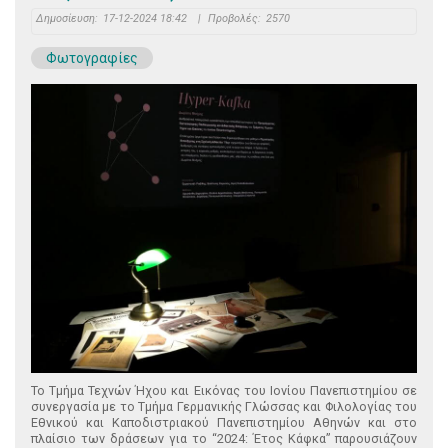
Δημοσίευση:
17-12-2024 18:42
|
Προβολές:
2570
Φωτογραφίες
Το Τμήμα Τεχνών Ήχου και Εικόνας του Ιονίου Πανεπιστημίου σε
συνεργασία με το Τμήμα Γερμανικής Γλώσσας και Φιλολογίας του
Εθνικού και Καποδιστριακού Πανεπιστημίου Αθηνών και στο
πλαίσιο των δράσεων για το “2024: Έτος Κάφκα” παρουσιάζουν