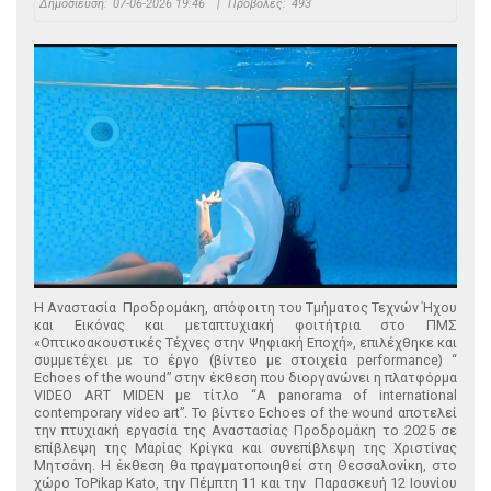
Δημοσίευση:
07-06-2026 19:46
|
Προβολές:
493
Η Αναστασία Προδρομάκη, απόφοιτη του Τμήματος Τεχνών Ήχου
και Εικόνας και μεταπτυχιακή φοιτήτρια στο ΠΜΣ
«Οπτικοακουστικές Τέχνες στην Ψηφιακή Εποχή», επιλέχθηκε και
συμμετέχει με το έργο (βίντεο με στοιχεία performance) “
Echoes of the wound” στην έκθεση που διοργανώνει η πλατφόρμα
VIDEO ART MIDEN με τίτλο “A panorama of international
contemporary video art”. Το βίντεο Echoes of the wound αποτελεί
την πτυχιακή εργασία της Αναστασίας Προδρομάκη το 2025 σε
επίβλεψη της Μαρίας Κρίγκα και συνεπίβλεψη της Χριστίνας
Μητσάνη. Η έκθεση θα πραγματοποιηθεί στη Θεσσαλονίκη, στο
χώρο ToPikap Kato, την Πέμπτη 11 και την Παρασκευή 12 Ιουνίου