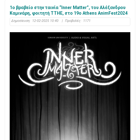
1ο βραβείο στην ταινία “Inner Matter”, του Αλέξανδρου
Καμινάρη, φοιτητή ΤΤΗΕ, στο 19ο Αthens AnimFest2024
Δημοσίευση:
12-02-2025 10:40
|
Προβολές:
1171