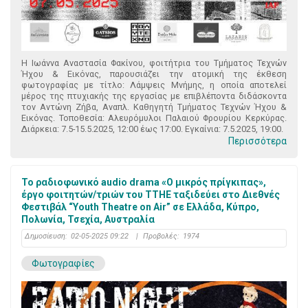
Η Ιωάννα Αναστασία Φακίνου, φοιτήτρια του Τμήματος Τεχνών
Ήχου & Εικόνας, παρουσιάζει την ατομική της έκθεση
φωτογραφίας με τίτλο: Λάμψεις Μνήμης, η οποία αποτελεί
μέρος της πτυχιακής της εργασίας με επιβλέποντα διδάσκοντα
τον Αντώνη Ζήβα, Αναπλ. Καθηγητή Τμήματος Τεχνών Ήχου &
Εικόνας. Τοποθεσία: Αλευρόμυλοι Παλαιού Φρουρίου Κερκύρας.
Διάρκεια: 7.5-15.5.2025, 12:00 έως 17:00. Εγκαίνια: 7.5.2025, 19:00.
Περισσότερα
Το ραδιοφωνικό audio drama «Ο μικρός πρίγκιπας»,
έργο φοιτητών/τριών του TTHE ταξιδεύει στο Διεθνές
Φεστιβάλ “Youth Theatre on Air” σε Ελλάδα, Κύπρο,
Πολωνία, Τσεχία, Αυστραλία
Δημοσίευση:
02-05-2025 09:22
|
Προβολές:
1974
Φωτογραφίες