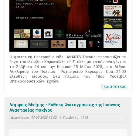
Η φοιτητική θεατρική ομάδα- AVARTS Theatre- παρουσιάζει το
έργο του Ιάκωβου Καμπανέλλη «Η Στέλλα με τα κόκκινα γάντια»
το Σάββατο 24 και την Κυριακή 25 Μαΐου 2025, στο Αίθριο
Ασκληπιός του Παλαιού Ψυχιατρείου Κέρκυρας. Ώρα: 21:00.
Ελεύθερη είσοδος. Στα πλαίσια του 18ου Φεστιβάλ
Οπτικοακουστικών Τεχνών.
Περισσότερα
Λάμψεις Μνήμης - Έκθεση Φωτογραφίας της Ιωάννας
Αναστασίας Φακίνου
Δημοσίευση:
07-05-2025 15:02
|
Προβολές:
1148