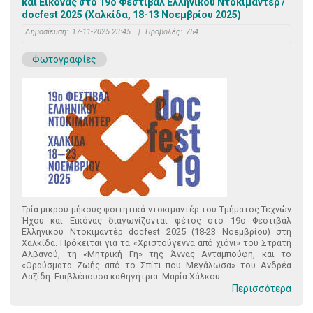
και Εικόνας στο 19ο Φεστιβάλ Ελληνικού Ντοκιμαντέρ /
docfest 2025 (Χαλκίδα, 18-13 Νοεμβρίου 2025)
Δημοσίευση:
17-11-2025 23:45
|
Προβολές:
754
Φωτογραφίες
Τρία μικρού μήκους φοιτητικά ντοκιμαντέρ του Τμήματος Τεχνών
Ήχου και Εικόνας διαγωνίζονται φέτος στο 19ο Φεστιβάλ
Ελληνικού Ντοκιμαντέρ docfest 2025 (18-23 Νοεμβρίου) στη
Χαλκίδα. Πρόκειται για τα «Χριστούγεννα από χιόνι» του Στρατή
Αλβανού, τη «Μητρική Γη» της Άννας Ανταμπούφη, και το
«Θραύσματα Ζωής από το Σπίτι που Μεγάλωσα» του Ανδρέα
Λαζίδη. Επιβλέπουσα καθηγήτρια: Μαρία Χάλκου.
Περισσότερα