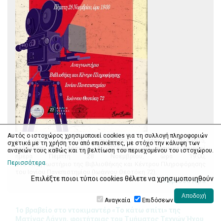
Αυτός ο ιστοχώρος χρησιμοποιεί cookies για τη συλλογή πληροφοριών
Η 2η για το ακαδημαϊκό έτος 2024-2025,
σχετικά με τη χρήση του από επισκέπτες, με στόχο την κάλυψη των
εκδήλωση της Λέσχης «ΛογΩΤέχνης», θα πραγματοποιηθεί
αναγκών τους καθώς και τη βελτίωση του περιεχομένου του ιστοχώρου.
ημέρα Πέμπτη 28 Νοεμβρίου, ώρα 19:00,
Περισσότερα
στο Αναγνωστήριο της Βιβλιοθήκης και Κέντρου Πληροφόρησης
του Ιονίου Πανεπιστημίου (Ιωάννου Θεοτόκη 72).
Επιλέξτε ποιοι τύποι cookies θέλετε να χρησιμοποιηθούν
Περισσότερα
Αναγκαία
Επιδόσεων
1ο βραβείο στο ντοκιμαντέρ «Το κάτω σπίτι» της
Ματίνας Λάγγη, φοιτήτριας του Τμήματος Τεχνών Ήχου