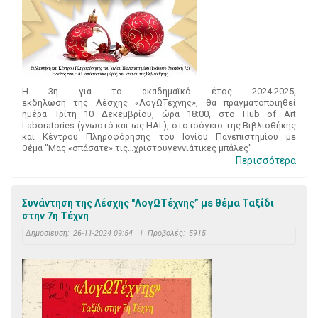
Η 3η για το ακαδημαϊκό έτος 2024-2025,
εκδήλωση της Λέσχης «ΛογΩΤέχνης», θα πραγματοποιηθεί
ημέρα Τρίτη 10 Δεκεμβρίου, ώρα 18:00, στο Hub of Art
Laboratories (γνωστό και ως HAL), στο ισόγειο της Βιβλιοθήκης
και Κέντρου Πληροφόρησης του Ιονίου Πανεπιστημίου με
θέμα "Μας «σπάσατε» τις…χριστουγεννιάτικες μπάλες"
Περισσότερα
Συνάντηση της Λέσχης "ΛογΩΤέχνης” με θέμα Ταξίδι
στην 7η Τέχνη
Δημοσίευση:
26-11-2024 09:54
|
Προβολές:
5915