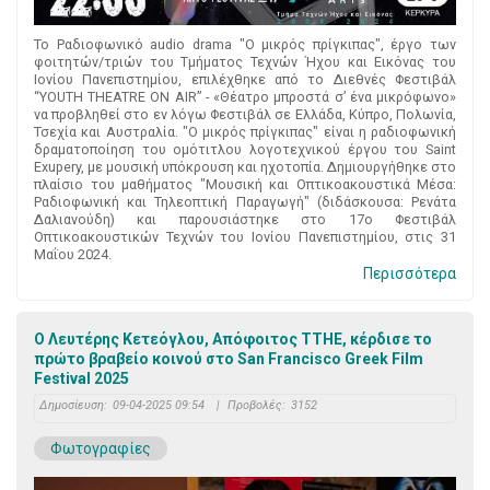
Το Ραδιοφωνικό audio drama "Ο μικρός πρίγκιπας", έργο των
φοιτητών/τριών του Τμήματος Τεχνών Ήχου και Εικόνας του
Ιονίου Πανεπιστημίου, επιλέχθηκε από το Διεθνές Φεστιβάλ
“YOUTH THEATRE ON AIR” - «Θέατρο μπροστά σ’ ένα μικρόφωνο»
να προβληθεί στο εν λόγω Φεστιβάλ σε Ελλάδα, Κύπρο, Πολωνία,
Τσεχία και Αυστραλία. "Ο μικρός πρίγκιπας" είναι η ραδιοφωνική
δραματοποίηση του ομότιτλου λογοτεχνικού έργου του Saint
Exupery, με μουσική υπόκρουση και ηχοτοπία. Δημιουργήθηκε στο
πλαίσιο του μαθήματος "Μουσική και Οπτικοακουστικά Μέσα:
Ραδιοφωνική και Τηλεοπτική Παραγωγή" (διδάσκουσα: Ρενάτα
Δαλιανούδη) και παρουσιάστηκε στο 17ο Φεστιβάλ
Οπτικοακουστικών Τεχνών του Ιονίου Πανεπιστημίου, στις 31
Μαΐου 2024.
Περισσότερα
Ο Λευτέρης Κετεόγλου, Απόφοιτος ΤΤΗΕ, κέρδισε το
πρώτο βραβείο κοινού στο San Francisco Greek Film
Festival 2025
Δημοσίευση:
09-04-2025 09:54
|
Προβολές:
3152
Φωτογραφίες