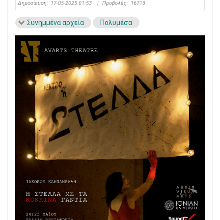
Δημοσίευση:
17-05-2025 01:53
|
Προβολές:
16713
Συνημμένα αρχεία
Πολυμέσα