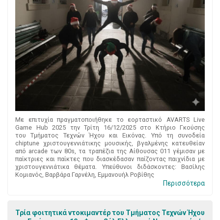
Με επιτυχία πραγματοποιήθηκε το εορταστικό AVARTS Live
Game Hub 2025 την Τρίτη 16/12/2025 στο Κτήριο Γκούσης
του Τμήματος Τεχνών Ήχου και Εικόνας. Υπό τη συνοδεία
chiptune χριστουγεννιάτικης μουσικής, βγαλμένης κατευθείαν
από arcade των 80s, τα τραπέζια της Αίθουσας 011 γέμισαν με
παίκτριες και παίκτες που διασκέδασαν παίζοντας παιχνίδια με
χριστουγεννιάτικα θέματα. Υπεύθυνοι διδάσκοντες: Βασίλης
Κομιανός, Βαρβάρα Γαρνέλη, Εμμανουήλ Ροβίθης
Περισσότερα
Τρία φοιτητικά ντοκιμαντέρ του Τμήματος Τεχνών Ήχου