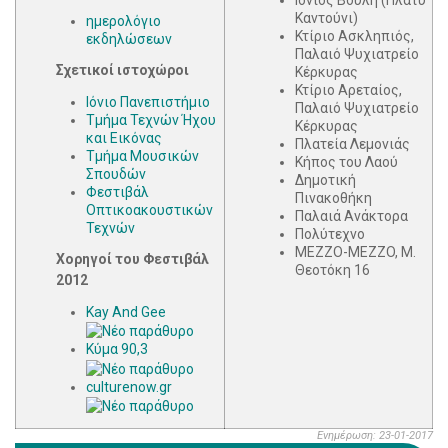
Ιόνιος Βουλή (Πλατύ
Καντούνι)
ημερολόγιο
Κτίριο Ασκληπιός,
εκδηλώσεων
Παλαιό Ψυχιατρείο
Σχετικοί ιστοχώροι
Κέρκυρας
Κτίριο Αρεταίος,
Ιόνιο Πανεπιστήμιο
Παλαιό Ψυχιατρείο
Τμήμα Τεχνών Ήχου
Κέρκυρας
και Εικόνας
Πλατεία Λεμονιάς
Τμήμα Μουσικών
Κήπος του Λαού
Σπουδών
Δημοτική
Φεστιβάλ
Πινακοθήκη
Οπτικοακουστικών
Παλαιά Ανάκτορα
Τεχνών
Πολύτεχνο
MEZZO-MEZZO, Μ.
Χορηγοί του Φεστιβάλ
Θεοτόκη 16
2012
Kay And Gee
Κύμα 90,3
culturenow.gr
Ενημέρωση: 23-01-2017