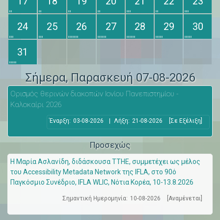
17
18
19
20
21
22
23
24
25
26
27
28
29
30
31
Σήμερα
, Παρασκευή 07-08-2026
Ορισμός θερινών διακοπών Ιονίου Πανεπιστημίου -
Καλοκαίρι 2026
Έναρξη:
03-08-2026
|
Λήξη:
21-08-2026
[Σε Εξέλιξη]
Προσεχώς
Η Μαρία Ασλανίδη, διδάσκουσα ΤΤΗΕ, συμμετέχει ως μέλος
του Accessibility Metadata Network της IFLA, στο 90ό
Παγκόσμιο Συνέδριο, IFLA WLIC, Νότια Κορέα, 10-13.8.2026
Σημαντική Ημερομηνία:
10-08-2026
[Αναμένεται]