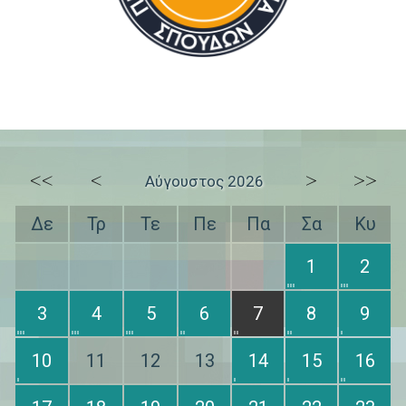
<<
<
>
>>
Αύγουστος 2026
Δε
Τρ
Τε
Πε
Πα
Σα
Κυ
1
2
3
4
5
6
7
8
9
10
11
12
13
14
15
16