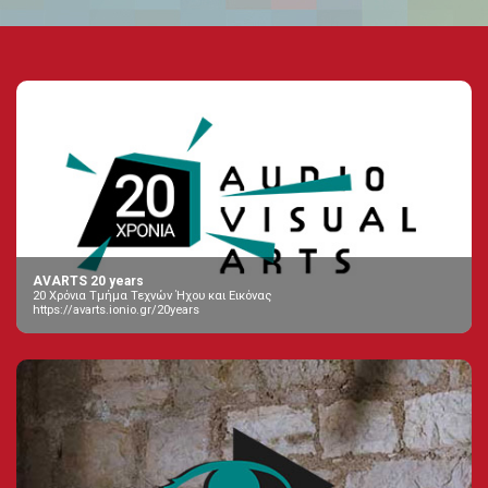
AVARTS 20 years
20 Χρόνια Τμήμα Τεχνών Ήχου και Εικόνας
https://avarts.ionio.gr/20years