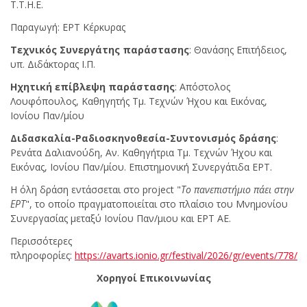
Τ.Τ.Η.Ε.
Παραγωγή: ΕΡΤ Κέρκυρας
Τεχνικός Συνεργάτης παράστασης
: Θανάσης Επιτήδειος,
υπ. Διδάκτορας Ι.Π.
H
χητική επίβλεψη παράστασης
: Απόστολος
Λουφόπουλος, Καθηγητής Τμ. Τεχνών Ήχου και Εικόνας,
Ιονίου Παν/μίου
Διδασκαλία
-
Ραδιοσκηνοθεσία
-
Συντονισμός
δράσης
:
Ρενάτα Δαλιανούδη, Αν. Καθηγήτρια Τμ. Τεχνών Ήχου και
Εικόνας, Ιονίου Παν/μίου. Επιστημονική Συνεργάτιδα ΕΡΤ.
Η όλη δράση εντάσσεται στο project "
Το πανεπιστήμιο πάει στην
ΕΡΤ
", το οποίο πραγματοποιείται στο πλαίσιο του Μνημονίου
Συνεργασίας μεταξύ Ιονίου Παν/μιου και ΕΡΤ ΑΕ.
Περισσότερες
πληροφορίες:
https://avarts.ionio.gr/festival/2026/gr/events/778/
Χορηγοί Επικοινωνίας