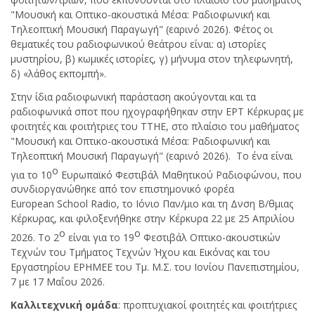
"Μουσική και Οπτικο-ακουστικά Μέσα: Ραδιοφωνική και
Τηλεοπτική Μουσική Παραγωγή" (εαρινό 2026). Φέτος οι
θεματικές του ραδιοφωνικού θεάτρου είναι: α) ιστορίες
μυστηρίου, β) κωμικές ιστορίες, γ) μήνυμα στον τηλεφωνητή,
δ) «λάθος εκπομπή».
Στην ίδια ραδιοφωνική παράσταση ακούγονται και τα
ραδιοφωνικά σποτ που ηχογραφήθηκαν στην ΕΡΤ Κέρκυρας με
φοιτητές και φοιτήτριες του ΤΤΗΕ, στο πλαίσιο του μαθήματος
"Μουσική και Οπτικο-ακουστικά Μέσα: Ραδιοφωνική και
Τηλεοπτική Μουσική Παραγωγή" (εαρινό 2026). Το ένα είναι
ο
για το 10
Ευρωπαϊκό Φεστιβάλ Μαθητικού Ραδιοφώνου, που
συνδιοργανώθηκε από τον επιστημονικό φορέα
European School Radio, το Ιόνιο Παν/μιο και τη Δνση Β/θμιας
Κέρκυρας, και φιλοξενήθηκε στην Κέρκυρα 22 με 25 Απριλίου
ο
ο
2026. Το 2
είναι για το 19
Φεστιβάλ Οπτικο-ακουστικών
Τεχνών του Τμήματος Τεχνών Ήχου και Εικόνας και του
Εργαστηρίου ΕΡΗΜΕΕ του Τμ. Μ.Σ. του Ιονίου Πανεπιστημίου,
7 με 17 Μαΐου 2026.
Καλλιτεχνική ομάδα
: προπτυχιακοί φοιτητές και φοιτήτριες