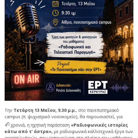
Την
Τετάρτη
13
Μαΐου
, 9.30
μ
.
μ
.
, στο πανεπιστημιακό
campus (π. ψυχιατρικό νοσοκομείο), θα παρουσιαστεί, για
η
4
χρονιά, η ηχητική παράσταση
«Ραδιοφωνικές ιστορίες
κάτω από τ’ άστρα»
,
με ραδιοφωνικά καλλιτεχνικά έργα των
φοιτητών/τριών, που εκπονούνται στο πλαίσιο του μαθήματος