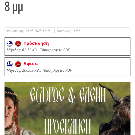
8 μμ
Δημοσίευση:
14-05-2025 11:43
|
Προβολές:
4435
Πρόσκληση
Mέγεθος: 62.12 KB :: Τύπος: Αρχείο PDF
Αφίσα
Mέγεθος: 200.09 KB :: Τύπος: Αρχείο PDF