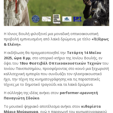
Η Ιόνιος Βουλή φιλοξενεί μια μοναδική οπτικοακουστική
προβολή εμπνευσμένη από λαϊκά δρώμενα, με τίτλο
«Έ(δ)ρως
& Ελένη»
.
Η εκδήλωση θα πραγματοποιηθεί την
Τετάρτη 14 Μαΐου
2025, ώρα 8 μμ
, στο ιστορικό κτήριο της Ιονίου Βουλής, εν
όψει του
18ου Φεστιβάλ Οπτικοακουστικών Τεχνών
του
Ιονίου Πανεπιστημίου, προσφέροντας στο κοινό μια ξεχωριστή
καλλιτεχνική εμπειρία που συνδυάζει τον ηλεκτρακουστικό
ήχο, την τέχνη της κινηματογράφησης και τις παραστατικές
τέχνες με το δημοτικό τραγούδι και τα λαϊκά δρώμενα.
Η σύλληψη της ιδέας ανήκει στον
performer-ερευνητή
Παναγιώτη Σδούκο
.
Το μουσικό ψηφιακό αποτέλεσμα ανήκει στον
κιθαρίστα
Μάριο Μούρμουρα
, ενώ η παραγωγή του κινηματογραφικού