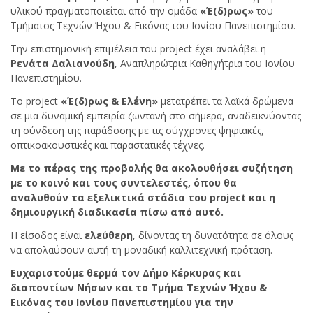
υλικού πραγματοποιείται από την ομάδα
«Έ(δ)ρως»
του
Τμήματος Τεχνών Ήχου & Εικόνας του Ιονίου Πανεπιστημίου.
Την επιστημονική επιμέλεια του project έχει αναλάβει η
Ρενάτα Δαλιανούδη
, Αναπληρώτρια Καθηγήτρια του Ιονίου
Πανεπιστημίου.
Το project
«Έ(δ)ρως & Ελένη»
μετατρέπει τα λαϊκά δρώμενα
σε μια δυναμική εμπειρία ζωντανή στο σήμερα, αναδεικνύοντας
τη σύνδεση της παράδοσης με τις σύγχρονες ψηφιακές,
οπτικοακουστικές και παραστατικές τέχνες.
Με το πέρας της προβολής θα ακολουθήσει συζήτηση
με το κοινό και τους συντελεστές, όπου θα
αναλυθούν
τα εξελικτικά στάδια του project και η
δημιουργική διαδικασία πίσω από αυτό.
Η είσοδος είναι
ελεύθερη
, δίνοντας τη δυνατότητα σε όλους
να απολαύσουν αυτή τη μοναδική καλλιτεχνική πρόταση.
Ευχαριστούμε θερμά τον Δήμο Κέρκυρας
και
διαποντίων Νήσων
κ
αι
το Τμήμα Τεχνών Ήχου &
Εικόνας του Ιονίου Πανεπιστημίου για την