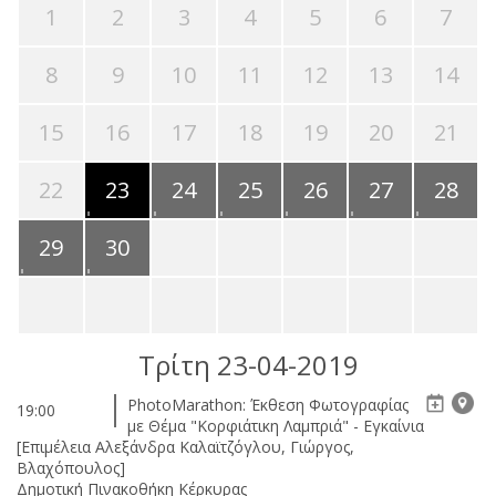
1
2
3
4
5
6
7
8
9
10
11
12
13
14
15
16
17
18
19
20
21
22
23
24
25
26
27
28
29
30
Τρίτη 23-04-2019
PhotoMarathon: Έκθεση Φωτογραφίας
19:00
με Θέμα "Κορφιάτικη Λαμπριά" - Εγκαίνια
[Επιμέλεια Αλεξάνδρα Καλαϊτζόγλου, Γιώργος,
Βλαχόπουλος]
Δημοτική Πινακοθήκη Κέρκυρας