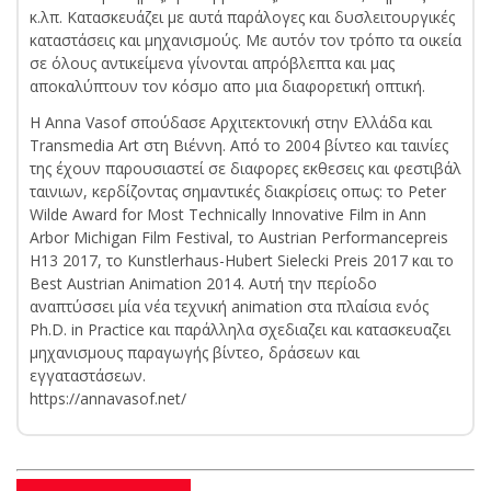
κ.λπ. Kατασκευάζει με αυτά παράλογες και δυσλειτουργικές
καταστάσεις και μηχανισμούς. Με αυτόν τον τρόπο τα οικεία
σε όλους αντικείμενα γίνονται απρόβλεπτα και μας
αποκαλύπτουν τον κόσμο απο μια διαφορετική οπτική.
Η Anna Vasof σπούδασε Aρχιτεκτονική στην Ελλάδα και
Transmedia Art στη Βιέννη. Από το 2004 βίντεο και ταινίες
της έχουν παρουσιαστεί σε διαφορες εκθεσεις και φεστιβάλ
ταινιων, κερδίζοντας σημαντικές διακρίσεις oπως: το Peter
Wilde Award for Most Technically Innovative Film in Ann
Arbor Michigan Film Festival, το Austrian Performancepreis
H13 2017, το Kunstlerhaus-Hubert Sielecki Preis 2017 και το
Best Austrian Animation 2014. Αυτή την περίοδο
αναπτύσσει μία νέα τεχνική animation στα πλαίσια ενός
Ph.D. in Practice και παράλληλα σχεδιαζει και κατασκευαζει
μηχανισμους παραγωγής βίντεο, δράσεων και
εγγαταστάσεων.
https://annavasof.net/