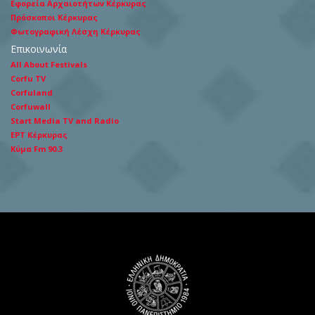
Εφορεία Αρχαιοτήτων Κέρκυρας
Πρόσκοποι Κέρκυρας
Φωτογραφική Λέσχη Κέρκυρας
Επικοινωνία
All About Festivals
Corfu TV
Corfuland
Corfuwall
Start Media TV and Radio
ΕΡΤ Κέρκυρας
Κύμα Fm 90.3