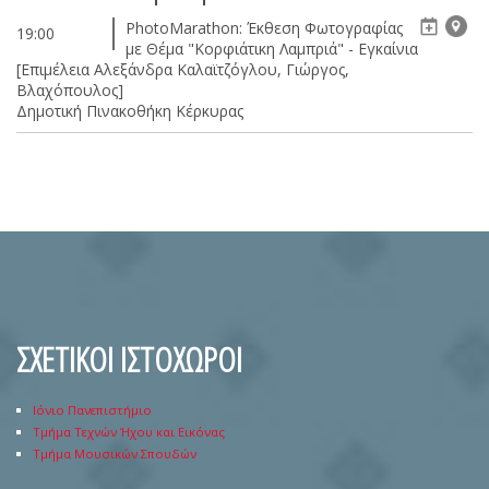
PhotoMarathon: Έκθεση Φωτογραφίας
19:00
με Θέμα "Κορφιάτικη Λαμπριά" - Εγκαίνια
[Επιμέλεια Αλεξάνδρα Καλαϊτζόγλου, Γιώργος,
Βλαχόπουλος]
Δημοτική Πινακοθήκη Κέρκυρας
ΣΧΕΤΙΚΟΙ ΙΣΤΟΧΩΡΟΙ
Ιόνιο Πανεπιστήμιο
Τμήμα Τεχνών Ήχου και Εικόνας
Τμήμα Μουσικών Σπουδών