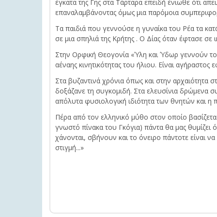
έγκατα της Γης στα Τάρταρα επειδή ένιωθε ότι απ
επαναλαμβάνοντας όμως μια παρόμοια συμπεριφο
Τα παιδιά που γεννούσε η γυναίκα του Ρέα τα κατ
σε μια σπηλιά της Κρήτης . Ο Δίας όταν έφτασε σε 
Στην Ορφική Θεογονία «Ύλη και Ύδωρ γεννούν τον 
αέναης κινητικότητας του ήλιου. Είναι αγήραστος ε
Στα βυζαντινά χρόνια όπως και στην αρχαιότητα σ
δοξάζανε τη συγκομιδή. Στα ελευσίνια δρώμενα συν
απόλυτα φυσιολογική ιδιότητα των θνητών και η π
Πέρα από τον ελληνικό μύθο στον οποίο βασίζεται
γνωστό πίνακα του Γκόγια) πάντα θα μας θυμίζει ό
χάνονται, σβήνουν και το όνειρο πάντοτε είναι ν
στιγμή...»