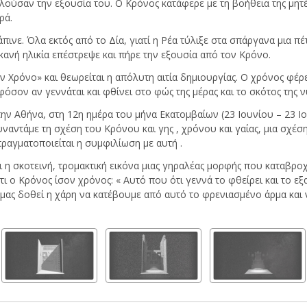
ειλούσαν την εξουσία του. Ο Κρόνος κατάφερε με τη βοήθεια της μητ
ρά.
άπινε. Όλα εκτός από το Δία, γιατί η Ρέα τύλιξε στα σπάργανα μια 
ικανή ηλικία επέστρεψε και πήρε την εξουσία από τον Κρόνο.
Χρόνο» και θεωρείται η απόλυτη αιτία δημιουργίας. Ο χρόνος φέρε
φόσον αν γεννάται και φθίνει στο φώς της μέρας και το σκότος της ν
την Αθήνα, στη 12η ημέρα του μήνα Εκατομβαίων (23 Ιουνίου – 23 Ι
αντάμε τη σχέση του Κρόνου και γης , χρόνου και γαίας, μια σχέση
ραγματοποιείται η συμφιλίωση με αυτή .
 η σκοτεινή, τρομακτική εικόνα μιας γηραλέας μορφής που καταβροχ
τι ο Κρόνος ίσον χρόνος: « Αυτό που ότι γεννά το φθείρει και το εξ
α μας δοθεί η χάρη να κατέβουμε από αυτό το φρενιασμένο άρμα και 