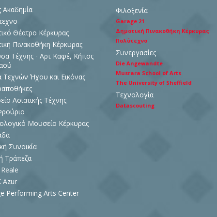
ς Ακαδημία
Φιλοξενία
τεχνο
Garage 21
Δημοτική Πινακοθήκη Κέρκυρας
ικό Θέατρο Κέρκυρας
Πολύτεχνο
ική Πινακοθήκη Κέρκυρας
Συνεργασίες
σα Τέχνης - Αρτ Καφέ, Κήπος
Die Angewandte
Λαού
Musrara School of Arts
 Τεχνών Ήχου και Εικόνας
The University of Sheffield
ραποθήκες
Τεχνολογία
ίο Ασιατικής Τέχνης
Datascouting
Φρούριο
ολογικό Μουσείο Κέρκυρας
άδα
κή Συνοικία
ή Τράπεζα
 Reale
 Azur
e Performing Arts Center