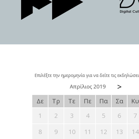
Επιλέξτε την ημερομηνία για να δείτε τις εκδηλώσει
>
Απρίλιος 2019
Δε
Τρ
Τε
Πε
Πα
Σα
Κυ
1
2
3
4
5
6
7
8
9
10
11
12
13
14