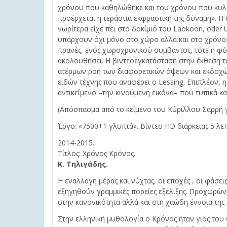
χρόνου που καθηλώθηκε και του χρόνου που κυλά.
προέρχεται η τεράστια εκφραστική της δύναμη». Η 
νωρίτερα είχε πει στο δοκίμιό του Laokoon, oder 
υπάρχουν όχι μόνο στο χώρο αλλά και στο χρόνο».
πρανές, ενός χωροχρονικού συμβάντος, τότε η φόρ
ακολουθήσει. Η βιντεοεγκατάσταση στην έκθεση το
ατέρμων ροή των διαφορετικών όψεων και εκδοχώ
ειδών τέχνης που αναφέρει ο Lessing. Επιπλέον, 
αντικείμενο –την κινούμενη εικόνα– που τυπικά και
(Απόσπασμα από το κείμενο του Κύριλλου Σαρρή γι
Έργο: «7500+1 γλυπτά». Βίντεο HD διάρκειας 5 λε
2014-2015.
Τίτλος: Χρόνος Κρόνος.
Κ. Τηλιγάδης.
Η εναλλαγή μέρας και νύχτας, οι εποχές , οι φάσε
εξηγηθούν γραμμικές πορείες εξέλιξης. Προχωρών
στην κανονικότητα αλλά και στη χαώδη έννοια της 
Στην ελληνική μυθολογία ο Κρόνος ήταν γιος του 