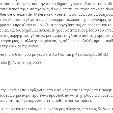
 Από αυτή την ένταση την οποία δημιουργούν οι δύο αυτές αντιθετ
τοποθέτησή της αυτή την οδηγεί να διαπιστώσει πόσο επίκαιρη είναι
Über die Grenzen der Malerei und Poesie, προσπαθώντας να διαχωρίσ
 Αν λοιπόν τα γλυπτά είναι η αποκρυστάλλωση της πιο γόνιμης στι
μα που προκύπτει συνοψίζει τι προηγήθηκε της γένεσής της και τα
νίζει και ταυτοχρόνως αναιρεί τη χρονικότητα ενός μέσου του οπο
ν της μορφής του γλυπτού μεταφέρει το γλυπτό από το χώρο στο 
η χρήση μιας μεταλλικής επιφάνειας ως οθόνης προβολής προσεταιρί
 τεχνικά δεν της ανήκει.
α την έκθεση μου με γενικό τίτλο Γλυπτική, Φεβρουάριος 2012.)
πτών βρόχος (loop). 2009–11.
ις της Σελήνης που ορίζονται από κυκλικές φάσεις υπήρξε το θεωρη
τας ένα βήμα παραπέρα έγινε προσπάθεια να εξηγηθούν φαινόμενα μ
αιωνιότητας δημιουργώντας έτσι μύθους και «ιστορίες».
Ουρανού και της Γαίας και ο μικρότερος αδερφός από τους δώδεκα Τι