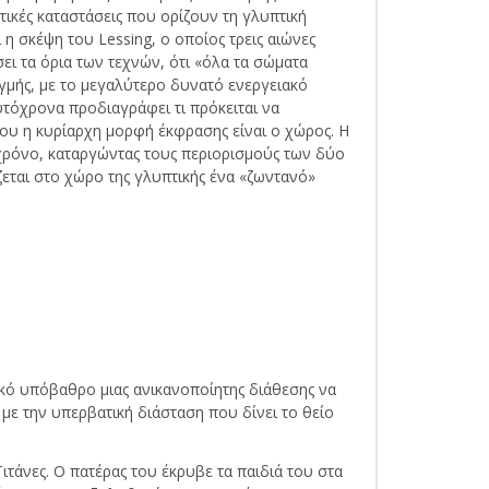
ικές καταστάσεις που ορίζουν τη γλυπτική
 η σκέψη του Lessing, ο οποίος τρεις αιώνες
ει τα όρια των τεχνών, ότι «όλα τα σώματα
γμής, με το μεγαλύτερο δυνατό ενεργειακό
υτόχρονα προδιαγράφει τι πρόκειται να
ίου η κυρίαρχη μορφή έκφρασης είναι ο χώρος. Η
χρόνο, καταργώντας τους περιορισμούς των δύο
ζεται στο χώρο της γλυπτικής ένα «ζωντανό»
τικό υπόβαθρο μιας ανικανοποίητης διάθεσης να
ε την υπερβατική διάσταση που δίνει το θείο
τάνες. Ο πατέρας του έκρυβε τα παιδιά του στα