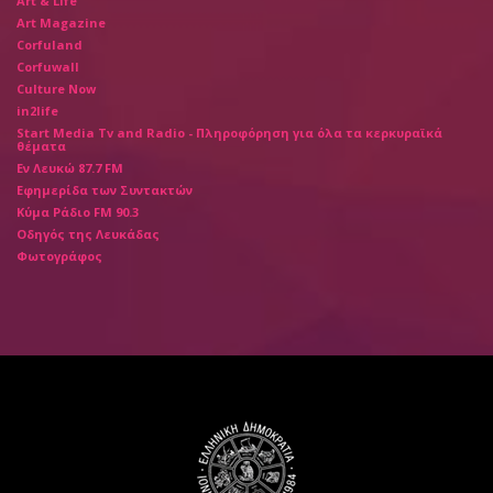
Art & Life
Art Magazine
Corfuland
Corfuwall
Culture Now
in2life
Start Media Tv and Radio - Πληροφόρηση για όλα τα κερκυραϊκά
θέματα
Εν Λευκώ 87.7 FM
Εφημερίδα των Συντακτών
Κύμα Ράδιο FM 90.3
Οδηγός της Λευκάδας
Φωτογράφος