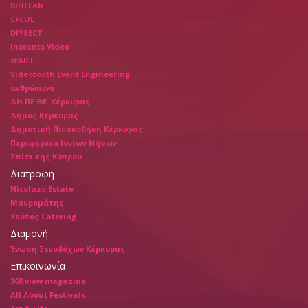
BiHELab
CFCUL
DIYSECT
Instants Video
stART
Videotooth Event Engineering
ανθρώπινο
ΔΗ.ΠΕ.ΘΕ. Κέρκυρας
Δήμος Κέρκυρας
Δημοτική Πινακοθήκη Κέρκυρας
Περιφέρεια Ιονίων Νήσων
Σπίτι της Κύπρου
Διατροφή
Nicoluzo Estate
Μαυρομάτης
Χούτος Catering
Διαμονή
Ένωση Ξενοδόχων Κέρκυρας
Επικοινωνία
360 view magazine
All About Festivals