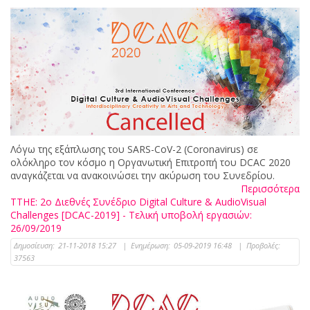
Λόγω της εξάπλωσης του SARS-CoV-2 (Coronavirus) σε
ολόκληρο τον κόσμο η Οργανωτική Επιτροπή του DCAC 2020
αναγκάζεται να ανακοινώσει την ακύρωση του Συνεδρίου.
Περισσότερα
ΤΤΗΕ: 2ο Διεθνές Συνέδριο Digital Culture & AudioVisual
Challenges [DCAC-2019] - Τελική υποβολή εργασιών:
26/09/2019
Δημοσίευση:
21-11-2018 15:27
|
Ενημέρωση:
05-09-2019 16:48
|
Προβολές:
37563