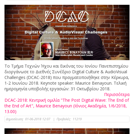
Το Τμήμα Τεχνών Ήχου και Εικόνας του Ιονίου Πανεπιστημίου
διοργάνωσε το Διεθνές Συνέδριο Digital Culture & AudioVisual
Challenges (DCAC-2018) που πραγματοποιήθηκε στην Κέρκυρα,
1-2 Ιουνίου 2018. Keynote speaker: Maurice Benayoun. Τελική
ημερομηνία υποβολής εργασιών: 31 Οκτωβρίου 2018.
Περισσότερα
DCAC-2018: Κεντρική ομιλία "The Post Digital Wave: The End of
the End of Art", Maurice Benayoun (Ιόνιος Ακαδημία, 1/6/2018,
13.00)
Δημοσίευση:
01-06-2018 12:07
|
Προβολές:
11219