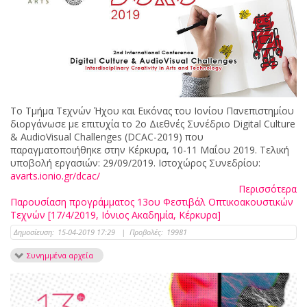
Το Τμήμα Τεχνών Ήχου και Εικόνας του Ιονίου Πανεπιστημίου
διοργάνωσε με επιτυχία το 2ο Διεθνές Συνέδριο Digital Culture
& AudioVisual Challenges (DCAC-2019) που
παραγματοποιήθηκε στην Κέρκυρα, 10-11 Μαΐου 2019. Τελική
υποβολή εργασιών: 29/09/2019. Ιστοχώρος Συνεδρίου:
avarts.ionio.gr/dcac/
Περισσότερα
Παρουσίαση προγράμματος 13ου Φεστιβάλ Οπτικοακουστικών
Τεχνών [17/4/2019, Ιόνιος Ακαδημία, Κέρκυρα]
Δημοσίευση:
15-04-2019 17:29
|
Προβολές:
19981
Συνημμένα αρχεία