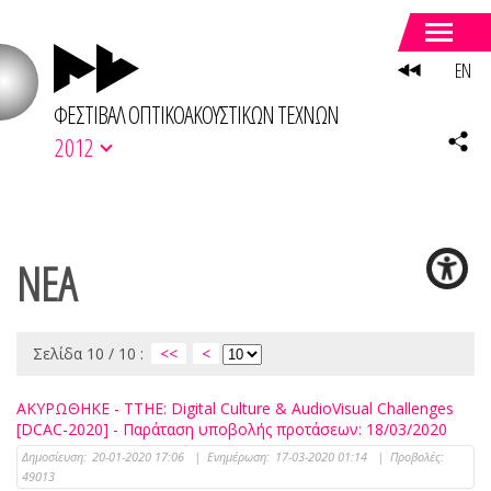
EN
ΦΕΣΤΙΒΑΛ ΟΠΤΙΚΟΑΚΟΥΣΤΙΚΩΝ ΤΕΧΝΩΝ
2012
ΝΕΑ
Σελίδα 10 / 10 :
<<
<
ΑΚΥΡΩΘΗΚΕ - ΤΤΗΕ: Digital Culture & AudioVisual Challenges
[DCAC-2020] - Παράταση υποβολής προτάσεων: 18/03/2020
Δημοσίευση:
20-01-2020 17:06
|
Ενημέρωση:
17-03-2020 01:14
|
Προβολές:
49013