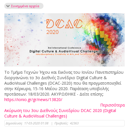
Συνημμένα αρχεία
Το Τμήμα Τεχνών Ήχου και Εικόνας του Ιονίου Πανεπιστημίου
διοργανώνει το 3ο Διεθνές Συνέδριο Digital Culture &
AudioVisual Challenges (DCAC-2020) που θα πραγματοποιηθεί
στην Κέρκυρα, 15-16 Μαΐου 2020. Παράταση υποβολής
προτάσεων: 18/03/2020. ΑΚΥΡΩΘΗΚΕ - Δείτε επίσης:
https://ionio.gr/gr/news/13820/
Περισσότερα
Ακύρωση του 3ου Διεθνούς Συνεδρίου DCAC 2020 (Digital
Culture & AudioVisual Challenges)
Δημοσίευση:
17-03-2020 01:08
|
Προβολές:
42363