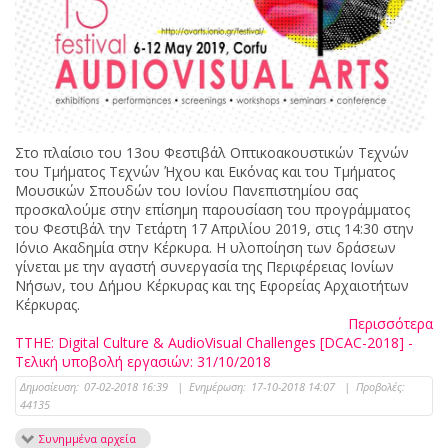
Στο πλαίσιο του 13ου Φεστιβάλ Οπτικοακουστικών Τεχνών
του Τμήματος Τεχνών Ήχου και Εικόνας και του Τμήματος
Μουσικών Σπουδών του Ιονίου Πανεπιστημίου σας
προσκαλούμε στην επίσημη παρουσίαση του προγράμματος
του Φεστιβάλ την Τετάρτη 17 Απριλίου 2019, στις 14:30 στην
Ιόνιο Ακαδημία στην Κέρκυρα. Η υλοποίηση των δράσεων
γίνεται με την αγαστή συνεργασία της Περιφέρειας Ιονίων
Νήσων, του Δήμου Κέρκυρας και της Εφορείας Αρχαιοτήτων
Κέρκυρας.
Περισσότερα
ΤΤΗΕ: Digital Culture & AudioVisual Challenges [DCAC-2018] -
Τελική υποβολή εργασιών: 31/10/2018
Δημοσίευση:
07-02-2018 16:39
|
Ενημέρωση:
17-10-2018 14:07
|
Προβολές:
44135
Συνημμένα αρχεία