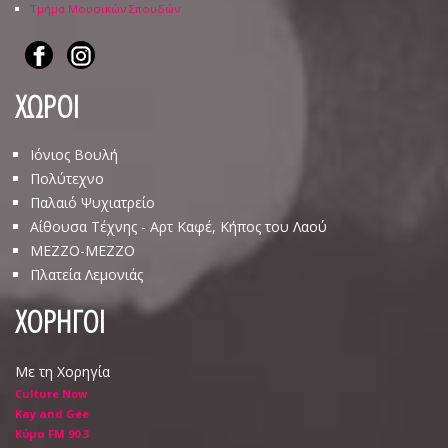
Τμήμα Μουσικών Σπουδών
ΧΩΡΟΙ
Ιόνιος Βουλή
Πολύτεχνο
Παλαιό Ψυχιατρείο
Αίθουσα Τέχνης - Αρτ Καφέ, Κήπος του Λαού
ΜΕΖΖΟ-ΜΕΖΖΟ
Πλατεία Λεμονιάς
ΧΟΡΗΓΟΙ
Με τη Χορηγία
Culture Now
Kay and Gee
Κύμα FM 90.3