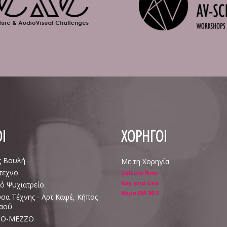
Ι
ΧΟΡΗΓΟΙ
ς Βουλή
Με τη Χορηγία
τεχνο
Culture Now
Kay and Gee
ό Ψυχιατρείο
Κύμα FM 90.3
σα Τέχνης - Αρτ Καφέ, Κήπος
Λαού
Ο-ΜΕΖΖΟ