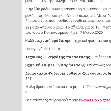
μήνυμα στον τηλεφωνητή, δ) «λάθος εκπομπή».
Στην ίδια ραδιοφωνική παράσταση ακούγονται και τ
μαθήματος "Μουσική και Οπτικο-ακουστικά Μέσα: Ρα
Ραδιοφώνου, που συνδιοργανώθηκε από τον επιστημο
ο
ο
22 με 25 Απριλίου 2026. Το 2
είναι για το 19
Φεστι
του Ιονίου Πανεπιστημίου, 7 με 17 Μαΐου 2026.
Καλλιτεχνική ομάδα
: προπτυχιακοί φοιτητές και φ
Παραγωγή: ΕΡΤ Κέρκυρας
Τεχνικός Συνεργάτης παράστασης
: Θανάσης Επ
H
χητική επίβλεψη παράστασης
: Απόστολος Λο
Διδασκαλία
-
Ραδιοσκηνοθεσία
-
Συντονισμός
δ
ΕΡΤ.
Η όλη δράση εντάσσεται στο project "
Το πανεπιστήμι
ΑΕ.
Περισσότερες πληροφορίες:
https://avarts.ionio.gr/f