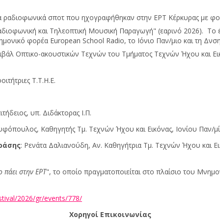
α ραδιοφωνικά σποτ που ηχογραφήθηκαν στην ΕΡΤ Κέρκυρας με φοιτ
διοφωνική και Τηλεοπτική Μουσική Παραγωγή" (εαρινό 2026). Το έν
νικό φορέα European School Radio, το Ιόνιο Παν/μιο και τη Δνση
βάλ Οπτικο-ακουστικών Τεχνών του Τμήματος Τεχνών Ήχου και Εικ
οιτήτριες Τ.Τ.Η.Ε.
ιτήδειος, υπ. Διδάκτορας Ι.Π.
υφόπουλος, Καθηγητής Τμ. Τεχνών Ήχου και Εικόνας, Ιονίου Παν/μ
ράσης
: Ρενάτα Δαλιανούδη, Αν. Καθηγήτρια Τμ. Τεχνών Ήχου και Ει
ο πάει στην ΕΡΤ
", το οποίο πραγματοποιείται στο πλαίσιο του Μνημο
estival/2026/gr/events/778/
Χορηγοί Επικοινωνίας