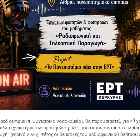
η
ιακό campus (π. ψυχιατρικό νοσοκομείο), θα παρουσιαστεί, για 4
χρ
αλλιτεχνικά έργα των φοιτητών/τριών, που εκπονούνται στο πλαίσι
 (εαρινό 2026). Φέτος οι θεματικές του ραδιοφωνικού θεάτρου είνα