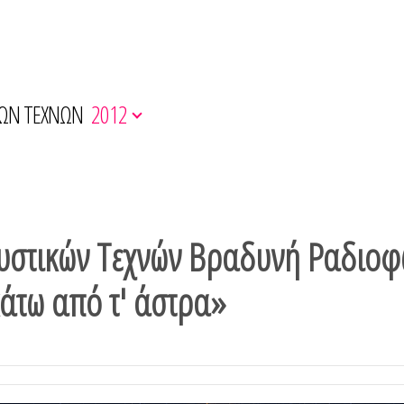
ΚΩΝ ΤΕΧΝΩΝ
2012
υστικών Τεχνών Bραδυνή Ραδιο
κάτω από τ' άστρα»