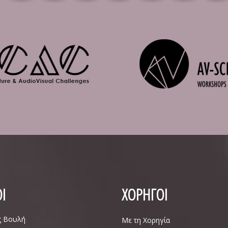
Ι
ΧΟΡΗΓΟΙ
ς Βουλή
Με τη Χορηγία