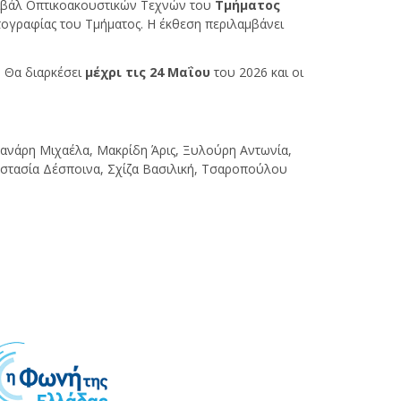
τιβάλ Οπτικοακουστικών Τεχνών του
Τ
µήµατος
τογραφίας του Τµήµατος. Η έκθεση περιλαμβάνει
. Θα διαρκέσει
µέχρι τις
24
Μαΐου
του 2026 και οι
ανάρη Μιχαέλα, Μακρίδη Άρις, Ξυλούρη Αντωνία,
αστασία Δέσποινα, Σχίζα Βασιλική, Τσαροπούλου