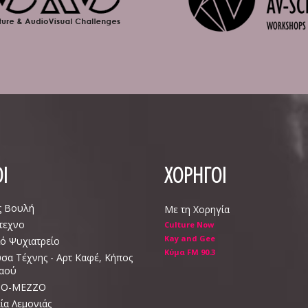
Ι
ΧΟΡΗΓΟΙ
ς Βουλή
Με τη Χορηγία
τεχνο
Culture Now
Kay and Gee
ό Ψυχιατρείο
Κύμα FM 90.3
σα Τέχνης - Αρτ Καφέ, Κήπος
Λαού
Ο-ΜΕΖΖΟ
ία Λεμονιάς