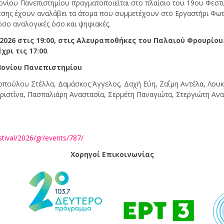
ονίου Πανεπιστηµίου πραγματοποιείται στο πλαίσιο του 19ου Φεσ
κθεσης έχουν αναλάβει τα άτοµα που συµµετέχουν στο Εργαστήρι Φω
όσο αναλογικές όσο και ψηφιακές.
2026
στις
19:00,
στις Αλευραποθήκες του
Παλαιού Φρουρίου
έχρι τις
17:00
.
Ιονίου Πανεπιστημίου
πούλου Στέλλα, Δαμάσκος Άγγελος, Δαχή Εύη, Ζαΐμη Αντέλα, Λουκ
ιστίνα, Πασπαλιάρη Αναστασία, Σερμέτη Παναγιώτα, Στεργιώτη Αν
estival/2026/gr/events/787/
Χορηγοί Επικοινωνίας