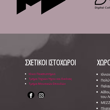
ΣΧΕΤΙΚΟΙ ΙΣΤΟΧΩΡΟΙ
ΧΩΡΟ
Ιόνιο Πανεπιστήμιο
Ιόνιο
Τμήμα Τεχνών Ήχου και Εικόνας
Πολύ
Τμήμα Μουσικών Σπουδών
Παλαι
Αίθου
του 
ΜΕΖΖ
Πλατε