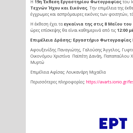
Η
19
η
Έ
κθεση
Ε
ργαστηρίου
Φ
ωτογραφίας
του Ι
Τεχνών Ήχου και Εικόνας
. Την επιμέλεια της έ
έγχρωμες και ασπρόμαυρες εικόνες των φοιτητών, τ
Η έκθεση έχει τα
εγκαίνια της στις
8
Μαΐου του
ώρες επίσκεψης θα είναι καθημερινά από τις
12:00
µ
Eπιμέλεια Δράσης: Εργαστήριο Φωτογραφίας 
Αφουξενίδης Παναγιώτης, Γαλούσης Άγγελος, Γυφτο
Οικονόμου Χριστίνα Παϊπέτη Δανάη, Παπαπαύλου Χρ
Μυρτώ
Επιμέλεια Αφίσας: Λουκανάρη Μιχαέλα
Περισσότερες πληροφορίες:
https://avarts.ionio.gr/f