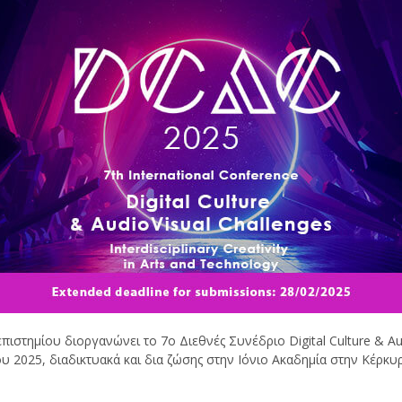
ιστημίου διοργανώνει το 7ο Διεθνές Συνέδριο Digital Culture & Au
 2025, διαδικτυακά και δια ζώσης στην Ιόνιο Ακαδημία στην Κέρκυ