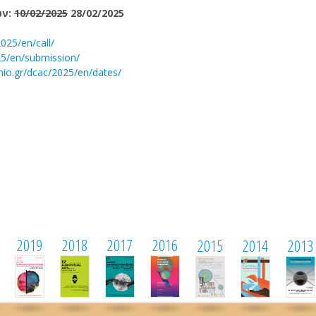
ων:
10/02/2025
28/02/2025
2025/en/call/
025/en/submission/
onio.gr/dcac/2025/en/dates/
2019
2018
2017
2016
2015
2014
2013