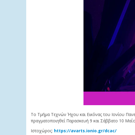
Το Τμήμα Τεχνών Ήχου και Εικόνας του Ιονίου Πανεπ
πραγματοποιηθεί Παρασκευή 9 και Σάββατο 10 Μαΐου
Ιστοχώρος:
https://avarts.ionio.gr/dcac/