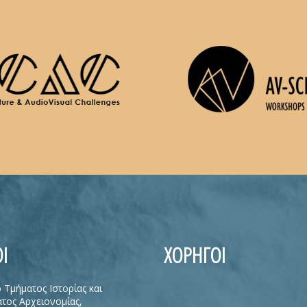
Ι
ΧΟΡΗΓΟΙ
ο Τμήματος Ιστορίας και
τος Αρχειονομίας,