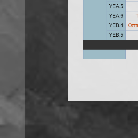
YEA.5
YEA.6
Τ
YEB.4
Οπτι
YEB.5