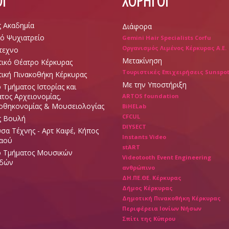
Ι
ΧΟΡΗΓΟΙ
ς Ακαδημία
Διάφορα
ό Ψυχιατρείο
Gemini Hair Specialists Corfu
Οργανισμός Λιμένος Κέρκυρας Α.Ε.
τεχνο
Μετακίνηση
ικό Θέατρο Κέρκυρας
Τουριστικές Επιχειρήσεις Sunspo
ική Πινακοθήκη Κέρκυρας
Με την Υποστήριξη
ο Τμήματος Ιστορίας και
τος Αρχειονομίας,
ARTOS foundation
οθηκονομίας & Μουσειολογίας
BiHELab
CFCUL
ς Βουλή
DIYSECT
σα Τέχνης - Αρτ Καφέ, Κήπος
Instants Video
Λαού
stART
ο Τμήματος Μουσικών
Videotooth Event Engineering
δών
ανθρώπινο
ΔΗ.ΠΕ.ΘΕ. Κέρκυρας
Δήμος Κέρκυρας
Δημοτική Πινακοθήκη Κέρκυρας
Περιφέρεια Ιονίων Νήσων
Σπίτι της Κύπρου