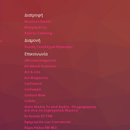
Διατροφή
Nicoluzo Estate
Μαυρομάτης
Χούτος Catering
Διαμονή
ts
Ένωση Ξενοδόχων Κέρκυρας
Επικοινωνία
360 view magazine
All About Festivals
Art & Life
Art Magazine
Corfuland
Corfuwall
Culture Now
in2life
Start Media Tv and Radio - Πληροφόρηση
για όλα τα κερκυραϊκά θέματα
Εν Λευκώ 87.7 FM
Εφημερίδα των Συντακτών
Κύμα Ράδιο FM 90.3