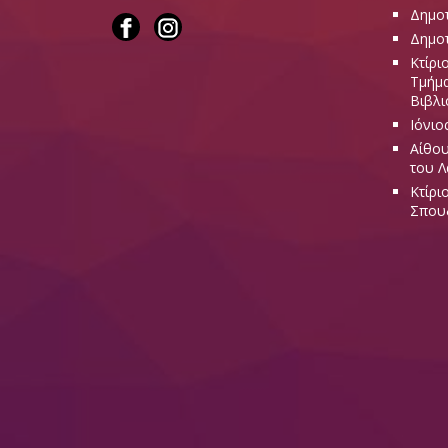
Δημοτ
Δημοτ
Κτίρι
Τμήμα
Βιβλι
Ιόνιο
Αίθου
του 
Κτίρι
Σπου