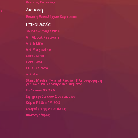
Χούτος Catering
Διαμονή
ts
Ένωση Ξενοδόχων Κέρκυρας
Επικοινωνία
360 view magazine
All About Festivals
Art & Life
Art Magazine
Corfuland
Corfuwall
Culture Now
in2life
Start Media Tv and Radio - Πληροφόρηση
για όλα τα κερκυραϊκά θέματα
Εν Λευκώ 87.7 FM
Εφημερίδα των Συντακτών
Κύμα Ράδιο FM 90.3
Οδηγός της Λευκάδας
Φωτογράφος