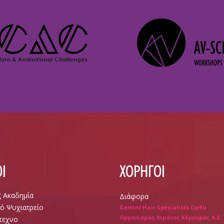
Ι
ΧΟΡΗΓΟΙ
ς Ακαδημία
Διάφορα
ό Ψυχιατρείο
Gemini Hair Specialists Corfu
Οργανισμός Λιμένος Κέρκυρας Α.Ε.
τεχνο