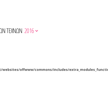
ΚΩΝ ΤΕΧΝΩΝ
2016
t/websites/offwww/commons/includes/extra_modules_functi