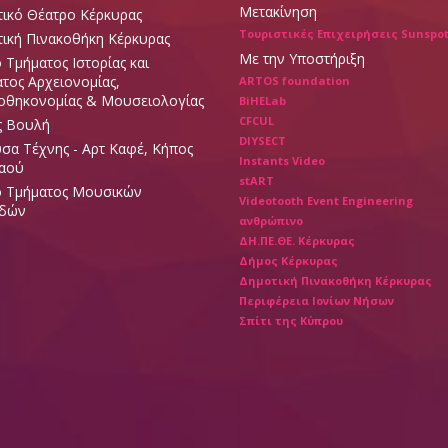
Μετακίνηση
ικό Θέατρο Κέρκυρας
Τουριστικές Επιχειρήσεις Sunspo
ική Πινακοθήκη Κέρκυρας
Με την Υποστήριξη
ο Τμήματος Ιστορίας και
τος Αρχειονομίας,
ARTOS foundation
οθηκονομίας & Μουσειολογίας
BiHELab
CFCUL
ς Βουλή
DIYSECT
σα Τέχνης - Αρτ Καφέ, Κήπος
Instants Video
Λαού
stART
ο Τμήματος Μουσικών
Videotooth Event Engineering
δών
ανθρώπινο
ΔΗ.ΠΕ.ΘΕ. Κέρκυρας
Δήμος Κέρκυρας
Δημοτική Πινακοθήκη Κέρκυρας
Περιφέρεια Ιονίων Νήσων
Σπίτι της Κύπρου