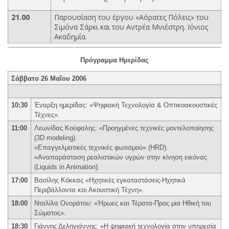
21.00
Παρουσίαση του έργου «Αόρατες Πόλεις» του
Σιμόνα Σάρκι και του Αντρέα Μνιέστρη. Ιόνιος
Ακαδημία.
Πρόγραμμα Ημερίδας
Σάββατο 26 Μαΐου 2006
10:30
Έναρξη ημερίδας: «Ψηφιακή Τεχνολογία & Οπτικοακουστικές
Τέχνες».
11:00
Λεωνίδας Κούφαλης: «Προηγμένες τεχνικές μοντελοποίησης
(3D modeling).
«Επαγγελματικές τεχνικές φωτισμού» (HRD).
«Αναπαράσταση ρεαλιστικών υγρών στην κίνηση εικόνας
(Liquids in Animation).
17:00
Βασίλης Κόκκας «Ηχητικές εγκαταστάσεις-Ηχητικά
Περιβάλλοντα και Ακουστική Τέχνη».
18:00
Νταλίλα Ονοράτου: «Ήρωες και Τέρατα-Προς μια Ηθική του
Σώματος».
18:30
Γιάννης Δεληγιάννης: «Η ψηφιακή τεχνολογία στην υπηρεσία