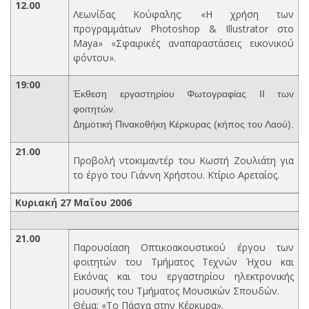
12.00
Λεωνίδας Κούφαλης: «Η χρήση των
προγραμμάτων Photoshop & Illustrator στο
Maya» «Σφαιρικές αναπαραστάσεις εικονικού
φόντου».
19:00
Έκθεση εργαστηρίου Φωτογραφίας ΙΙ των
φοιτητών.
Δημοτική Πινακοθήκη Κέρκυρας (κήπος του Λαού).
21.00
Προβολή ντοκιμαντέρ του Κωστή Ζουλιάτη για
το έργο του Γιάννη Χρήστου. Κτίριο Αρεταίος.
Κυριακή 27 Μαΐου 2006
21.00
Παρουσίαση Οπτικοακουστικού έργου των
φοιτητών του Τμήματος Τεχνών Ήχου και
Εικόνας και του εργαστηρίου ηλεκτρονικής
μουσικής του Τμήματος Μουσικών Σπουδών.
Θέμα: «Το Πάσχα στην Κέρκυρα».