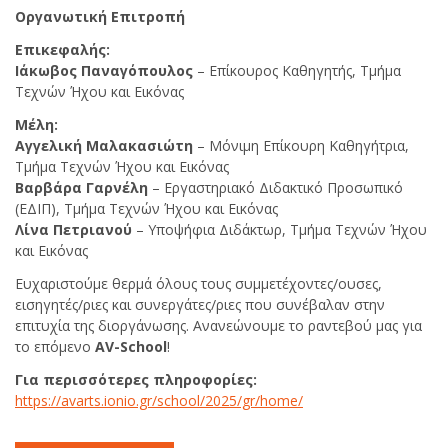
Οργανωτική Επιτροπή
Επικεφαλής:
Ιάκωβος Παναγόπουλος
– Επίκουρος Καθηγητής, Τμήμα
Τεχνών Ήχου και Εικόνας
Μέλη:
Αγγελική Μαλακασιώτη
– Μόνιμη Επίκουρη Καθηγήτρια,
Τμήμα Τεχνών Ήχου και Εικόνας
Βαρβάρα Γαρνέλη
– Εργαστηριακό Διδακτικό Προσωπικό
(ΕΔΙΠ), Τμήμα Τεχνών Ήχου και Εικόνας
Λίνα Πετριανού
– Υποψήφια Διδάκτωρ, Τμήμα Τεχνών Ήχου
και Εικόνας
Ευχαριστούμε θερμά όλους τους συμμετέχοντες/ουσες,
εισηγητές/ριες και συνεργάτες/ριες που συνέβαλαν στην
επιτυχία της διοργάνωσης. Ανανεώνουμε το ραντεβού μας για
το επόμενο
AV-School
!
Για περισσότερες πληροφορίες:
https://avarts.ionio.gr/school/2025/gr/home/