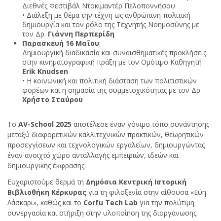
Διεθνές Φεστιβάλ Ντοκιμαντέρ Πελοποννήσου
• Διάλεξη με θέμα την τέχνη ως ανθρώπινη-πολιτική
δημιουργία και τον ρόλο της Τεχνητής Νοημοσύνης με
τον Δρ.
Γιάννη Περπερίδη
Παρασκευή 16 Μαΐου
:
Δημιουργική διαδικασία και συναισθηματικές προκλήσεις
στην κινηματογραφική πράξη με τον Ομότιμο Καθηγητή
Erik Knudsen
• Η κοινωνική και πολιτική διάσταση των πολιτιστικών
φορέων και η σημασία της συμμετοχικότητας με τον Δρ.
Χρήστο Σταύρου
Το
AV-School 2025
αποτέλεσε έναν γόνιμο τόπο συνάντησης
μεταξύ διαφορετικών καλλιτεχνικών πρακτικών, θεωρητικών
προσεγγίσεων και τεχνολογικών εργαλείων, δημιουργώντας
έναν ανοιχτό χώρο ανταλλαγής εμπειριών, ιδεών και
δημιουργικής έκφρασης.
Ευχαριστούμε θερμά τη
Δημόσια Κεντρική Ιστορική
Βιβλιοθήκη Κέρκυρας
για τη φιλοξενία στην αίθουσα «Εύη
Λάσκαρι», καθώς και το
Corfu Tech Lab
για την πολύτιμη
συνεργασία και στήριξη στην υλοποίηση της διοργάνωσης.