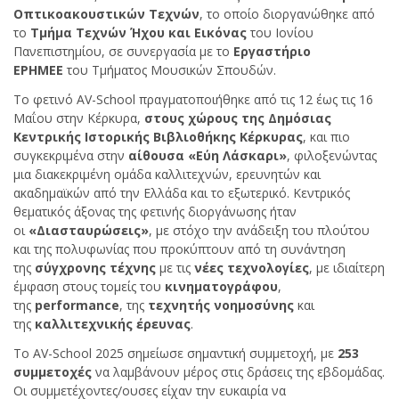
Οπτικοακουστικών Τεχνών
, το οποίο διοργανώθηκε από
το
Τμήμα Τεχνών Ήχου και Εικόνας
του Ιονίου
Πανεπιστημίου, σε συνεργασία με το
Εργαστήριο
ΕΡΗΜΕΕ
του Τμήματος Μουσικών Σπουδών.
Το φετινό AV-School πραγματοποιήθηκε από τις 12 έως τις 16
Μαΐου στην Κέρκυρα,
στους χώρους της Δημόσιας
Κεντρικής Ιστορικής Βιβλιοθήκης Κέρκυρας
, και πιο
συγκεκριμένα στην
αίθουσα «Εύη Λάσκαρι»
, φιλοξενώντας
μια διακεκριμένη ομάδα καλλιτεχνών, ερευνητών και
ακαδημαϊκών από την Ελλάδα και το εξωτερικό. Κεντρικός
θεματικός άξονας της φετινής διοργάνωσης ήταν
οι
«Διασταυρώσεις»
, με στόχο την ανάδειξη του πλούτου
και της πολυφωνίας που προκύπτουν από τη συνάντηση
της
σύγχρονης τέχνης
με τις
νέες τεχνολογίες
, με ιδιαίτερη
έμφαση στους τομείς του
κινηματογράφου
,
της
performance
, της
τεχνητής νοημοσύνης
και
της
καλλιτεχνικής έρευνας
.
Το AV-School 2025 σημείωσε σημαντική συμμετοχή, με
253
συμμετοχές
να λαμβάνουν μέρος στις δράσεις της εβδομάδας.
Οι συμμετέχοντες/ουσες είχαν την ευκαιρία να