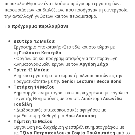
παρακολουθήσουν ένα πλούσιο πρόγραμμα εργαστηρίων,
παρουσιάσεων και διαλέξεων, που προήγαγαν τη συνεργασία,
την ανταλλαγή γνώσεων και τον πειραματισμό.
Το πρόγραμμα περιλάμβανε:
Δευτέρα 12 Μαΐου
:
Εργαστήριο Υποκριτικής «Στο εδώ και στο τώρα» με
τη
Γιολάντα Καπέρδα
• Οργάνωση και προγραμματισμός για την παραγωγή
κινηματογραφικών έργων με τον
Αργύρη Ζάχο
Τρίτη 13 Μαΐου
:
Διήμερο εργαστήριο ντοκιμαντέρ «Αναπαριστώντας την
Πραγματικότητα» με την
Senior Lecturer Becca Bond
Τετάρτη 14 Μαΐου
:
Δημιουργία κινηματογραφικού περιεχομένου με εργαλεία
Τεχνητής Νοημοσύνης με τον υπ. Διδάκτορα
Λεωνίδα
Γουδέλη
• Διαδραστικές οπτικοακουστικές αφηγήσεις με
την Επίκουρη Καθηγήτρια
Ηρώ Λάσκαρη
Πέμπτη 15 Μαΐου
:
Οργάνωση και διαχείριση φεστιβάλ κινηματογράφου με
τις
Τζίνα Πετροπούλου
και
Σοφία Πουλουπάτη
από το