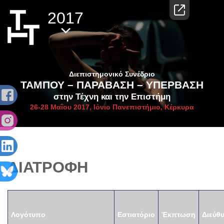
2017
Διεπιστημονικό Συνέδριο
ΤΑΜΠΟΥ – ΠΑΡΑΒΑΣΗ – ΥΠΕΡΒΑΣΗ
στην Τέχνη και την Επιστήμη
26-28 Μαΐου 2017, Ιόνιο Πανεπιστήμιο, Κέρκυρα
ΔΙΑΤΡΟΦΗ
Λογότυπο
Εστιατόριο
Έκπτωση
Διεύθ