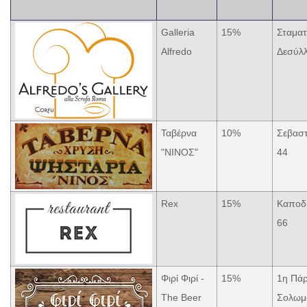
Galleria
15%
Σταματ
Alfredo
Δεσύλ
Ταβέρνα
10%
Σεβαστ
"ΝΙΝΟΣ"
44
Rex
15%
Καποδι
66
Φιρί Φιρί -
15%
1η Πά
The Beer
Σολωμ