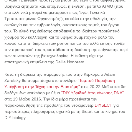
Ο Adam Zaretsky προσεγγίζει μέσω της τέχνης του αμφιλεγόμενα
βιοηθικά ζητήματα και, επομένως, η έκθεση, με τίτλο iGMO (που
στα ελληνικά μπορεί να μεταφραστεί ως "εγώ, Γενετικά
Τροποποιημένος Οργανισμός"), εστιάζει στην ηθολογία, την
οικολογία και την εμβρυολογία, ουσιαστικούς τομείς του έργου
του. Το υλικό της έκθεσης αποδεικνύει το ιδιαίτερα προκλητικό
χιούμορ του καλλιτέχνη και το υψηλά συμμετοχικό ρόλο του
κοινού κατά τη διάρκεια των performance του αλλά επίσης τονίζει
την προσωπική του προσπάθεια στη διάδοση της επίγνωσης περί
των συνεπειών της βιοτεχνολογίας. Η έκθεση είχε την
επιστημονική επιμέλεια της Dalila Honorato.
Κατά τη διάρκεια της παραμονής του στην Κέρκυρα ο Adam
Zaretsky θα συμμετάσχει στο συνέδριο
"Ταμπού-Παράβαση-
Υπέρβαση στην Τέχνη και την Επιστήμη"
στις 20-22 Μαΐου και θα
διεξάγει ένα workshop με θέμα
"DIY Υβριδική Απομόνωσης DNA"
στις 19 Μαΐου 2016. Την ίδια μέρα προτείνεται την
παρακολούθηση της προβολής του ντοκιμαντέρ
DIYSECT
για
περισσότερες πληροφορίες σχετικά με τη Bioart και το κίνημα του
DIY biology.