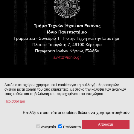
Τμήμα Τεχνών Ήχου και Εικόνας
Ιόνιο Πανεπιστήμιο
Γραμματεία - Συνέδριο TTT στην Τέχνη και την Επιστήμη
Πλατεία Τσιριγώτη 7, 49100 Κέρκυρα
Περιφέρεια Ιονίων Νήσων, Ελλάδα
av-ttt@ionio.gr
Αυτός ο ιστοχώρος χρησιμοποιεί cookies για τη συλλογή πληροφοριών
σχετικά με τη χρήση του από επισκέπτες, με στόχο την κάλυψη των αναγκών
τους καθώς και τη βελτίωση του περιεχομένου του ιστοχώρου.
Περισσότερα
Επιλέξτε ποιοι τύποι cookies θέλετε να χρησιμοποιηθούν
Αναγκαία
Επιδόσεων