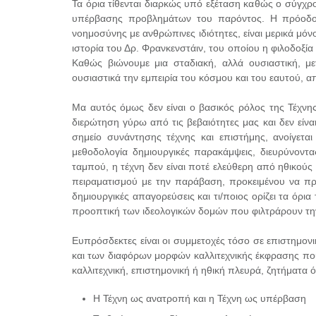
Τα όρια τίθενται διαρκώς υπό εξέταση καθώς ο σύγχρ
υπέρβασης προβλημάτων του παρόντος. Η πρόοδος 
νοημοσύνης με ανθρώπινες ιδιότητες, είναι μερικά μ
ιστορία του Δρ. Φρανκενστάιν, του οποίου η φιλοδοξία
Καθώς βιώνουμε μια σταδιακή, αλλά ουσιαστική, με
ουσιαστικά την εμπειρία του κόσμου και του εαυτού,
Μα αυτός όμως δεν είναι ο βασικός ρόλος της Τέχνης
διερώτηση γύρω από τις βεβαιότητες μας και δεν είν
σημείο συνάντησης τέχνης και επιστήμης, ανοίγετ
μεθοδολογία δημιουργικές παρακάμψεις, διευρύνοντ
ταμπού, η τέχνη δεν είναι ποτέ ελεύθερη από ηθικού
πειραματισμού με την παράβαση, προκειμένου να π
δημιουργικές απαγορεύσεις και τι/ποιος ορίζει τα όρ
προοπτική των ιδεολογικών δομών που φιλτράρουν την 
Ευπρόσδεκτες είναι οι συμμετοχές τόσο σε επιστημονικ
και των διαφόρων μορφών καλλιτεχνικής έκφρασης που 
καλλιτεχνική, επιστημονική ή ηθική πλευρά, ζητήματα 
Η Τέχνη ως ανατροπή και η Τέχνη ως υπέρβαση