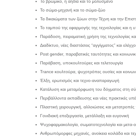
Το βρώμικο, η αηδία και το μολυσμένο
Το σώμα-μηχανή και το σώμα-ζώο
Τα δικαιώματα των ζώων στην Τέχνη και την Επισ
Το ταμπού της εφαρμογής της τεχνολογίας και η υ
Παράδοση, πειραματική χρήση της τεχνολογίας κα
Διαδίκτυο, νέες διαστάσεις “αγγίγματος” και ελέγχ
Post gender, παραβατικές ταυτότητες και κοινωνι
Παράβαση, υποκουλτούρες και τελετουργία
Trance κουλτούρα, ψυχοτρόπες ουσίες και κοινω
Έλξη, ερωτισμός και τεχνο-αναπαραγωγή
Κατάλυση και μεταμόρφωση του δόγματος στη σ
Περιβάλλοντα εκπαίδευσης και νέες πρακτικές υ
Πλαστική χειρουργική, αλλοιώσεις και μετατροπέ
Γονιδιακή επεξεργασία, μετάλλαξη και ευγονική
Ψυχοφαρμακολογία, σωματοτεχνολογία και μετα-
Ανθρωπόμορφες μηχανές, ανοίκεια κοιλάδα και τε