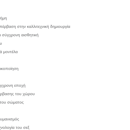
τήμη
πέρβαση στην καλλιτεχνική δημιουργία
ι σύγχρονη αισθητική
ου
κά μοντέλα
νικοποίηση
ύγχρονη εποχή
πέρβασης του χώρου
ς του σώματος
ουμανισμός
χνολογία του σεξ