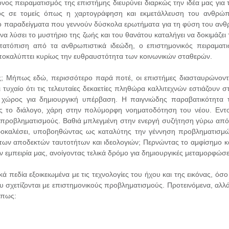
ονος πειραματισμός της επιστήμης διευρύνει διαρκώς την ιδέα μας για
σε τομείς όπως η χαρτογράφηση και εκμετάλλευση του ανθρώπιν
όνο παραδείγματα που γεννούν δύσκολα ερωτήματα για τη φύση του αν
 να λύσει το μυστήριο της ζωής και του θανάτου καταλήγει να δοκιμάζε
τατόπιση από τα ανθρωπιστικά ιδεώδη, ο επιστημονικός πειραματισ
 αποκαλύπτει κυρίως την ευθραυστότητα των κοινωνικών σταθερών.
; Μήπως εδώ, περισσότερο παρά ποτέ, οι επιστήμες διασταυρώνονται 
αι τυχαίο ότι τις τελευταίες δεκαετίες πληθώρα καλλιτεχνών εστιάζου
αι χώρος για δημιουργική υπέρβαση. Η παιγνιώδης παραβατικότητα 
ας το διάλογο, χάρη στην πολύμορφη νοηματοδότηση του νέου. Εντο
ς προβληματισμούς. Βαθιά μπλεγμένη στην ενεργή συζήτηση γύρω από 
ροκαλέσει, υποβοηθώντας ως καταλύτης την γέννηση προβληματισ
ια των αποδεκτών ταυτοτήτων και ιδεολογιών; Περνώντας το αμφίσημο 
εμπειρία μας, ανοίγοντας τελικά δρόμο για δημιουργικές μεταμορφώσε
ά πεδία εξοικειωμένα με τις τεχνολογίες του ήχου και της εικόνας, ό
σχετίζονται με επιστημονικούς προβληματισμούς. Προτεινόμενα, αλλά 
όπως: