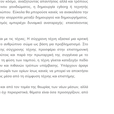
 τον κόσμο, αναζητώντας απαντήσεις αλλά και τρόπους
ου γονιδιώματος, η δημιουργία cyborg ή τεχνητής
θρώπου. Εύκολα θα μπορούσε κανείς να ανακαλέσει την
ι την ισορροπία μεταξύ δημιουργού και δημιουργήματος.
μός εμπεριέχει δυναμικό αναταραχής: επεκτείνοντας
με τις τέχνες; Η σύγχρονη τέχνη εξασκεί μια κριτική
ν στο ανθρώπινο σώμα ως βάση για προβληματισμό. Στο
της σύγχρονης τέχνης προσφέρει στην επιστημονική
ύτοις και παρά την πρωταρχική της συγγένεια με το
τη φύση των ταμπού, η τέχνη γίνεται κατεξοχήν πεδίο
μών και πιθανών τρόπων υπέρβασης. Υπάρχουν άραγε
κατώφλι των ορίων ίσως κανείς να μπορεί να αποκτήσει
ις μέσα από τη σύμφυση τέχνης και επιστήμης.
σο και από τον τομέα της θεωρίας των νέων μέσων, αλλά
όχι περιοριστικά, θέματα είναι όσα προσεγγίζουν, από