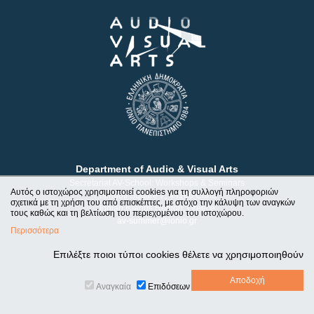
Department of Audio & Visual Arts
Secretariat AV-School: Workshops & Seminars
Αυτός ο ιστοχώρος χρησιμοποιεί cookies για τη συλλογή πληροφοριών
Tsirigoti Square 7, 49100 Corfu
σχετικά με τη χρήση του από επισκέπτες, με στόχο την κάλυψη των αναγκών
Ionian Islands Region, Greece
τους καθώς και τη βελτίωση του περιεχομένου του ιστοχώρου.
av-summer@ionio.gr
Περισσότερα
Επιλέξτε ποιοι τύποι cookies θέλετε να χρησιμοποιηθούν
Αναγκαία
Επιδόσεων