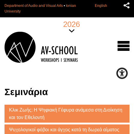
Department of Audio and Visual Arts
•
Ionian
English
University
2026
Σεμινάρια
Κλικ Ζωής: Η Ψηφιακή Γέφυρα ανάμεσα στη Διοίκηση
και τον Εθελοντή
Ψυχολογικοί φόβοι και άγχος κατά τη δωρεά αίματος