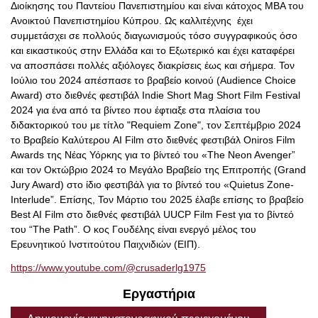
Διοίκησης του Παντείου Πανεπιστημίου και είναι κάτοχος MBA του
Ανοικτού Πανεπιστημίου Κύπρου. Ως καλλιτέχνης έχει
συμμετάσχει σε πολλούς διαγωνισμούς τόσο συγγραφικούς όσο
και εικαστικούς στην Ελλάδα και το Εξωτερικό και έχει καταφέρει
να αποσπάσει πολλές αξιόλογες διακρίσεις έως και σήμερα. Τον
Ιούλιο του 2024 απέσπασε το βραβείο κοινού (Audience Choice
Award) στο διεθνές φεστιβάλ Indie Short Mag Short Film Festival
2024 για ένα από τα βίντεο που έφτιαξε στα πλαίσια του
διδακτορικού του με τίτλο "Requiem Zone", τον Σεπτέμβριο 2024
το Βραβείο Καλύτερου AI Film στο διεθνές φεστιβάλ Oniros Film
Awards της Νέας Υόρκης για το βίντεό του «The Neon Avenger”
και τον Οκτώβριο 2024 το Μεγάλο Βραβείο της Επιτροπής (Grand
Jury Award) στο ίδιο φεστιβάλ για το βίντεό του «Quietus Zone-
Interlude”. Επίσης, Τον Μάρτιο του 2025 έλαβε επίσης το βραβείο
Best AI Film στο διεθνές φεστιβάλ UUCP Film Fest για το βίντεό
του “The Path”. Ο κος Γουδέλης είναι ενεργό μέλος του
Ερευνητικού Ινστιτούτου Παιχνιδιών (ΕΙΠ).
https
://
www
.
youtube
.
com
/@
crusaderlg
1975
Εργαστήρια