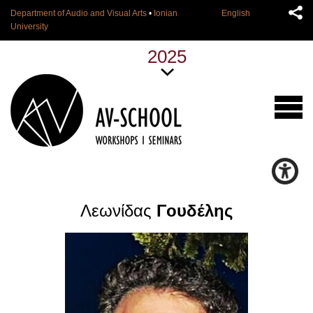
Department of Audio and Visual Arts
•
Ionian
English
University
2025
Λεωνίδας
Γουδέλης