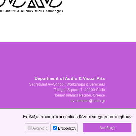
Department of Audio & Visual Arts
Secretariat AV-School: Workshops & Seminars
Tsirigoti Square 7, 49100 Corfu
Ionian Islands Region, Greece
av-summer@ionio.gr
Επιλέξτε ποιοι τύποι cookies θέλετε να χρησιμοποιηθούν
Αναγκαία
Επιδόσεων