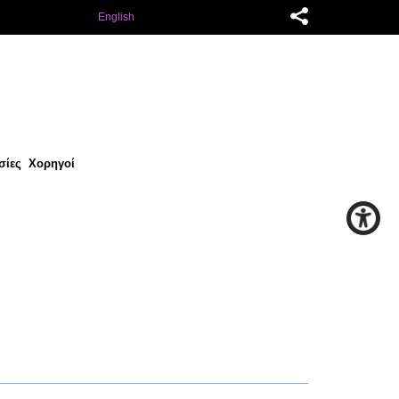
English
σίες
Χορηγοί