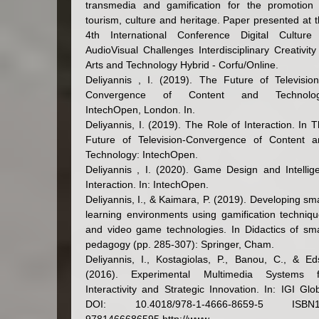
transmedia and gamification for the promotion 
tourism, culture and heritage. Paper presented at 
4th International Conference Digital Culture
AudioVisual Challenges Interdisciplinary Creativity
Arts and Technology Hybrid - Corfu/Online.
Deliyannis , I. (2019). The Future of Televisio
Convergence of Content and Technolog
IntechOpen, London. In.
Deliyannis, I. (2019). The Role of Interaction. In 
Future of Television-Convergence of Content a
Technology: IntechOpen.
Deliyannis , I. (2020). Game Design and Intellig
Interaction. In: IntechOpen.
Deliyannis, I., & Kaimara, P. (2019). Developing sm
learning environments using gamification techniq
and video game technologies. In Didactics of sm
pedagogy (pp. 285-307): Springer, Cham.
Deliyannis, I., Kostagiolas, P., Banou, C., & Ed
(2016). Experimental Multimedia Systems f
Interactivity and Strategic Innovation. In: IGI Glo
DOI: 10.4018/978-1-4666-8659-5 ISBN1