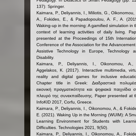
Pedagogy. In Didactics of Smart Pedagogy (pp. 1
137): Springer.
Kaimara, P., Deliyannis, I., Miliotis, G., Oikonomou,
A., Fokides, E., & Papadopoulou, A. F., A. (201
Waking-up in the morning: A gamified simulation in 
context of learning activities of daily living. Pa
presented at the Proceedings of 15th Internatio
Conference of the Association for the Advancement
Assistive Technology in Europe, Technology a
Disability.
Kaimara, P., Deliyannis, I., Oikonomou, A.,
Aggelakos, K. (2017). Interactive multimedia, virt
reality and digital games for inclusive educati
Chapter title in Greek: Διαδραστικά πολυμέσ
εικονική πραγματικότητα και ψηφιακά παιχνίδια 
πλευρό της συνεκπαίδευσης. Paper presented at 
InfoKID 2017, Corfu, Greece.
Kaimara, P., Deliyannis, I., Oikonomou, A., & Fokid
E. (2021). Waking Up in the Morning (WUIM): A Sm
Learning Environment for Students with Learni
Difficulties. Technologies 2021, 9(50).
Kaimara, P., Deliyannis, I., Oikonomou, A., Fokid