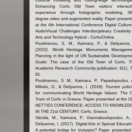
Cultural modeling and cutting-edge technologie
Enhancing Corfu Old Town visitors’ interacti
experience through holographic modeling, 36
degree video and augmented reality. Paper presen
at the 4th International Conference Digital Cultur
AudioVisual Challenges Interdisciplinary Creativity
Arts and Technology Hybrid - Corfu/Online.
Poulimenou, S. M., Kaimara, P., & Deliyannis, 
(2022). World Heritage Monuments Manageme
Planning in the light of UN Sustainable Developm
Goals: The case of the Old Town of Corfu. T
Academic Research Community publication, 6(1), 
81.
Poulimenou, S. M., Kaimara, P., Papadopoulou, 
Miliotis, G., & Deliyannis, I. (2018). Tourism polic
for communicating World Heritage Values: The O
Town of Corfu in Greece. Paper presented at the 1
NETTIES CONFERENCE: ACCESS TO KNOWLED
IN THE 21st CENTURY, Corfu, Greece.
Sdrolia, M., Kaimara, P., Giannakoulopoulos, A.
Deliyannis, I. (2017). Digital Arts in Special Educati
A potential bridge for Inclusion? Paper presented