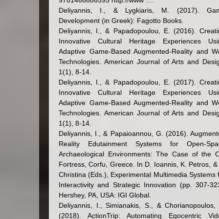
9781466686595 http://www ….
Deliyannis, I., & Lygkiaris, M. (2017). Ga
Development (in Greek): Fagotto Books.
Deliyannis, I., & Papadopoulou, E. (2016). Creat
Innovative Cultural Heritage Experiences Usi
Adaptive Game-Based Augmented-Reality and W
Technologies. American Journal of Arts and Desi
1(1), 8-14.
Deliyannis, I., & Papadopoulou, E. (2017). Creat
Innovative Cultural Heritage Experiences Usi
Adaptive Game-Based Augmented-Reality and W
Technologies. American Journal of Arts and Desi
1(1), 8-14.
Deliyannis, I., & Papaioannou, G. (2016). Augmen
Reality Edutainment Systems for Open-Spa
Archaeological Environments: The Case of the O
Fortress, Corfu, Greece. In D. Ioannis, K. Petros, &
Christina (Eds.), Experimental Multimedia Systems 
Interactivity and Strategic Innovation (pp. 307-32
Hershey, PA, USA: IGI Global.
Deliyannis, I., Simianakis, S., & Chorianopoulos,
(2018). ActionTrip: Automating Egocentric Vid