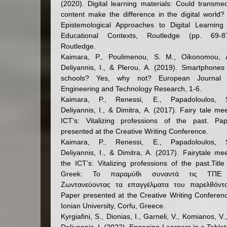
(2020). Digital learning materials: Could transme
content make the difference in the digital world?
Epistemological Approaches to Digital Learning
Educational Contexts, Routledge (pp. 69-87
Routledge.
Kaimara, P., Poulimenou, S. M., Oikonomou, A
Deliyannis, I., & Plerou, A. (2019). Smartphones
schools? Yes, why not? European Journal 
Engineering and Technology Research, 1-6.
Kaimara, P., Renessi, E., Papadoloulos, S
Deliyannis, I., & Dimitra, A. (2017). Fairy tale me
ICT’s: Vitalizing professions of the past. Pap
presented at the Creative Writing Conference.
Kaimara, P., Renessi, E., Papadoloulos, S
Deliyannis, I., & Dimitra, A. (2017). Fairytale me
the ICT’s: Vitalizing professions of the past.Title
Greek: Το παραμύθι συναντά τις ΤΠΕ
Ζωντανεύοντας τα επαγγέλματα του παρελθόντο
Paper presented at the Creative Writing Conferen
Ionian University, Corfu, Greece.
Kyrgiafini, S., Dionias, I., Garneli, V., Komianos, V.