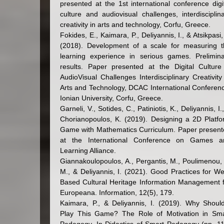
presented at the 1st international conference digi
culture and audiovisual challenges, interdisciplin
creativity in arts and technology, Corfu, Greece.
Fokides, E., Kaimara, P., Deliyannis, I., & Atsikpasi,
(2018). Development of a scale for measuring t
learning experience in serious games. Prelimin
results. Paper presented at the Digital Cultur
AudioVisual Challenges Interdisciplinary Creativity
Arts and Technology, DCAC International Conferen
Ionian University, Corfu, Greece.
Garneli, V., Sotides, C., Patiniotis, K., Deliyannis, I.
Chorianopoulos, K. (2019). Designing a 2D Platf
Game with Mathematics Curriculum. Paper presen
at the International Conference on Games a
Learning Alliance.
Giannakoulopoulos, A., Pergantis, M., Poulimenou,
M., & Deliyannis, I. (2021). Good Practices for W
Based Cultural Heritage Information Management 
Europeana. Information, 12(5), 179.
Kaimara, P., & Deliyannis, I. (2019). Why Shoul
Play This Game? The Role of Motivation in Sma