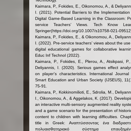
Technology.
Kaimara, P., Fokides, E., Oikonomou, A., & Deliyann
I. (2021). Potential Barriers to the Implementation
Digital Game-Based Learning in the Classroom: P
service Teachers’ Views. Tech Know Lear
Springer(https://doi.org/10.1007/s10758-021-09512
Kaimara, P., Fokides, E., & Oikonomou, A., Deliyann
I. (2022). Pre-service teachers’ views about the use
digital educational games for collaborative learni
Educ Inf Technol (2022).
Kaimara, P., Fokides, E., Plerou, A., Atsikpasi, P.
Deliyannis, I. (2020). Serious games effect analy
on player's characteristics. International Journal
Smart Education and Urban Society (IJSEUS), 11(
75-91.
Kaimara, P., Kokkinomilioti, E., Sdrolia, M., Deliyann
I., Oikonomou, A., & Aggelakos, K. (2017). Develop
an interactive multi-sensory augmented reality sys
and a game scenario for the presentation of histori
content to children with learning difficulties. Chap
title in Greek: Αναπτύσσοντας ένα διαδραστι
πολυαισθητηριακό σύστημα επαυξημέν