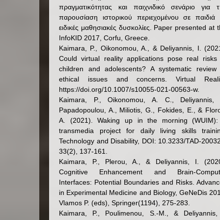
πραγματικότητας και παιχνιδικό σενάριο για τ
παρουσίαση ιστορικού περιεχομένου σε παιδιά 
ειδικές μαθησιακές δυσκολίες. Paper presented at 
InfoKID 2017, Corfu, Greece.
Kaimara, P., Oikonomou, A., & Deliyannis, Ι. (202
Could virtual reality applications pose real risks
children and adolescents? A systematic review 
ethical issues and concerns. Virtual Realit
https://doi.org/10.1007/s10055-021-00563-w.
Kaimara, P., Oikonomou, A. C., Deliyannis, I
Papadopoulou, A., Miliotis, G., Fokides, E., & Flor
A. (2021). Waking up in the morning (WUIM):
transmedia project for daily living skills traini
Technology and Disability, DOI: 10.3233/TAD-2003
33(2), 137-161.
Kaimara, P., Plerou, A., & Deliyannis, I. (202
Cognitive Enhancement and Brain-Comput
Interfaces: Potential Boundaries and Risks. Advan
in Experimental Medicine and Biology, GeNeDis 20
Vlamos P. (eds), Springer(1194), 275-283.
Kaimara, P., Poulimenou, S.-M., & Deliyannis, 