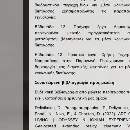
διαδραστικού περιεχομένου για μέσα κοινωνικ
δικτύωσης χρησιμοποιώντας τις παραπά
τεχνολογίες
Εβδομάδα 12: Πρόχειρο έργο: Δημιουργ
περιεχομένου μεικτής πραγματικότητας σ
μετασύμπαν (Metaverse) για τα μέσα κοινωνικ
δικτύωσης.
Εβδομάδα 13: Πρακτικό έργο: Χρήση Τεχνητ
Νοημοσύνης στην Παραγωγή Περιεχομένου κ
δημιουργία μιας διαμεσικής καμπάνιας για τα μέ
κοινωνικής δικτύωσης.
Συνιστώμενη βιβλιογραφία προς μελέτη
:
Ενδεικτική βιβλιογραφία από μελέτες περίπτωσης 
έχει υλοποιήσει η ερευνητική μας ομάδα:
Delinikolas, D., Papageorgopoulou, P., Deliyannis, 
Pandi, N., Nika, E., & Charitos, D. (2022). ART
LIVING | ODYSSEY & IONIAN EXPERIEN
Geolocated extended reality, cinematic V