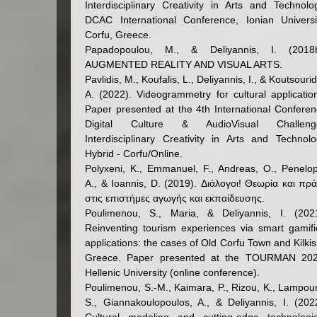
Interdisciplinary Creativity in Arts and Technolo
DCAC International Conference, Ionian Universi
Corfu, Greece.
Papadopoulou, M., & Deliyannis, I. (2018b
AUGMENTED REALITY AND VISUAL ARTS.
Pavlidis, M., Koufalis, L., Deliyannis, I., & Koutsourid
A. (2022). Videogrammetry for cultural applicatio
Paper presented at the 4th International Confere
Digital Culture & AudioVisual Challeng
Interdisciplinary Creativity in Arts and Technol
Hybrid - Corfu/Online.
Polyxeni, K., Emmanuel, F., Andreas, O., Penelo
A., & Ioannis, D. (2019). Διάλογοι! Θεωρία και πρ
στις επιστήμες αγωγής και εκπαίδευσης.
Poulimenou, S., Maria, & Deliyannis, I. (2021
Reinventing tourism experiences via smart gamif
applications: the cases of Old Corfu Town and Kilkis
Greece. Paper presented at the TOURMAN 202
Hellenic University (online conference).
Poulimenou, S.-M., Kaimara, P., Rizou, K., Lampou
S., Giannakoulopoulos, A., & Deliyannis, I. (202