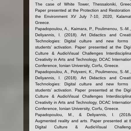
The case of White Tower, Thessaloniki, Greec
Paper presented at the Protection and Restoration
the Environment XV July 7-10, 2020, Kalamat
Greece.
Papadopoulou, A., Kaimara, P., Poulimenou, S.-M.
Deliyannis, I. (2018). Art Didactics and Creat
Technologies: Digital culture and new forms 
students’ activation. Paper presented at the Digi
Culture & AudioVisual Challenges Interdisciplin
Creativity in Arts and Technology, DCAC Internatio
Conference, Ionian University, Corfu, Greece.
Papadopoulou, A., Polyxeni, K., Poulimenou, S.-M.
Deliyannis, I. (2018). Art Didactics and Creat
Technologies: Digital culture and new forms 
students’ activation. Paper presented at the Digi
Culture & AudioVisual Challenges Interdisciplin
Creativity in Arts and Technology, DCAC Internatio
Conference, Ionian University, Corfu, Greece.
Papadopoulou, M., & Deliyannis, I. (2018a
Augmented reality and arts. Paper presented at 
Digital Culture & AudioVisual Challeng