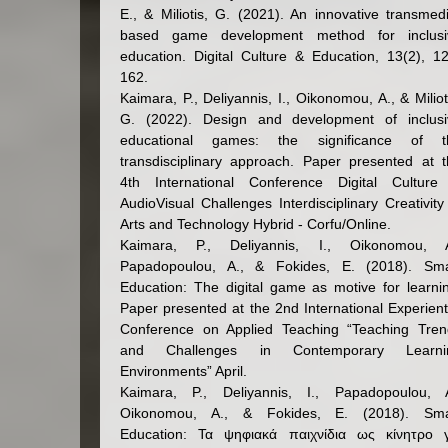
E., & Miliotis, G. (2021). An innovative transmed
based game development method for inclusi
education. Digital Culture & Education, 13(2), 1
162.
Kaimara, P., Deliyannis, I., Oikonomou, A., & Miliot
G. (2022). Design and development of inclusi
educational games: the significance of t
transdisciplinary approach. Paper presented at 
4th International Conference Digital Culture
AudioVisual Challenges Interdisciplinary Creativity
Arts and Technology Hybrid - Corfu/Online.
Kaimara, P., Deliyannis, I., Oikonomou, A
Papadopoulou, A., & Fokides, E. (2018). Sma
Education: The digital game as motive for learni
Paper presented at the 2nd International Experient
Conference on Applied Teaching “Teaching Tren
and Challenges in Contemporary Learni
Environments” April.
Kaimara, P., Deliyannis, I., Papadopoulou, A
Oikonomou, A., & Fokides, E. (2018). Sma
Education: Τα ψηφιακά παιχνίδια ως κίνητρο γ