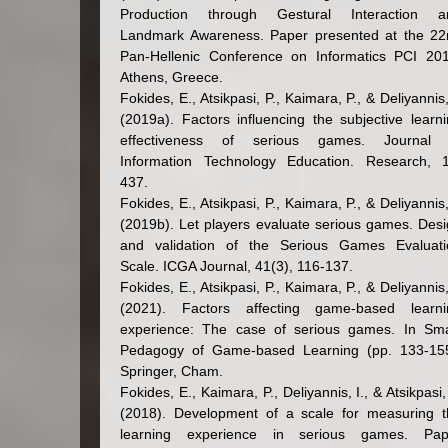
Production through Gestural Interaction a
Landmark Awareness. Paper presented at the 22
Pan-Hellenic Conference on Informatics PCI 201
Athens, Greece.
Fokides, E., Atsikpasi, P., Kaimara, P., & Deliyannis,
(2019a). Factors influencing the subjective learn
effectiveness of serious games. Journal 
Information Technology Education. Research, 1
437.
Fokides, E., Atsikpasi, P., Kaimara, P., & Deliyannis,
(2019b). Let players evaluate serious games. Des
and validation of the Serious Games Evaluati
Scale. ICGA Journal, 41(3), 116-137.
Fokides, E., Atsikpasi, P., Kaimara, P., & Deliyannis,
(2021). Factors affecting game-based learni
experience: The case of serious games. In Sma
Pedagogy of Game-based Learning (pp. 133-155
Springer, Cham.
Fokides, E., Kaimara, P., Deliyannis, I., & Atsikpasi,
(2018). Development of a scale for measuring t
learning experience in serious games. Pap