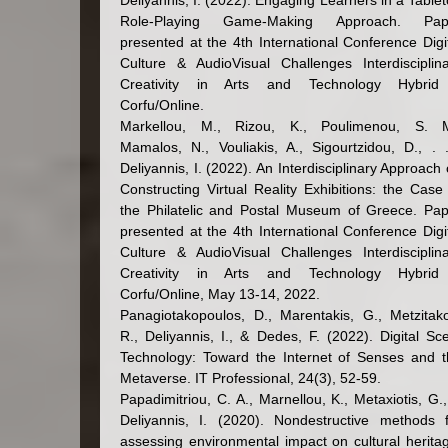
Deliyannis, I. (2022). Engaging Learners in a Table
Role-Playing Game-Making Approach. Pap
presented at the 4th International Conference Digi
Culture & AudioVisual Challenges Interdisciplin
Creativity in Arts and Technology Hybrid
Corfu/Online.
Markellou, M., Rizou, K., Poulimenou, S. M
Mamalos, N., Vouliakis, A., Sigourtzidou, D., . 
Deliyannis, I. (2022). An Interdisciplinary Approach
Constructing Virtual Reality Exhibitions: the Case
the Philatelic and Postal Museum of Greece. Pa
presented at the 4th International Conference Digi
Culture & AudioVisual Challenges Interdisciplin
Creativity in Arts and Technology Hybrid
Corfu/Online, May 13-14, 2022.
Panagiotakopoulos, D., Marentakis, G., Metzitak
R., Deliyannis, I., & Dedes, F. (2022). Digital Sc
Technology: Toward the Internet of Senses and 
Metaverse. IT Professional, 24(3), 52-59.
Papadimitriou, C. A., Marnellou, K., Metaxiotis, G.
Deliyannis, I. (2020). Nondestructive methods 
assessing environmental impact on cultural herita