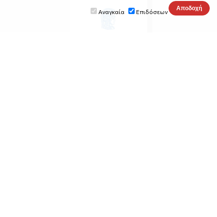
Αναγκαία
Επιδόσεων
emifdima lab
fondation-anthonymainguene.org