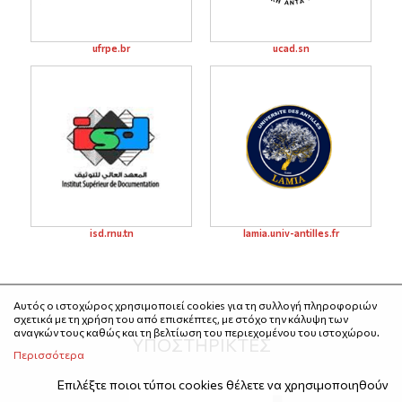
ufrpe.br
ucad.sn
isd.rnu.tn
lamia.univ-antilles.fr
Αυτός ο ιστοχώρος χρησιμοποιεί cookies για τη συλλογή πληροφοριών
σχετικά με τη χρήση του από επισκέπτες, με στόχο την κάλυψη των
αναγκών τους καθώς και τη βελτίωση του περιεχομένου του ιστοχώρου.
ΥΠΟΣΤΗΡΙΚΤΕΣ
Περισσότερα
Επιλέξτε ποιοι τύποι cookies θέλετε να χρησιμοποιηθούν