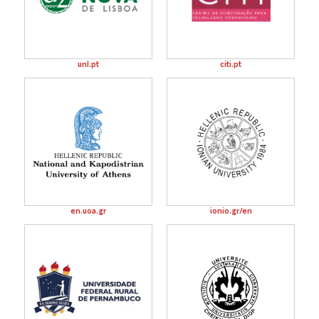
unl.pt
citi.pt
en.uoa.gr
ionio.gr/en