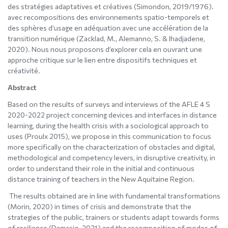
des stratégies adaptatives et créatives (Simondon, 2019/1976).
avec recompositions des environnements spatio-temporels et
des sphères d’usage en adéquation avec une accélération de la
transition numérique (Zacklad, M., Alemanno, S. & Ihadjadene,
2020). Nous nous proposons d’explorer cela en ouvrant une
approche critique sur le lien entre dispositifs techniques et
créativité.
Abstract
Based on the results of surveys and interviews of the AFLE 4 S
2020-2022 project concerning devices and interfaces in distance
learning, during the health crisis with a sociological approach to
uses (Proulx 2015), we propose in this communication to focus
more specifically on the characterization of obstacles and digital,
methodological and competency levers, in disruptive creativity, in
order to understand their role in the initial and continuous
distance training of teachers in the New Aquitaine Region.
The results obtained are in line with fundamental transformations
(Morin, 2020) in times of crisis and demonstrate that the
strategies of the public, trainers or students adapt towards forms
of resilience (Damasio, 2021) and the recomposition of modes of