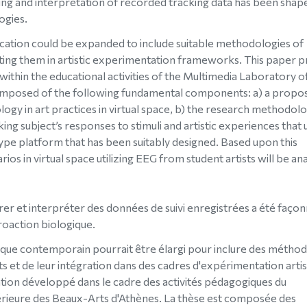
ng and interpretation of recorded tracking data has been shap
ogies.
ucation could be expanded to include suitable methodologies of
ting them in artistic experimentation frameworks. This paper 
hin the educational activities of the Multimedia Laboratory o
composed of the following fundamental components: a) a propo
ogy in art practices in virtual space, b) the research methodol
g subject’s responses to stimuli and artistic experiences that u
e platform that has been suitably designed. Based upon this
s in virtual space utilizing EEG from student artists will be an
 et interpréter des données de suivi enregistrées a été faço
roaction biologique.
ique contemporain pourrait être élargi pour inclure des métho
et de leur intégration dans des cadres d'expérimentation artis
tion développé dans le cadre des activités pédagogiques du
érieure des Beaux-Arts d'Athènes. La thèse est composée des