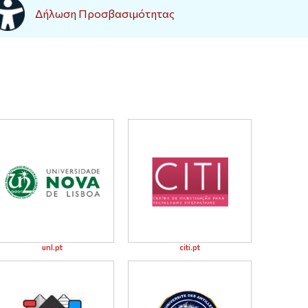
Δήλωση Προσβασιμότητας
unl.pt
citi.pt