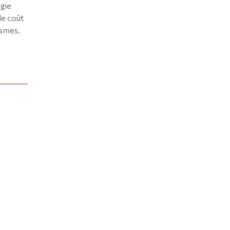
ogie
le coût
ismes,