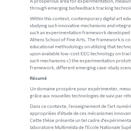
A prosperous area for experimentation, measuri
through emerging biofeedback tracking technol
Within this context, contemporary digital art ed
studying such innovative mechanisms and integra
such an experimentation framework developed wit
Athens School of Fine Arts. The framework is 
educational methodology on utilizing that technol
upon available low-cost EEG technology on trackin
such mechanisms c) the experimentation prototyp
framework, different emerging case-study scenario
Résumé
Un domaine prospère pour expérimenter, mesurer
grâce aux nouvelles technologies de suivi par rét
Dans ce contexte, l’enseignement de l'art numér
appropriées d'étude de ces mécanismes innovants 
Cette thèse présente un tel cadre d'expérimenta
laboratoire Multimédia de l'Ecole Nationale Sup