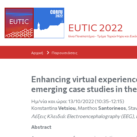
EUTIC 2022
Ιόνιο Πανεπιστήμιο - Τμήμα Τεχνών Ήχου και Εικό
Αρχική
Παρουσιάσεις
Enhancing virtual experience
emerging case studies in the 
Ημ/νία και ώρα:
13/10/2022 (10:35-12:15)
Konstantina
Vetsiou
, Manthos
Santorineos
, Sta
Λέξεις Κλειδιά:
Electroencephalography (EEG), Br
Abstract