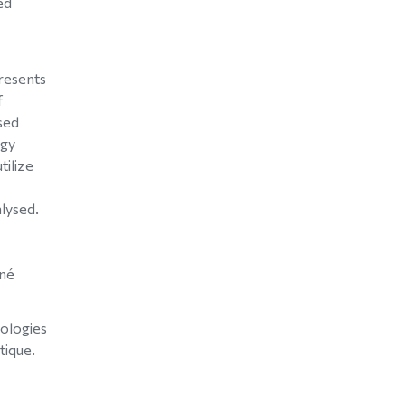
ed
presents
f
sed
ogy
tilize
alysed.
nné
dologies
tique.